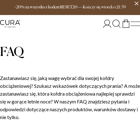
Darmowa dostawa od 649 zł
−20% na wszystko z kodem RESET20
—
Kończy się
wtorek
o
21:59
FAQ
Zastanawiasz się, jaką wagę wybrać dla swojej kołdry
obciążeniowej? Szukasz wskazówek dotyczących prania? A może
zastanawiasz się, która kołdra obciążeniowa najlepiej sprawdzi
się w gorące letnie noce? W naszym FAQ znajdziesz pytania i
odpowiedzi dotyczące naszych produktów, warunków dostawy i
nie tylko.