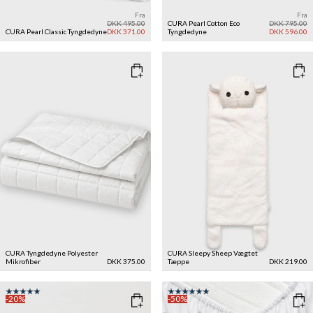
Fra
Fra
DKK 495.00
CURA Pearl Cotton Eco
DKK 795.00
CURA Pearl Classic Tyngdedyne
DKK 371.00
Tyngdedyne
DKK 596.00
CURA Tyngdedyne Polyester
CURA Sleepy Sheep Vægtet
Mikrofiber
DKK 375.00
Tæppe
DKK 219.00
-20%
-50%