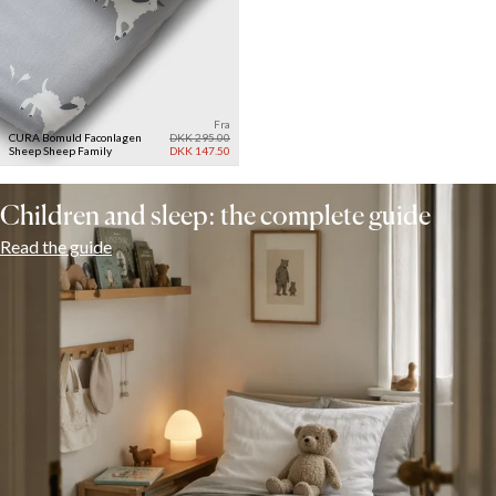
Fra
CURA Bomuld Faconlagen
DKK 295.00
Sheep
Sheep Family
DKK 147.50
Children and sleep: the complete guide
Read the guide