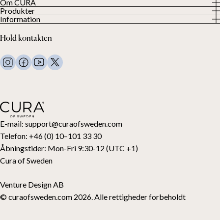
Om CURA
Produkter
Om os
Information
Alle produkter
Vores kunder
Privatlivspolitik
Tyngdedyner
Hold kontakten
Vilkår og betingelser
Tyngdetæpper
FAQ
Sengetøj
Kontakt os
Puder og andet
Returanmodning
Dundyner
Fortryd dit køb
Børn
Topmadrasser
Gavekort
E-mail:
support@curaofsweden.com
Telefon:
+46 (0) 10–101 33 30
Åbningstider:
Mon-Fri 9:30-12 (UTC +1)
Cura of Sweden
Venture Design AB
© curaofsweden.com 2026. Alle rettigheder forbeholdt