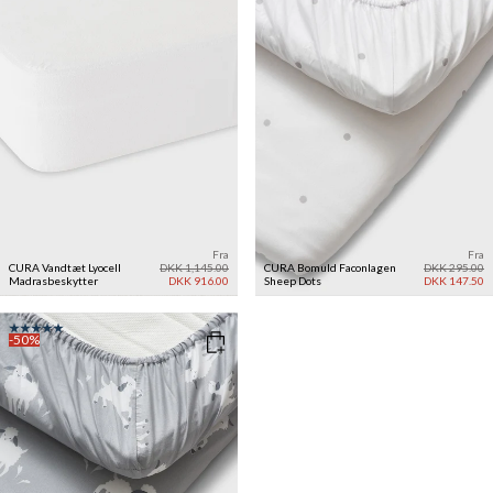
Fra
Fra
CURA Vandtæt Lyocell
DKK 1,145.00
CURA Bomuld Faconlagen
DKK 295.00
Madrasbeskytter
DKK 916.00
Sheep
Dots
DKK 147.50
-50%