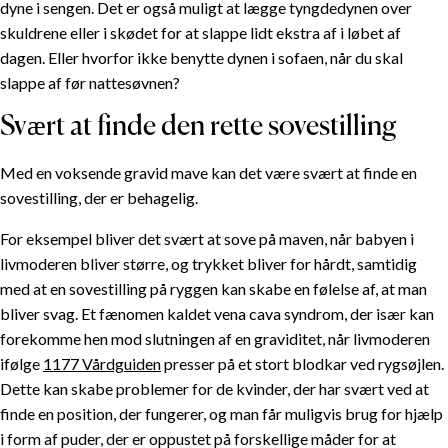
dyne i sengen. Det er også muligt at lægge tyngdedynen over
skuldrene eller i skødet for at slappe lidt ekstra af i løbet af
dagen. Eller hvorfor ikke benytte dynen i sofaen, når du skal
slappe af før nattesøvnen?
Svært at finde den rette sovestilling
Med en voksende gravid mave kan det være svært at finde en
sovestilling, der er behagelig.
For eksempel bliver det svært at sove på maven, når babyen i
INDHOLDSFORTEGNELSE
livmoderen bliver større, og trykket bliver for hårdt, samtidig
med at en sovestilling på ryggen kan skabe en følelse af, at man
Træthed under graviditet
bliver svag. Et fænomen kaldet vena cava syndrom, der især kan
forekomme hen mod slutningen af en graviditet, når livmoderen
Tyngdedyne under graviditet
ifølge
1177 Vårdguiden
presser på et stort blodkar ved rygsøjlen.
Svært at finde den rette sovestilling
Dette kan skabe problemer for de kvinder, der har svært ved at
Intense drømme
finde en position, der fungerer, og man får muligvis brug for hjælp
Jævnt fordelt tryk
i form af puder, der er oppustet på forskellige måder for at