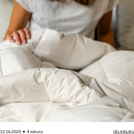
12.16.2020
4
minut
s
DEL INDLÆG