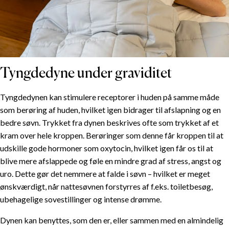
Tyngdedyne under graviditet
Tyngdedynen kan stimulere receptorer i huden på samme måde
som berøring af huden, hvilket igen bidrager til afslapning og en
bedre søvn. Trykket fra dynen beskrives ofte som trykket af et
kram over hele kroppen. Berøringer som denne får kroppen til at
udskille gode hormoner som oxytocin, hvilket igen får os til at
blive mere afslappede og føle en mindre grad af stress, angst og
uro. Dette gør det nemmere at falde i søvn – hvilket er meget
ønskværdigt, når nattesøvnen forstyrres af f.eks. toiletbesøg,
ubehagelige sovestillinger og intense drømme.
Dynen kan benyttes, som den er, eller sammen med en almindelig