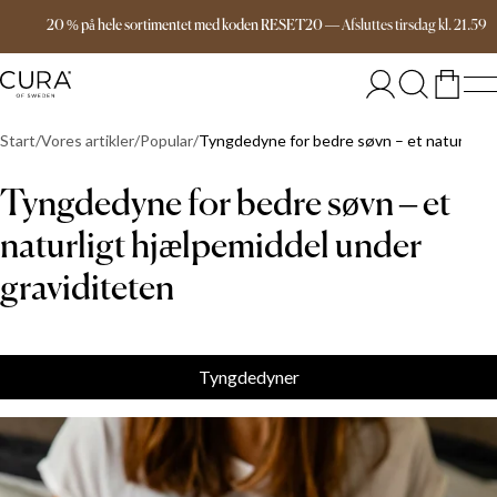
Gratis forsendelse over 1099 DKK
20 % på hele sortimentet med koden RESET20
—
Afsluttes
tirsdag
kl.
21.59
Start
Vores artikler
Popular
Tyngdedyne for bedre søvn – et naturligt 
Tyngdedyne for bedre søvn – et
naturligt hjælpemiddel under
graviditeten
Tyngdedyner