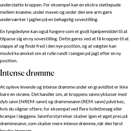
understøtte kroppen. For eksempel kan en ekstra støttepude
mellem knæene, under maven og under den ene arm gøre
underværker i jagten på en behagelig sovestilling.
En tyngdedyne kan også fungere som et godt hjælpemiddel til at
tilpasse sig en ny sovestilling. Dette gøres ved at få kroppen til at
slappe af og finde fred i den nye position, og at vægten kan
modvirke ønsket om at rulle rundt i sengen på jagt efter en ny
position.
Intense drømme
At opleve levende og intense drømme under en graviditet er ikke
bare en skrøne. Det handler om, at kroppens søvncyklusser med
dyb søvn (NREM-søvn) og drømmesøvn (REM-søvn) påvirkes,
hvis du vågner oftere, for eksempel ved flere toiletbesøg eller
krampe i læggene. Søvnforstyrrelser skaber igen et øget pres på
drømmesøvn, som skaber mere intense drømme, når den først
bryder igennem.