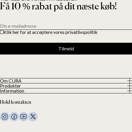
Få 10 % rabat på dit næste køb!
Din e-mailadresse
Klik her for at acceptere vores privatlivspolitik
Tilmeld
Om CURA
Produkter
Om os
Information
Alle produkter
Vores kunder
Privatlivspolitik
Tyngdedyner
Hold kontakten
Vilkår og betingelser
Tyngdetæpper
FAQ
Sengetøj
Kontakt os
Puder og andet
Returanmodning
Dundyner