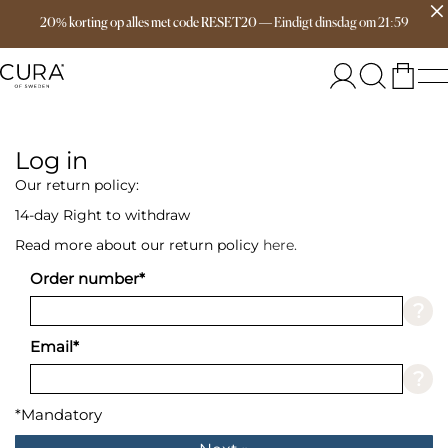
Free delivery over 149€
20% korting op alles met code RESET20
—
Eindigt
dinsdag
om
21:59