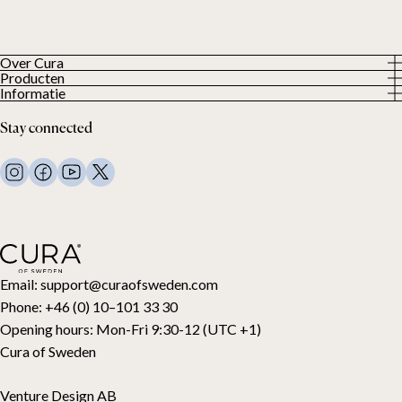
Over Cura
Producten
About us
Informatie
Alle producten
Onze klanten
Privacybeleid
Weighted duvets
Stay connected
Algemene voorwaarden
Weighted blankets
FAQ
Bed linen
Contact
Pillows and more
Retouraanvraag
Down duvets
Aankoop herroepen
Kids
Toppers
Cadeaubon
Email:
support@curaofsweden.com
Phone:
+46 (0) 10–101 33 30
Opening hours:
Mon-Fri 9:30-12 (UTC +1)
Cura of Sweden
Venture Design AB