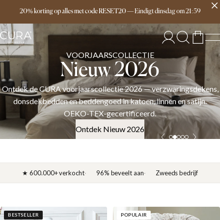
Free delivery over 149€
20% korting op alles met code RESET20
—
Eindigt
dinsdag
om
21:59
VOORJAARSCOLLECTIE
Nieuw 2026
Ontdek de CURA voorjaarscollectie 2026 — verzwaringsdekens,
donsdekbedden en beddengoed in katoen, linnen en satijn.
OEKO-TEX-gecertificeerd.
Ontdek Nieuw 2026
★ 600.000+ verkocht
96% beveelt aan
Zweeds bedrijf
BESTSELLER
POPULAIR