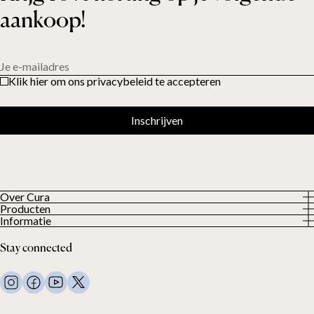
aankoop!
Je e-mailadres
Klik hier om ons privacybeleid te accepteren
Inschrijven
Over Cura
Producten
About us
Informatie
Alle producten
Onze klanten
Privacybeleid
Weighted duvets
Stay connected
Algemene voorwaarden
Weighted blankets
FAQ
Bed linen
Contact
Pillows and more
Retouraanvraag
Down duvets