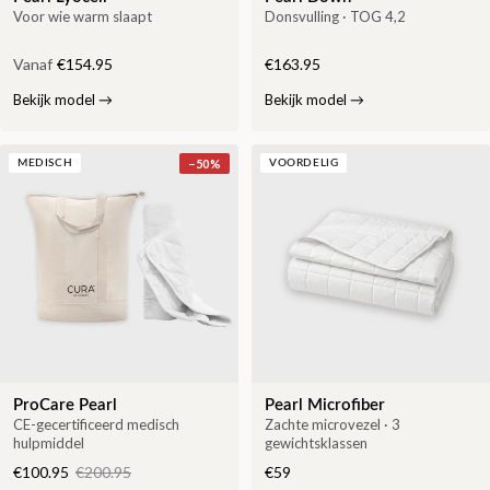
Voor wie warm slaapt
Donsvulling · TOG 4,2
Vanaf
€154.95
€163.95
Bekijk model
→
Bekijk model
→
−
50
%
MEDISCH
VOORDELIG
ProCare Pearl
Pearl Microfiber
CE-gecertificeerd medisch
Zachte microvezel · 3
hulpmiddel
gewichtsklassen
€100.95
€200.95
€59