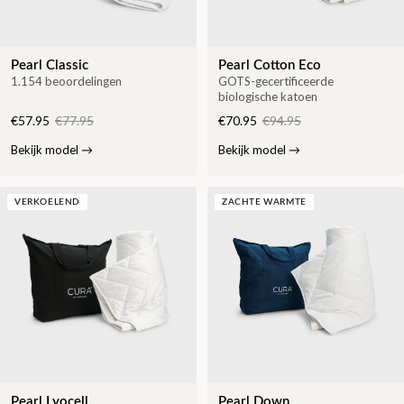
Pearl Classic
Pearl Cotton Eco
1.154 beoordelingen
GOTS-gecertificeerde
biologische katoen
€57.95
€77.95
€70.95
€94.95
Bekijk model
→
Bekijk model
→
VERKOELEND
ZACHTE WARMTE
Pearl Lyocell
Pearl Down