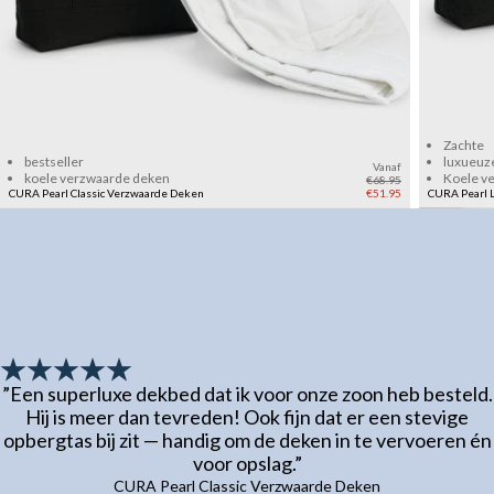
Zachte
Add to cart
bestseller
luxueuze
Vanaf
koele verzwaarde deken
Koele v
€68.95
CURA Pearl Classic Verzwaarde Deken
€51.95
CURA Pearl 
”
Een superluxe dekbed dat ik voor onze zoon heb besteld.
Hij is meer dan tevreden! Ook fijn dat er een stevige
opbergtas bij zit — handig om de deken in te vervoeren én
voor opslag.
”
CURA Pearl Classic Verzwaarde Deken