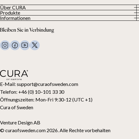
Über CURA
Produkte
Über uns
Informationen
Alle Produkte
Unsere Kunden
Datenschutzerklärung
Gewichtsdecken
Bleiben Sie in Verbindung
Allgemeine Geschäftsbedingungen
Wohndecken
FAQ
Bettwäsche
Kontaktiere uns
Kissen und mehr
Rückgabeanfrage
Daunenbettdecken
Kauf widerrufen
Kinder
Topper
Geschenkkarte
E-Mail:
support@curaofsweden.com
Telefon:
+46 (0) 10–101 33 30
Öffnungszeiten:
Mon-Fri 9:30-12 (UTC +1)
Cura of Sweden
Venture Design AB
© curaofsweden.com 2026. Alle Rechte vorbehalten