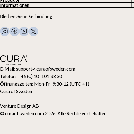
Über uns
Informationen
Alle Produkte
Unsere Kunden
Datenschutzerklärung
Gewichtsdecken
Bleiben Sie in Verbindung
Allgemeine Geschäftsbedingungen
Wohndecken
FAQ
Bettwäsche
Kontaktiere uns
Kissen und mehr
Rückgabeanfrage
Daunenbettdecken
Kauf widerrufen
Kinder
Topper
Geschenkkarte
E-Mail:
support@curaofsweden.com
Telefon:
+46 (0) 10–101 33 30
Öffnungszeiten:
Mon-Fri 9:30-12 (UTC +1)
Cura of Sweden
Venture Design AB
© curaofsweden.com 2026. Alle Rechte vorbehalten