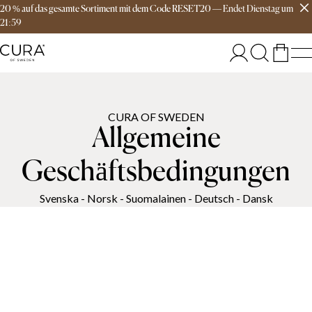
20 % auf das gesamte Sortiment mit dem Code RESET20
—
Endet
Dienstag
um
Versandkostenfrei ab 149€
21:59
CURA OF SWEDEN
Allgemeine
Geschäftsbedingungen
Svenska
-
Norsk
-
Suomalainen
-
Deutsch
-
Dansk