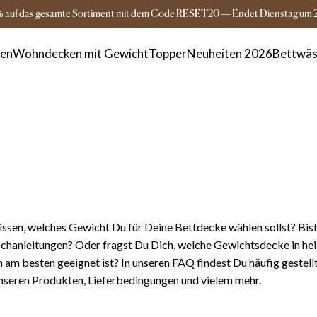
Versandkostenfrei ab 149€
3-5 Tage Lieferz
% auf das gesamte Sortiment mit dem Code RESET20
—
Endet
Dienstag
um
ken
Wohndecken mit Gewicht
Topper
Neuheiten 2026
Bettwäs
sen, welches Gewicht Du für Deine Bettdecke wählen sollst? Bist
chanleitungen? Oder fragst Du Dich, welche Gewichtsdecke in he
m besten geeignet ist? In unseren FAQ findest Du häufig gestell
nseren Produkten, Lieferbedingungen und vielem mehr.