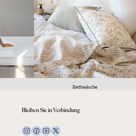
lung und eine
e
 Nutzung.
.
Bettwäsche
Bleiben Sie in Verbindung