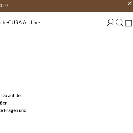
eit
Land wählen
ÖSTERREICH
21:59
che
CURA Archive
 Du auf der
ißen
te Fragen und