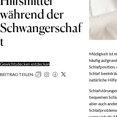
Hilfsmittel
während der
Schwangerschaf
t
Müdigkeit ist e
häufig aufgrun
Gewichtsdecken entdecken
Schlafposition,
Schlaf beeinträ
BEITRAG TEILEN
:
natürliche Hilf
Schlafstörungen
bequemen Schla
aber auch ander
Schlafprobleme 
wenn sich die M