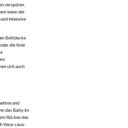
en verspüren.
llem wenn der
und intensive
len Bettdecke
oder die Knie
ne
dem
nen sich auch
enehme und
enn das Baby im
 dem Rücken das
ch Vena-cava-