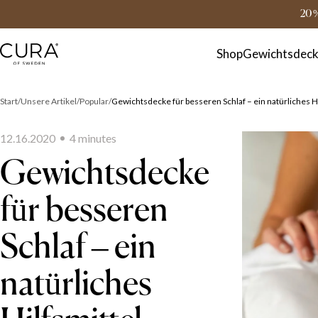
FAQ
Kontakt
20 
Shop
Gewichtsdec
Start
Unsere Artikel
Popular
Gewichtsdecke für besseren Schlaf – ein natürliches 
12.16.2020
4
minute
s
Gewichtsdecke
für besseren
Schlaf – ein
natürliches