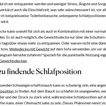
urch wir entspannter werden und weniger Stress, Ängste und Sorg
erkürzt auch die Einschlafzeit, was sehr wünschenswert ist, vor a
ch beispielsweise Toilettenbesuche, unbequeme Schlafpositionen 
 wird.
ke kann sowohl für sich als auch in Kombination mit einer norma
n. Es ist auch möglich, die Gewichtsdecke nur über die Schultern 
ch tagsüber etwas mehr zu entspannen. Oder warum nicht eine dün
 bzw.
Wohndecke mit Gewicht
auf dem Sofa verwenden, um vor 
angsam herunterzufahren? Speziell für die punktuelle Nutzung eig
 Gewichtsdecken
.
zu findende Schlafposition
senden Schwangerschaftsbauch kann es schwierig sein, eine ang
fposition
zu finden. Auf dem Bauch zu schlafen ist unangenehm, w
er und der Druck zu stark wird, während eine Schlafposition auf
fen kann, einer Ohnmacht nahe zu sein. Dieses Phänomen nennt si