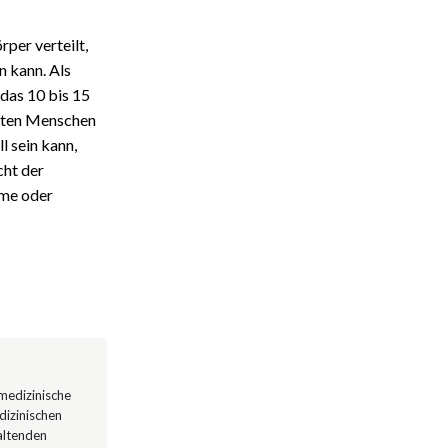
per verteilt,
 kann. Als
das 10 bis 15
isten Menschen
l sein kann,
cht der
me oder
 medizinische
dizinischen
altenden