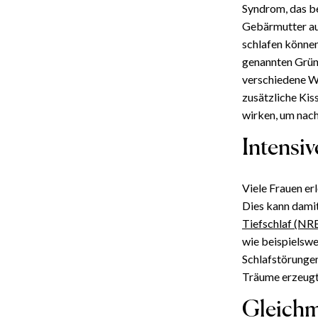
Syndrom, das b
Gebärmutter auf
schlafen können
genannten Gründ
verschiedene We
zusätzliche Ki
wirken, um nach
Intensi
Viele Frauen er
Dies kann damit
Tiefschlaf (NR
wie beispielsw
Schlafstörungen
Träume erzeugt,
Gleichm