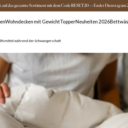
Versandkostenfrei ab 149€
3-5 Tage Lieferz
% auf das gesamte Sortiment mit dem Code RESET20
—
Endet
Dienstag
um
ken
Wohndecken mit Gewicht
Topper
Neuheiten 2026
Bettwäs
Hilfsmittel während der Schwangerschaft