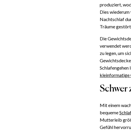
produziert, wod
Dies wiederum v
Nachtschlaf dur
Träume gestört
Die Gewichtsdec
verwendet werde
zu legen, um si
Gewichtsdecke
Schlafengehen l
kleinformatige
Schwer 
Mit einem wach
bequeme
Schla
Mutterleib größ
Gefühl hervorru