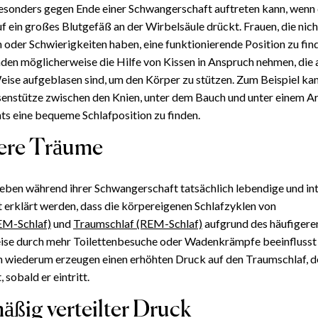
esonders gegen Ende einer Schwangerschaft auftreten kann, wenn 
 ein großes Blutgefäß an der Wirbelsäule drückt. Frauen, die nicht
 oder Schwierigkeiten haben, eine funktionierende Position zu fin
en möglicherweise die Hilfe von Kissen in Anspruch nehmen, die 
ise aufgeblasen sind, um den Körper zu stützen. Zum Beispiel kan
ssenstütze zwischen den Knien, unter dem Bauch und unter einem 
ts eine bequeme Schlafposition zu finden.
vere Träume
leben während ihrer Schwangerschaft tatsächlich lebendige und in
 erklärt werden, dass die körpereigenen Schlafzyklen von
EM-Schlaf)
und
Traumschlaf (REM-Schlaf)
aufgrund des häufiger
eise durch mehr Toilettenbesuche oder Wadenkrämpfe beeinflusst
 wiederum erzeugen einen erhöhten Druck auf den Traumschlaf, de
 sobald er eintritt.
äßig verteilter Druck