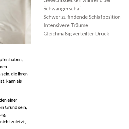
Gewichtsdecken während der
Schwangerschaft
Schwer zu findende Schlafposition
Intensivere Träume
Gleichmäßig verteilter Druck
pfen haben,
hmen
sein, die ihren
st, kann als
den einer
n Grund sein,
mag,
icht zuletzt,