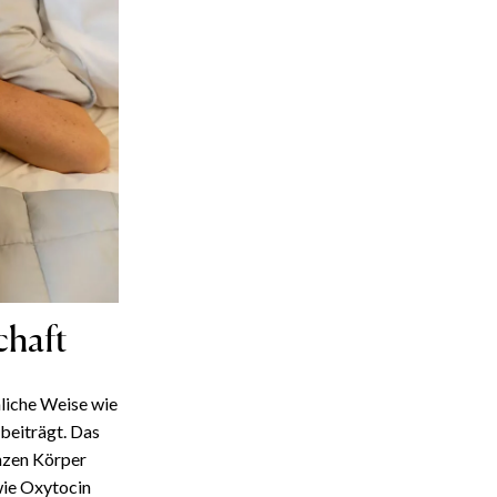
chaft
liche Weise wie
beiträgt. Das
nzen Körper
wie Oxytocin