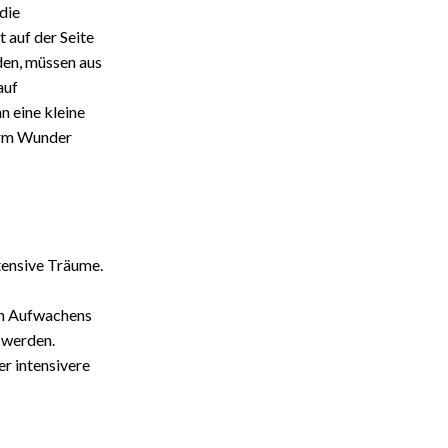
die
 auf der Seite
den, müssen aus
auf
n eine kleine
Arm Wunder
tensive Träume.
en Aufwachens
 werden.
r intensivere