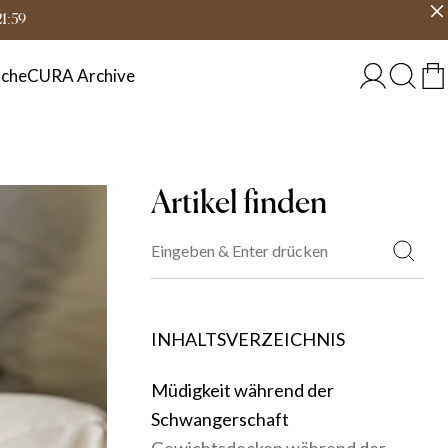
eit
Land wählen
ÖSTERREICH
21:59
che
CURA Archive
Artikel finden
INHALTSVERZEICHNIS
Müdigkeit während der
Schwangerschaft