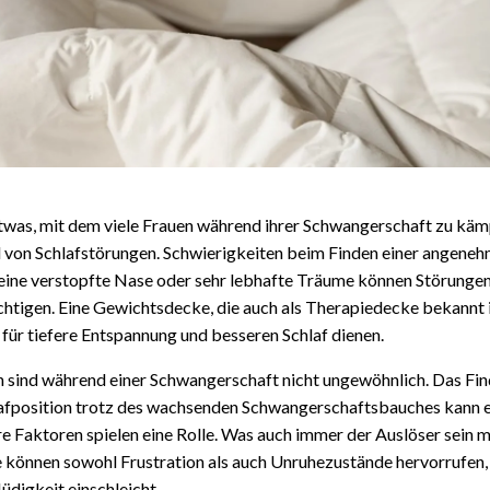
twas, mit dem viele Frauen während ihrer Schwangerschaft zu käm
d von Schlafstörungen. Schwierigkeiten beim Finden einer angene
 eine verstopfte Nase oder sehr lebhafte Träume können Störungen 
chtigen. Eine Gewichtsdecke, die auch als Therapiedecke bekannt i
e für tiefere Entspannung und besseren Schlaf dienen.
 sind während einer Schwangerschaft nicht ungewöhnlich. Das Fin
fposition trotz des wachsenden Schwangerschaftsbauches kann ei
e Faktoren spielen eine Rolle. Was auch immer der Auslöser sein 
können sowohl Frustration als auch Unruhezustände hervorrufen, n
üdigkeit einschleicht.