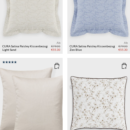
Ab
Ab
CURA Satina Paisley Kissenbezug
€79.00
CURA Satina Paisley Kissenbezug
€79.00
Light Sand
€55.30
Zen Blue
€55.30