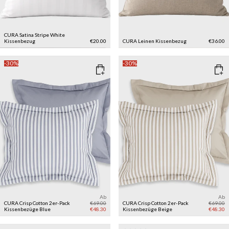
CURA Satina Stripe White
Kissenbezug
€20.00
CURA Leinen Kissenbezug
€36.00
-30%
-30%
Ab
Ab
CURA Crisp Cotton 2er-Pack
€69.00
CURA Crisp Cotton 2er-Pack
€69.00
Kissenbezüge
Blue
€48.30
Kissenbezüge
Beige
€48.30