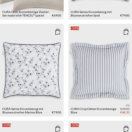
CURA Calm Kissenbezüge Zweier-
CURA Satina Kissenbezug mit
Set made with TENCEL™ Lyocell
€69.00
Blumenstreifen
Sand
€79.00
-30%
Ab
CURA Satina Kissenbezug mit
CURA Crisp Cotton Kissenbezüge
€69.00
Blumenstreifen
Marine Blue
€79.00
Blue
€48.30
-30%
-30%