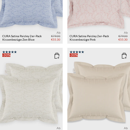
Ab
Ab
CURA Satina Paisley 2er-Pack
€79.00
CURA Satina Paisley 2er-Pack
€79.00
Kissenbezüge
Zen Blue
€55.30
Kissenbezüge
Pink
€55.30
-30%
-30%
Ab
Ab