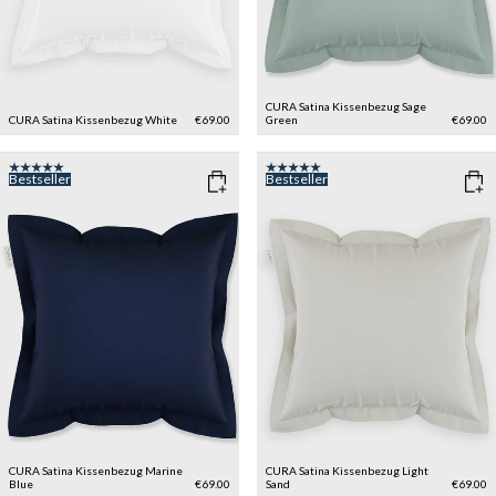
CURA Satina Kissenbezug
Sage
CURA Satina Kissenbezug
White
€69.00
Green
€69.00
Bestseller
Bestseller
CURA Satina Kissenbezug
Marine
CURA Satina Kissenbezug
Light
Blue
€69.00
Sand
€69.00