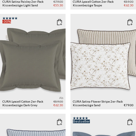
CURA Satina Paisley 2er-Pack
€79.00
CURA Lyocell Cotton 2er-Pack
€89.00
Kissenbezüge
Light Sand
€55.30
Kissenbezüge
Taupe
€62.30
-30%
Ab
CURA Lyocell Cotton 2er-Pack
€89.00
CURA Satina Flower Stripe 2er-Pack
Kissenbezüge
Dark Grey
€62.30
Kissenbezüge
Sand
€79.00
Bestseller