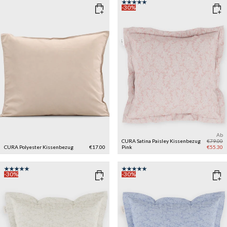
-30%
Ab
CURA Satina Paisley Kissenbezug
€79.00
CURA Polyester Kissenbezug
€17.00
Pink
€55.30
-30%
-30%