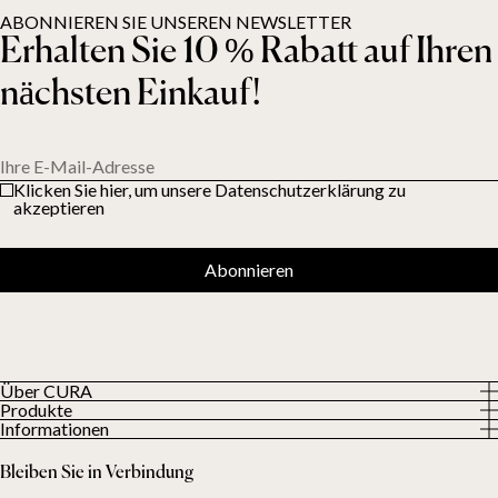
ABONNIEREN SIE UNSEREN NEWSLETTER
Erhalten Sie 10 % Rabatt auf Ihren
nächsten Einkauf!
Ihre E-Mail-Adresse
Klicken Sie hier, um unsere Datenschutzerklärung zu
akzeptieren
Abonnieren
Über CURA
Produkte
Über uns
Informationen
Alle Produkte
Unsere Kunden
Datenschutzerklärung
Gewichtsdecken
Bleiben Sie in Verbindung
Allgemeine Geschäftsbedingungen
Wohndecken