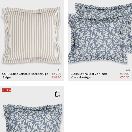
Ab
Ab
CURA Crisp Cotton Kissenbezüge
€69.00
CURA Satina Leaf 2er-Pack
€79.00
Beige
€48.30
Kissenbezüge
€55.30
-30%