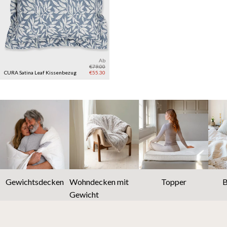
Ab
€79.00
CURA Satina Leaf Kissenbezug
€55.30
Gewichtsdecken
Wohndecken mit
Topper
B
Gewicht