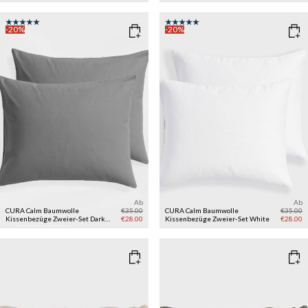
-20%
-20%
Ab
Ab
CURA Calm Baumwolle
€35.00
CURA Calm Baumwolle
€35.00
Kissenbezüge Zweier-Set
Dark
€28.00
Kissenbezüge Zweier-Set
White
€28.00
Grey