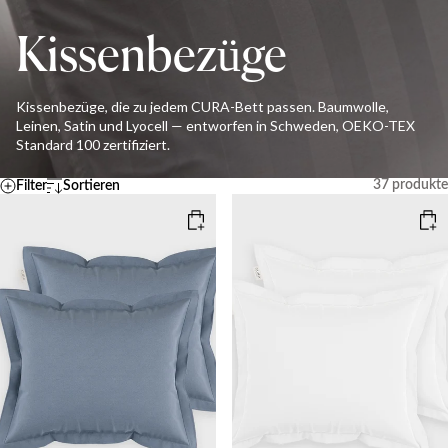
Kissenbezüge
Kissenbezüge, die zu jedem CURA-Bett passen. Baumwolle,
Leinen, Satin und Lyocell — entworfen in Schweden, OEKO-TEX
Standard 100 zertifiziert.
37
produkte
Filter
Sortieren
Standard
Temperatur
A – Z
Z - A
KÜHL
MITTEL
WARM
Ascending price
Descending price
Bestseller
Neueste
Zurücksetzen