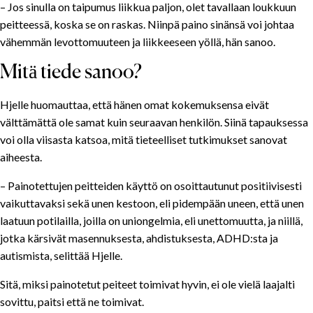
– Jos sinulla on taipumus liikkua paljon, olet tavallaan loukkuun
peitteessä, koska se on raskas. Niinpä paino sinänsä voi johtaa
vähemmän levottomuuteen ja liikkeeseen yöllä, hän sanoo.
Mitä tiede sanoo?
Hjelle huomauttaa, että hänen omat kokemuksensa eivät
välttämättä ole samat kuin seuraavan henkilön. Siinä tapauksessa
voi olla viisasta katsoa, mitä tieteelliset tutkimukset sanovat
aiheesta.
– Painotettujen peitteiden käyttö on osoittautunut positiivisesti
vaikuttavaksi sekä unen kestoon, eli pidempään uneen, että unen
laatuun potilailla, joilla on uniongelmia, eli unettomuutta, ja niillä,
jotka kärsivät masennuksesta, ahdistuksesta, ADHD:sta ja
autismista, selittää Hjelle.
Sitä, miksi painotetut peiteet toimivat hyvin, ei ole vielä laajalti
sovittu, paitsi että ne toimivat.