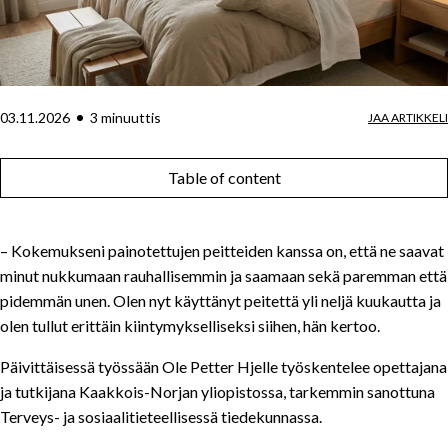
03.11.2026
3
minuutti
s
JAA ARTIKKELI
Table of content
– Kokemukseni painotettujen peitteiden kanssa on, että ne saavat
minut nukkumaan rauhallisemmin ja saamaan sekä paremman että
pidemmän unen. Olen nyt käyttänyt peitettä yli neljä kuukautta ja
olen tullut erittäin kiintymykselliseksi siihen, hän kertoo.
Päivittäisessä työssään Ole Petter Hjelle työskentelee opettajana
ja tutkijana Kaakkois-Norjan yliopistossa, tarkemmin sanottuna
Terveys- ja sosiaalitieteellisessä tiedekunnassa.