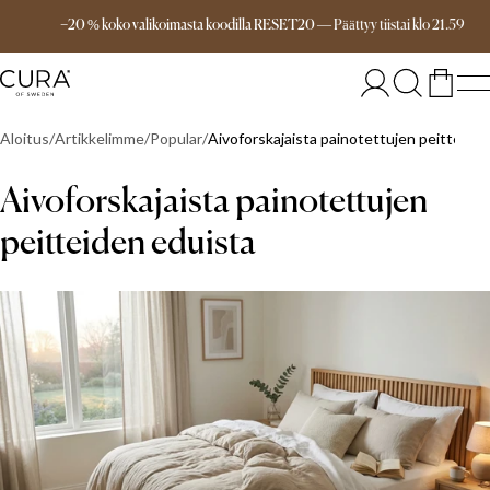
Aina ilmainen toimitus yli 149€ tilauksille
−20 % koko valikoimasta koodilla RESET20
—
Päättyy
tiistai
klo
21.59
Aloitus
Artikkelimme
Popular
Aivoforskajaista painotettujen peitteide
Aivoforskajaista painotettujen
peitteiden eduista