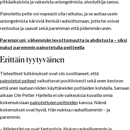
pitkäaikaisista ja vakavista uniongelmista, aivotutkija sanoo.
Erittäin tyytyväinen
Painotettu peite voi nopeasti olla ratkaisu, ja se auttaa usein
uniongelmista kärsiviä ihmisiä rauhoittumaan, jotta he voivat
rentoutua ja saavat sekä paremman että pidemmän unen.
Parempi uni, vähemmän levottomuutta ja ahdistusta – siksi
nukut paremmin painotetulla peitteella
Erittäin tyytyväinen
Tieteelliset tutkimukset ovat siis osoittaneet, että
painotetut peiteet
vaikuttavat positiivisesti sekä unen kestoon
että unen laatuun niiden käyttäneiden potilaiden kohdalla. Samaan
aikaan Ole Petter Hjellella ei ole vaikeuksia kuvailla omia
kokemuksiaan
painotettujen peitteiden
kanssa. Nämä
kokemukset ovat hyviä. Hän nukkuu rauhallisemmin – ja
paremmin.
– Mielestäni ne ovat fantastisia. Nukun rauhallisemmin ja