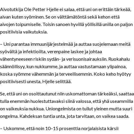
Aivotutkija Ole Petter Hjelle ei salaa, että uni on erittäin tärkeää,
aivan kuten syöminen. Se on välttämätöntä sekä kehon että
aivojen toipumiselle. Toisin sanoen hyvillä yöllisillä unilla on paljon
positiivisia vaikutuksia.
– Uni parantaa immuunijärjestelmää ja auttaa suojelemaan meitä
syövältä ja infektioilta, verenpaine laskee ja johtaa
vähentyneeseen riskiin sydän- ja verisuonisairauksiin. Ruokahalu
säännöllisyy, kun nukkumme, ja auttaa vastustamaan ylipainoa,
koska syömme vähemmän ja terveellisemmin. Koko keho hyötyy
positiivisesti unesta, Hjelle selittää.
Se, että uni on osoittautunut niin uskomattoman tärkeäksi, saattaa
tulla enemmän huolestuttavaksi siinä valossa, että yhä useammilla
SISÄLLYSLUETTELO
on vaikeuksia nukkua. Uniongelmista on tullut yleinen mutta suuri
ongelma. Kahdeksan tuntia unta, jota tarvitaan, on vaikea saada.
Mitä tiede sanoo?
Hyvä uni on tärkeää
– Uskomme, että noin 10–15 prosenttia norjalaisista kärsii