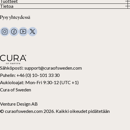
Tuotteet
Tietoa meistä
Tietoa
Kaikki tuotteet
Asiakkaamme
Tietosuojakäytäntö
Painopeitot
Pysy yhteydessä
Käyttöehdot
Torkkupeitot
FAQ
Vuodevaatteet
Ota meihin yhteyttä
Tyynyt ja oheistuotteet
Palautuspyyntö
Untuvapeitot
Peru ostoksesi
Lapset
Petauspatjat
Lahjakortti
Sähköposti:
support@curaofsweden.com
Puhelin:
+46 (0) 10–101 33 30
Aukioloajat:
Mon-Fri 9:30-12 (UTC +1)
Cura of Sweden
Venture Design AB
© curaofsweden.com 2026. Kaikki oikeudet pidätetään