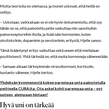
Mutta teorioita on olemassa, ja monet uskovat, että heillä on
selitys.
– Uskotaan, vaikkakaan se ei ole hyvin dokumentoitu, että syy
tähän on se, että painotettu peite vaikuttaa niin sanottuihin
painoreseptoreihin iholla, ja lisää näin hormonien, kuten
oksitoksiinin, dopaminin ja serotoniinin, eritystä, Hjelle sanoo.
Tämä lisääntynyt eritys vaikuttaa sekä uneen että mielialaan
positiivisesti. Yhtä tärkeää on, että muita hormoneja vähennetään.
– Samaan aikaan tärkeyimmän stressihormoni, kortisolin,
tuotanto vähenee, Hjelle kertoo.
Yhdeksän kymmenestä kokee parempaa unta painotetulla
peitteella CURA:lta. Ota askel kohti parempaa unta – nyt
uuteen, alempaan hintaan!
Hyvä uni on tärkeää