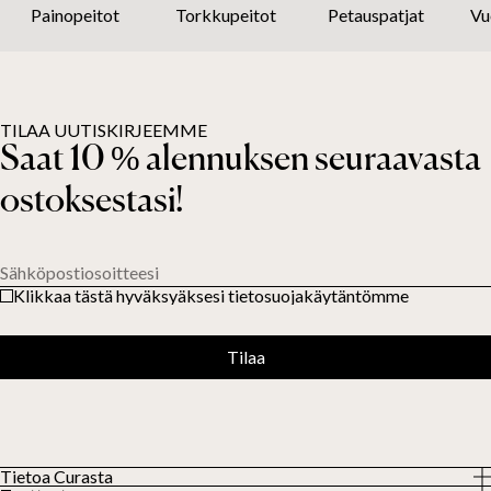
Painopeitot
Torkkupeitot
Petauspatjat
Vu
TILAA UUTISKIRJEEMME
Saat 10 % alennuksen seuraavasta
ostoksestasi!
Sähköpostiosoitteesi
Klikkaa tästä hyväksyäksesi tietosuojakäytäntömme
Tilaa
Tietoa Curasta