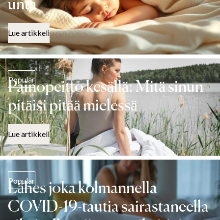
unta
Lue artikkeli
Popular
Painopeitto kesällä: Mitä sinun
pitäisi pitää mielessä
Lue artikkeli
Popular
Lähes joka kolmannella
COVID-19-tautia sairastaneella