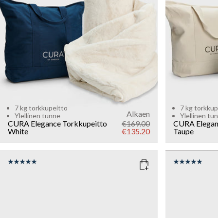
Add to cart
7 kg torkkupeitto
7 kg torkkup
Alkaen
Ylellinen tunne
Ylellinen tu
CURA Elegance Torkkupeitto
€169.00
CURA Elegan
White
€135.20
Taupe
COLOR
: WHITE
COLOR
: 
WEIGHT
WEIGHT