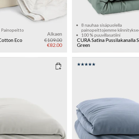
8 nauhaa sisäpuolella
 Painopeitto
painopeittojemme kiinnityks
Alkaen
100 % puuvillasatiini
Cotton Eco
€109.00
CURA Satina Pussilakanalla
S
€82.00
Green
IGHT SAND
COLOR
: ZEN BLUE
SIZE
135x200
150x210
135x200
Add to cart
Add to cart