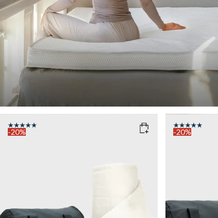
-20%
-20%
COLOR
: WHITE
COLOR
: N
SIZE
SIZE
140x200
140x200
WEIGHT
WEIGHT
6kg
6kg