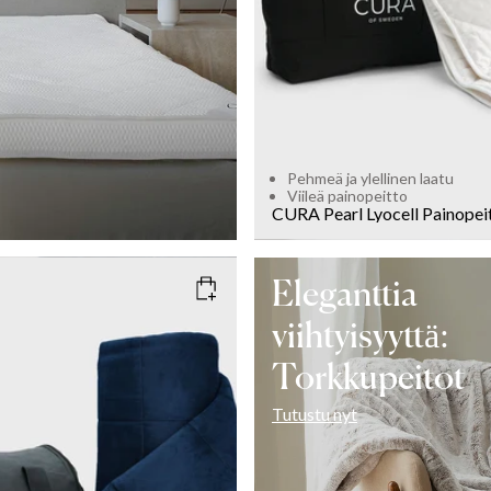
Pehmeä ja ylellinen laatu
Viileä painopeitto
CURA Pearl Lyocell Painopei
Eleganttia
viihtyisyyttä:
AVY
Torkkupeitot
Tutustu nyt