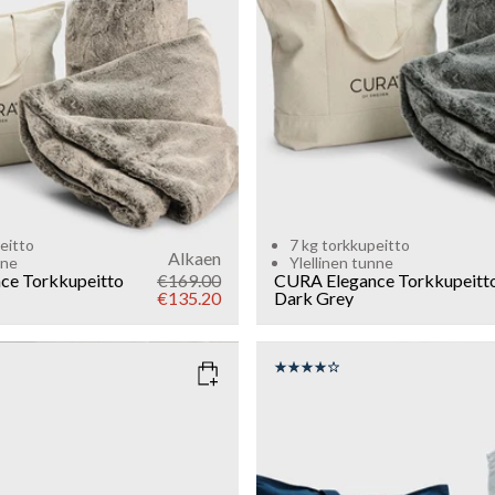
Add to cart
Add to cart
eitto
7 kg torkkupeitto
Alkaen
nne
Ylellinen tunne
ce Torkkupeitto
€169.00
CURA Elegance Torkkupeitt
€135.20
Dark Grey
DARK BROWN
SIZE
135x200
150x210
WEIGHT