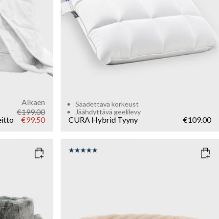
Alkaen
Säädettävä korkeust
€199.00
Jäähdyttävä geelilevy
itto
€99.50
CURA Hybrid Tyyny
€109.00
COLOR
: BEIGE
WEIGHT
7kg