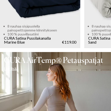
8 nauhaa sisäpuolella
8 nauhaa sis
painopeittojemme kiinnitykseen
painopeitto
100 % puuvillasatiini
100 % puuvill
CURA Satina Pussilakanalla
CURA Satina 
Marine Blue
€119.00
Sand
CURA AirTemp® Petauspatjat
Lue lisää