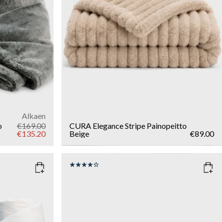
Add to cart
Alkaen
o
€169.00
CURA Elegance Stripe Painopeitto
€135.20
Beige
€89.00
COLOR
: WHITE
SIZE