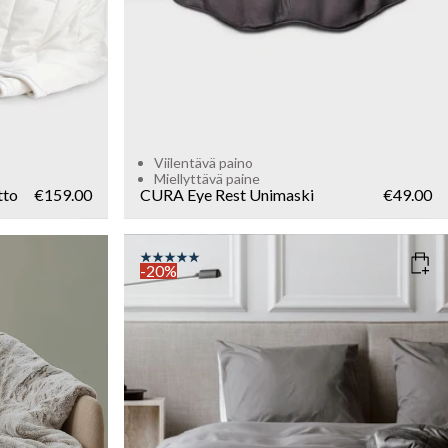
Viilentävä paino
Miellyttävä paine
tto
€159.00
CURA Eye Rest Unimaski
€49.00
-20%
COLOR
: GREY
SIZE
140x200
WEIGHT
6kg