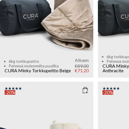
WEIGHT
WEIGHT
6kg
6kg
Sold out
6kg torkkup
Alkaen
6kg torkkupeitto
Pehmeä mole
€89.00
CURA Minky 
Pehmeä molemmilta puolilta
CURA Minky Torkkupeitto
Beige
€71.20
Anthracite
-20%
-20%
COLOR
: WHITE
COLOR
: T
WEIGHT
WEIGHT
7kg
7kg