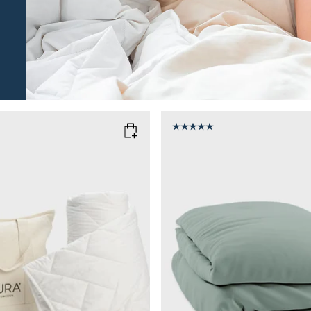
N
COLOR
: SAGE GREEN
150x210
SIZE
150x210
135x200
g
9kg
11kg
13kg
Add to cart
Add to cart