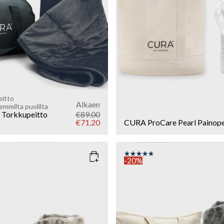
Add to cart
Add to cart
eitto
Alkaen
mmilta puolilta
Torkkupeitto
€89.00
€71.20
CURA ProCare Pearl Painope
-20%
AUPE
COLOR
: DARK GREY
WEIGHT
7kg