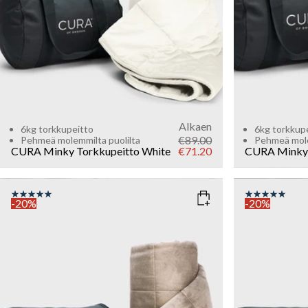
Sold out
Alkaen
6kg torkkupeitto
6kg torkkup
€89.00
Pehmeä molemmilta puolilta
Pehmeä mole
CURA Minky Torkkupeitto
White
€71.20
CURA Minky 
-20%
-20%
COLOR
: BEIGE
COLOR
: A
SIZE
SIZE
140x200
140x200