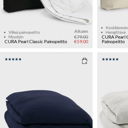
Keskilämmin
Alkaen
Viileä painopeitto
Hengittävä
€79.00
CURA Pearl 
Myydyin
CURA Pearl Classic Painopeitto
€59.00
Painopeitto
COLOR
: MARINE BLUE
COLOR
: L
SIZE
SIZE
150x210
135x200
150x210
Add to cart