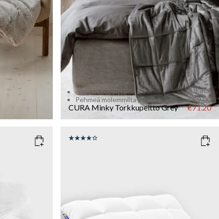
Add to cart
Alkaen
6kg torkkupeitto
€89.00
Pehmeä molemmilta puolilta
CURA Minky Torkkupeitto
Grey
€71.20
COLOR
: WHITE
SIZE
50x60
kg
Add to cart