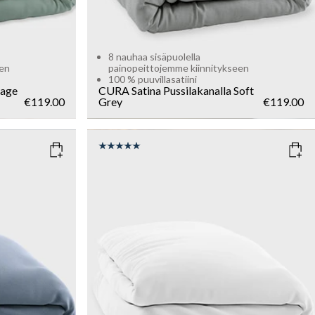
8 nauhaa sisäpuolella
een
painopeittojemme kiinnitykseen
100 % puuvillasatiini
age
CURA Satina Pussilakanalla
Soft
€119.00
Grey
€119.00
COLOR
: WHITE
SIZE
150x210
135x200
Sold out