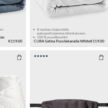
een
8 nauhaa sisäpuolella
painopeittojemme kiinnitykseen
en
100 % puuvillasatiini
€119.00
CURA Satina Pussilakanalla
White
€119.00