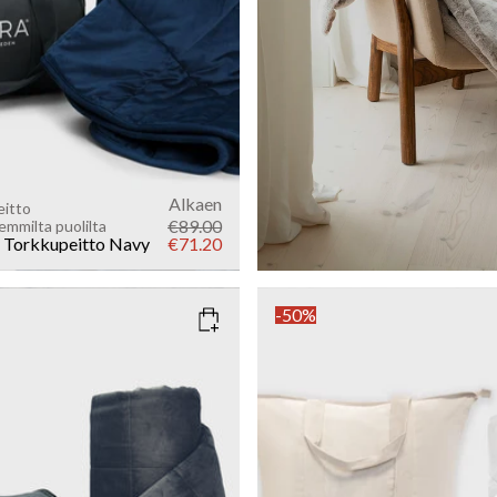
Add to cart
Alkaen
eitto
€89.00
mmilta puolilta
Torkkupeitto
Navy
€71.20
-50%
NTHRACITE
SIZE
150x210
100x140
WEIGHT
4kg
6kg
8kg
10kg
12
14kg
16kg
3kg
5kg