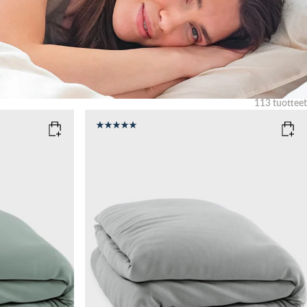
113
tuotteet
Tyhjennä
COLOR
: SOFT GREY
SIZE
150x210
135x200
Add to cart