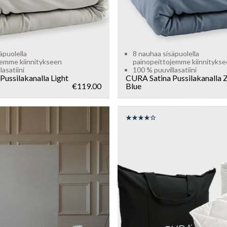
äpuolella
8 nauhaa sisäpuolella
jemme kiinnitykseen
painopeittojemme kiinnityks
asatiini
100 % puuvillasatiini
Pussilakanalla
Light
CURA Satina Pussilakanalla
Z
€119.00
Blue
SIZE
150x210
135x200
WEIGHT
6kg
8kg
10kg
Add to cart