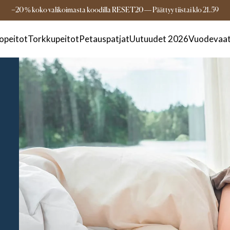
Aina ilmainen toimitus yli 149€ tilauksille
3-
−20 % koko valikoimasta koodilla RESET20
—
Päättyy
tiistai
klo
21.59
opeitot
Torkkupeitot
Petauspatjat
Uutuudet 2026
Vuodevaat