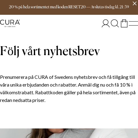
Fri frakt över 999 kr
20 % på hela sortimentet med koden RESET20
—
Avslutas
tisdag
kl.
21:59
Följ vårt nyhetsbrev
Prenumerera på CURA of Swedens nyhetsbrev och få tillgång till
våra unika erbjudanden och rabatter. Anmäl dig nu och få 10 % i
välkomstrabatt. Rabattkoden gäller på hela sortimentet, även på
redan nedsatta priser.