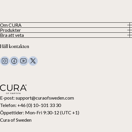
Om CURA
Produkter
Vår historia
Bra att veta
Visa alla produkter
Våra kunder
Integritetspolicy
Tyngdtäcken
Håll kontakten
Villkor
Tyngdfiltar
FAQ
Sängkläder
Kontakta oss
Kuddar
Support och retur
Duntäcken
Ångra ditt köp
Barn
Bäddmadrasser
Presentkort
E-post:
support@curaofsweden.com
Telefon:
+46 (0) 10–101 33 30
Öppettider:
Mon-Fri 9:30-12 (UTC +1)
Cura of Sweden