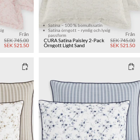
Satina – 100 % bomullssatin
xig
Satina örngott – rymlig och lyxig
Från
Från
passform
SEK 745.00
CURA Satina Paisley 2-Pack
SEK 745.00
SEK 521.50
Örngott
Light Sand
SEK 521.50
COLOR
: MARINE BLUE
SIZE
50x60
Add to cart