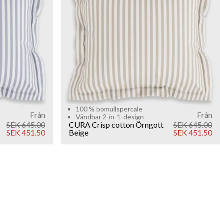
Sold out
100 % bomullspercale
Från
Från
Vändbar 2-in-1-design
SEK 645.00
CURA Crisp cotton Örngott
SEK 645.00
SEK 451.50
Beige
SEK 451.50