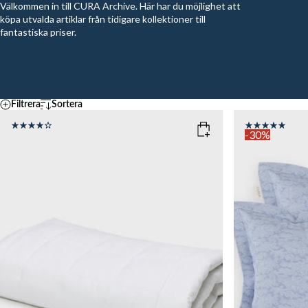
Välkommen in till CURA Archive. Här har du möjlighet att
köpa utvalda artiklar från tidigare kollektioner till
fantastiska priser.
Filtrera
Sortera
Standard
Temperatur
A – Z
-30%
Z - A
SVAL
MEDIUM
VAR
Ascending price
COLOR
: WHITE
COLOR
: Z
Descending price
Bästsäljare
Nyast
SIZE
SIZE
150x200
50x60
WEIGHT
10kg
8kg
Add to cart