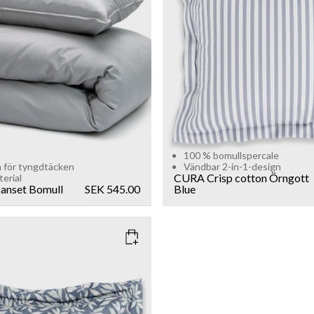
Add to cart
Sold out
100 % bomullspercale
n för tyngdtäcken
Vändbar 2-in-1-design
CURA Crisp cotton Örngott
terial
anset Bomull
SEK 545.00
Blue
AGE GREEN