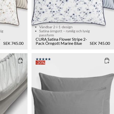
Vändbar 2-i-1-design
xig
Satina örngott – rymlig och lyxig
passform
-
CURA Satina Flower Stripe 2-
SEK 745.00
Pack Örngott
Marine Blue
SEK 745.00
-20%
COLOR
: DARK GREY
SIZE
00
80x80
Add to cart