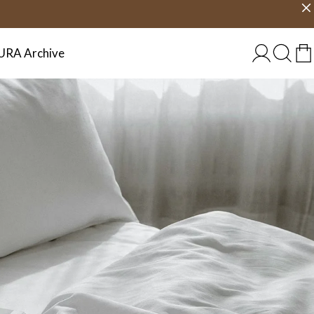
Välj land
SVERIGE
URA Archive