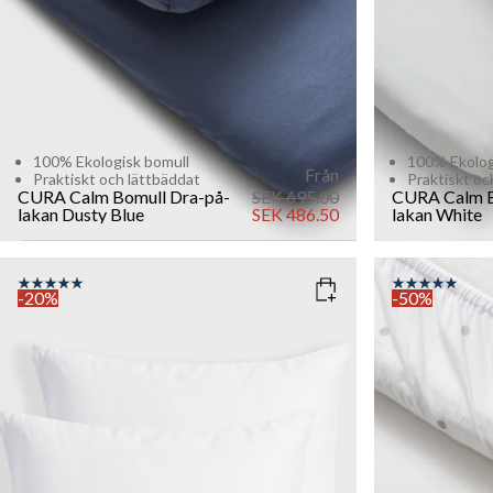
100% Ekologisk bomull
100% Ekolog
Från
Praktiskt och lättbäddat
Praktiskt oc
CURA Calm Bomull Dra-på-
SEK 695.00
CURA Calm B
lakan
Dusty Blue
SEK 486.50
lakan
White
-20%
-50%
COLOR
: WHITE
COLOR
: D
SIZE
SIZE
80x80
90x200
Add to cart