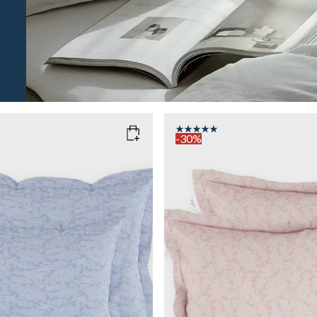
-30%
M
EN BLUE
COLOR
: PINK
SIZE
50x60
Add to cart
Add to cart