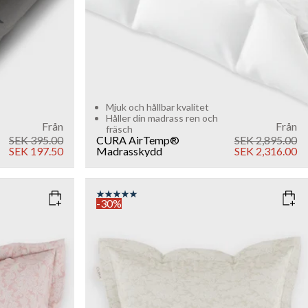
Mjuk och hållbar kvalitet
Håller din madrass ren och
Från
Från
fräsch
SEK 395.00
CURA AirTemp®
SEK 2,895.00
SEK 197.50
Madrasskydd
SEK 2,316.00
-30%
COLOR
: LIGHT SAND
SIZE
40x80
80x80
Add to cart