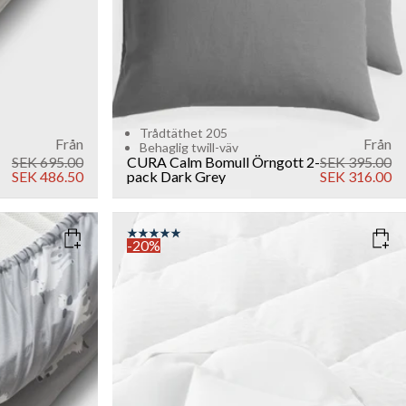
Trådtäthet 205
Från
Från
Behaglig twill-väv
SEK 695.00
CURA Calm Bomull Örngott 2-
SEK 395.00
SEK 486.50
pack
Dark Grey
SEK 316.00
-20%
SIZE
90x200
120x200
140x200
160x200
180x200
200x200
Add to cart