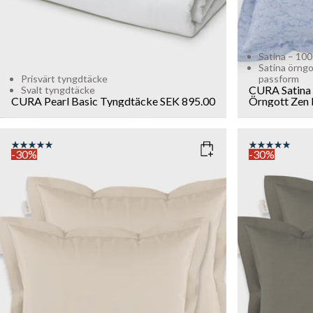
Satina – 100
Satina örngo
Prisvärt tyngdtäcke
passform
CURA Satina 
Svalt tyngdtäcke
CURA Pearl Basic Tyngdtäcke
SEK 895.00
Örngott
Zen 
-30%
-30%
COLOR
: TAUPE
COLOR
: D
SIZE
SIZE
50x60
50x60
Add to cart