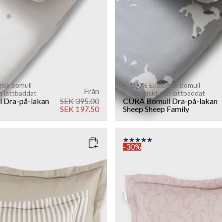
isk bomull
100% Ekologisk bomull
Från
h lättbäddat
Praktiskt och lättbäddat
 Dra-på-lakan
SEK 395.00
CURA Bomull Dra-på-lakan
SEK 197.50
Sheep
Sheep Family
-30%
EIGE
COLOR
: PINK
SIZE
40x80
80x80
Add to cart
Add to cart