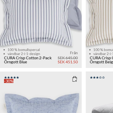
100 % bomullspercal
100 % bomul
Från
vändbar 2-i-1-design
vändbar 2-i-
CURA Crisp Cotton 2-Pack
SEK 645.00
CURA Crisp 
Örngott
Blue
SEK 451.50
Örngott
Beig
-30%
COLOR
: ZEN BLUE
COLOR
: G
SIZE
SIZE
40x80
80x80
200x220