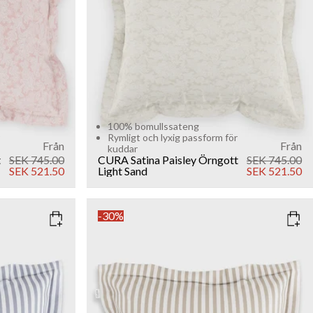
100% bomullssateng
Rymligt och lyxig passform för
Från
Från
kuddar
t
SEK 745.00
CURA Satina Paisley Örngott
SEK 745.00
SEK 521.50
Light Sand
SEK 521.50
-30%
COLOR
: BEIGE
SIZE
80x80
40x80