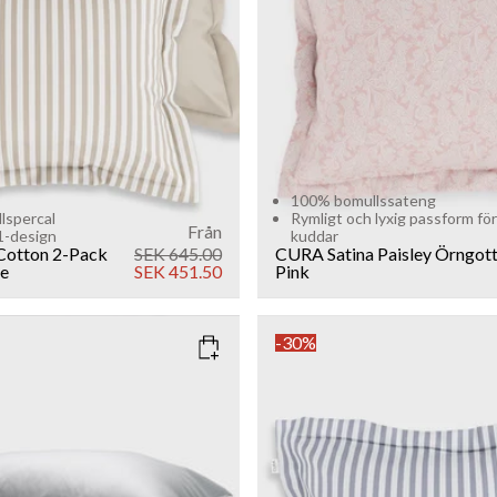
100% bomullssateng
lspercal
Rymligt och lyxig passform för
Från
1-design
kuddar
Cotton 2-Pack
SEK 645.00
CURA Satina Paisley Örngot
e
SEK 451.50
Pink
-30%
REY
COLOR
: BLUE
SIZE
80x80
40x80