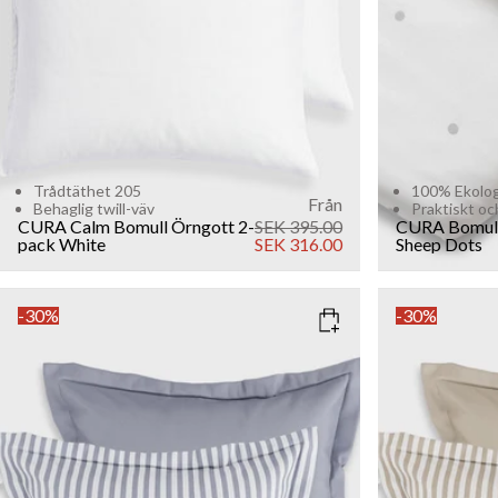
Trådtäthet 205
100% Ekolog
Från
Behaglig twill-väv
Praktiskt oc
CURA Calm Bomull Örngott 2-
SEK 395.00
CURA Bomull
pack
White
SEK 316.00
Sheep
Dots
-30%
-30%
COLOR
: BLUE
COLOR
: B
SIZE
SIZE
50x60
50x60
Add to cart