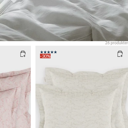
26
produkter
Rensa
-30%
COLOR
: LIGHT SAND
SIZE
50x60
Add to cart