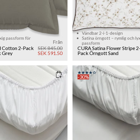
™ Lyocell
Vändbar 2-i-1-design
yxig passform för
Satina örngott – rymlig och ly
Från
passform
l Cotton 2-Pack
SEK 845.00
CURA Satina Flower Stripe 2
 Grey
SEK 591.50
Pack Örngott
Sand
-30%
HITE
COLOR
: LIGHT GREY
SIZE
90x200
180x200
160x200
90x200
180x2
Sold out
Add to cart