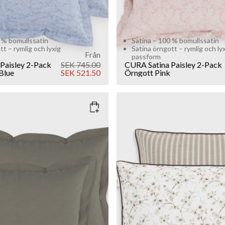
 % bomullssatin
Satina – 100 % bomullssatin
tt – rymlig och lyxig
Satina örngott – rymlig och ly
Från
passform
Paisley 2-Pack
SEK 745.00
CURA Satina Paisley 2-Pack
Blue
SEK 521.50
Örngott
Pink
ARK GREY
COLOR
: SAND
SIZE
50x60
Add to cart
Add to cart