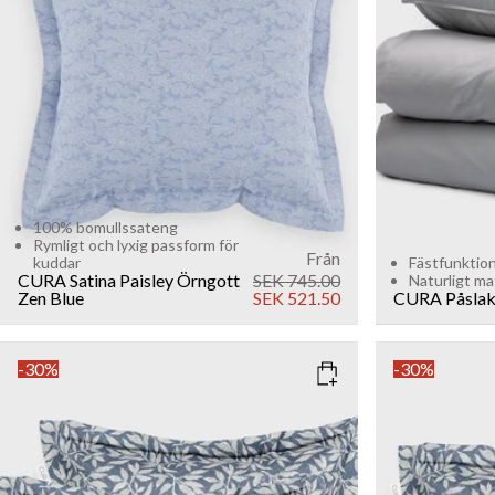
Add to cart
100% bomullssateng
Rymligt och lyxig passform för
Från
kuddar
Fästfunktio
CURA Satina Paisley Örngott
SEK 745.00
Naturligt ma
Zen Blue
SEK 521.50
CURA Påslak
-30%
-30%
COLOR
: SAGE GREEN
COLOR
: S
Sage Green
SIZE
SIZE
50x60