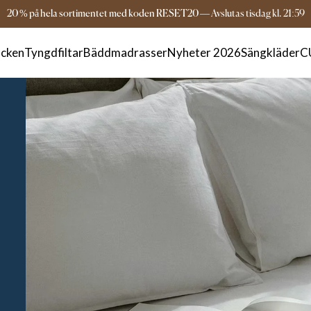
Fri frakt över 999 kr
2-4 dagars leverans
20 % på hela sortimentet med koden RESET20
—
Avslutas
tisdag
kl.
21:59
cken
Tyngdfiltar
Bäddmadrasser
Nyheter 2026
Sängkläder
C