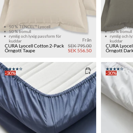
50 % TENCEL™ Lyocell
50 % TENCEL
50 % bomull
50 % bomull
rymlig och lyxig passform för
rymlig och l
Från
kuddar
kuddar
CURA Lyocell Cotton 2-Pack
SEK 795.00
CURA Lyocel
Örngott
Taupe
SEK 556.50
Örngott
Dark
-30%
-30%
COLOR
: DUSTY BLUE
COLOR
: W
SIZE
SIZE
160x200
90x200
180x200
160x200
Add to cart