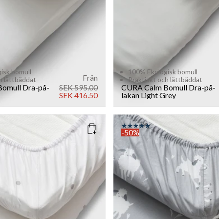
isk bomull
100% Ekologisk bomull
Från
h lättbäddat
Praktiskt och lättbäddat
omull Dra-på-
SEK 595.00
CURA Calm Bomull Dra-på-
SEK 416.50
lakan
Light Grey
-50%
OTS
COLOR
: SHEEP FAMILY
SIZE
90x200
Add to cart
Add to cart