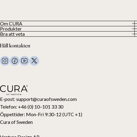
Om CURA
Produkter
Vår historia
Bra att veta
Visa alla produkter
Våra kunder
Integritetspolicy
Tyngdtäcken
Håll kontakten
Villkor
Tyngdfiltar
FAQ
Sängkläder
Kontakta oss
Kuddar
Support och retur
Duntäcken
Ångra ditt köp
Barn
Bäddmadrasser
Presentkort
E-post:
support@curaofsweden.com
Telefon:
+46 (0) 10–101 33 30
Öppettider:
Mon-Fri 9:30-12 (UTC +1)
Cura of Sweden
Venture Design AB