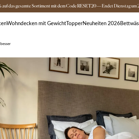
% auf das gesamte Sortiment mit dem Code RESET20
—
Endet
Dienstag
um
Versandkostenfrei ab 149€
3-5 Tage Lieferz
ken
Wohndecken mit Gewicht
Topper
Neuheiten 2026
Bettwäs
 besser