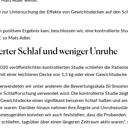
t Mats Adler weiter.
ie zur Untersuchung der Effekte von Gewichtsdecken auf den Sc
m positiven Ergebnis kam, beschlossen wir, eine kontrollierte Stu
, so Mats Adler.
erter Schlaf und weniger Unruhe
2020 veröffentlichten kontrollierten Studie schliefen die Patien
mit einer leichteren Decke von 1,5 kg oder einer Gewichtsdecke 
 verwendeten wir unter anderem die Bewertungsskala ISI (Insomni
der Schlafforschung verwendet wird. Die kontrollierte Studie zeigt
Gewichtsdecke einen signifikant besseren Schlaf hatten und am
ter waren. Darüber hinaus nahmen ihre Ängste und Unruhezustän
essgeräten konnten wir auch feststellen, dass die Probanden, 
schliefen, tagsüber über einen längeren Zeitraum aktiv waren”, 