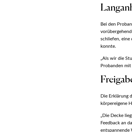
Langanh
Bei den Proband
vorübergehende
schliefen, ein
konnte.
„Als wir die St
Probanden mit 
Freigab
Die Erklärung d
körpereigene H
„Die Decke lie
Feedback an da
entspannende Wi