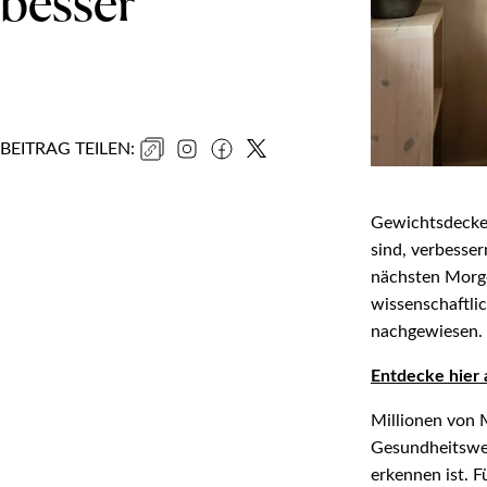
besser
BEITRAG TEILEN
:
Gewichtsdecken
sind, verbesse
nächsten Morge
wissenschaftli
nachgewiesen.
Entdecke hier
Millionen von 
Gesundheitswe
erkennen ist. 