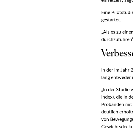
einsetzen”, sag
Eine Pilotstud
gestartet.
„Als es zu eine
durchzuführen”
Verbess
In der im Jahr 
lang entweder 
„In der Studie
Index), die in 
Probanden mit 
deutlich erhol
von Bewegungsm
Gewichtsdecke 