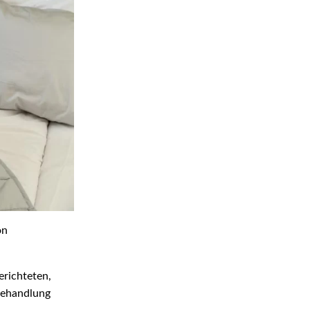
on
erichteten,
 Behandlung