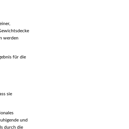
einer,
 Gewichtsdecke
en werden
gebnis für die
ss sie
ionales
eruhigende und
ls durch die