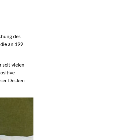
schung des
udie an 199
 seit vielen
ositive
eser Decken