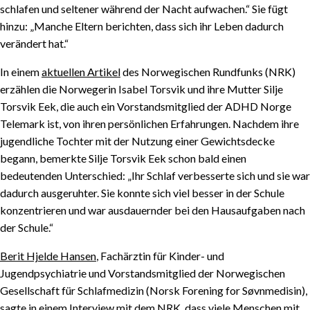
schlafen und seltener während der Nacht aufwachen.“ Sie fügt
hinzu: „Manche Eltern berichten, dass sich ihr Leben dadurch
verändert hat.“
In einem
aktuellen Artikel
des Norwegischen Rundfunks (NRK)
erzählen die Norwegerin Isabel Torsvik und ihre Mutter Silje
Torsvik Eek, die auch ein Vorstandsmitglied der ADHD Norge
Telemark ist, von ihren persönlichen Erfahrungen. Nachdem ihre
INHALTSVERZEICHNIS
jugendliche Tochter mit der Nutzung einer Gewichtsdecke
begann, bemerkte Silje Torsvik Eek schon bald einen
»Manche Eltern berichten, dass sich ihr Leben
bedeutenden Unterschied: „Ihr Schlaf verbesserte sich und sie war
verändert hat.« – Ingrid Larsson, Projektleiterin der
dadurch ausgeruhter. Sie konnte sich viel besser in der Schule
Studie
konzentrieren und war ausdauernder bei den Hausaufgaben nach
der Schule.“
Gewichtsdecken erhöhen den Melatoninspiegel
Berit Hjelde Hansen
, Fachärztin für Kinder- und
Jugendpsychiatrie und Vorstandsmitglied der Norwegischen
Gesellschaft für Schlafmedizin (Norsk Forening for Søvnmedisin),
sagte in einem Interview mit dem NRK, dass viele Menschen mit