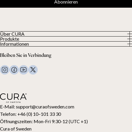
Abonnieren
Über CURA
Produkte
Über uns
Informationen
Alle Produkte
Unsere Kunden
Datenschutzerklärung
Gewichtsdecken
Bleiben Sie in Verbindung
Allgemeine Geschäftsbedingungen
Wohndecken
FAQ
Bettwäsche
Kontaktiere uns
Kissen und mehr
Rückgabeanfrage
Daunenbettdecken
Kauf widerrufen
Kinder
Topper
Geschenkkarte
E-Mail:
support@curaofsweden.com
Telefon:
+46 (0) 10–101 33 30
Öffnungszeiten:
Mon-Fri 9:30-12 (UTC +1)
Cura of Sweden