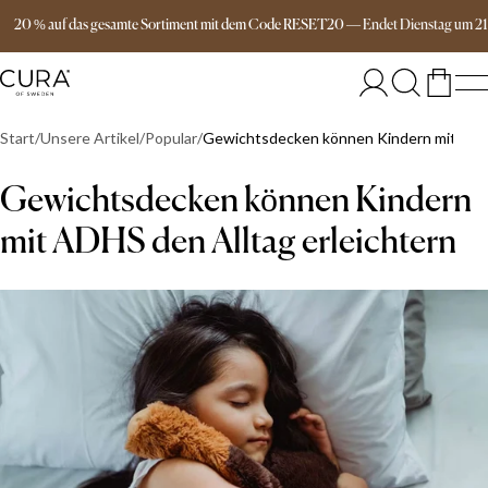
Versandkostenfrei ab 149€
20 % auf das gesamte Sortiment mit dem Code RESET20
—
Endet
Dienstag
um
2
Start
Unsere Artikel
Popular
Gewichtsdecken können Kindern mit ADHS
Gewichtsdecken können Kindern
mit ADHS den Alltag erleichtern