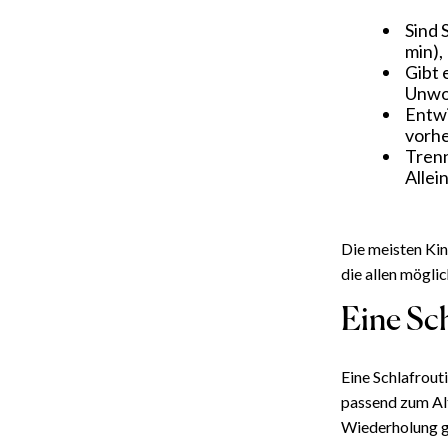
Sind 
min),
Gibt 
Unwoh
Entwi
vorhe
Trenn
Allei
Die meisten Kin
die allen möglic
Eine Sch
Eine Schlafrout
passend zum Alt
Wiederholung g