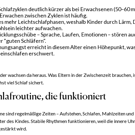
Schlafzyklen deutlich kürzer als bei Erwachsenen (50–60 mi
 Erwachen zwischen Zyklen ist häufig.
es mehr Leichtschlafphasen, weshalb Kinder durch Lärm, 
lsein leichter aufwachen.
cklungsschübe – Sprache, Laufen, Emotionen – stören au
r "guten Schläfern".
ungsangst erreicht in diesem Alter einen Höhepunkt, wa
neinschlafen erschwert.
der wachsen da heraus. Was Eltern in der Zwischenzeit brauchen, is
hst viel Schlaf sichert.
lafroutine, die funktioniert
ine sind regelmäßige Zeiten – Aufstehen, Schlafen, Mahlzeiten und 
er des Kindes. Stabile Rhythmen funktionieren, weil die innere Uh
estärkt wird.