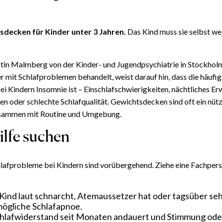
sdecken für Kinder unter 3 Jahren.
Das Kind muss sie selbst w
tin Malmberg von der Kinder- und Jugendpsychiatrie in Stockholm, 
r mit Schlafproblemen behandelt, weist darauf hin, dass die häufig
ei Kindern Insomnie ist – Einschlaf­schwierigkeiten, nächtliches Er
n oder schlechte Schlafqualität. Gewichtsdecken sind oft ein nütz
sammen mit Routine und Umgebung.
lfe suchen
lafprobleme bei Kindern sind vorübergehend. Ziehe eine Fachpers
Kind laut schnarcht, Atemaussetzer hat oder tagsüber seh
 mögliche Schlafapnoe.
hlaf­widerstand seit Monaten andauert und Stimmung ode