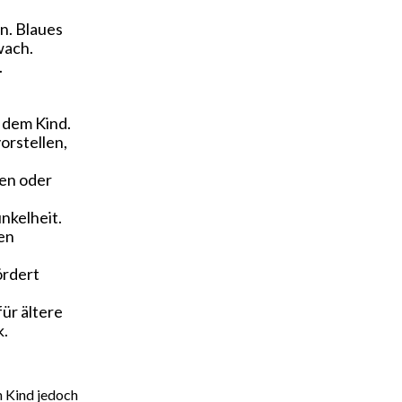
n. Blaues
wach.
.
t dem Kind.
orstellen,
ben oder
unkelheit.
zen
ördert
für ältere
k.
n Kind jedoch