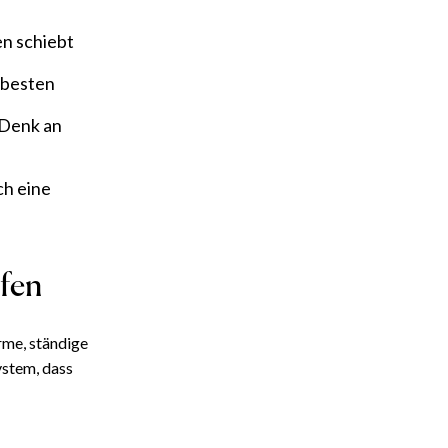
n schiebt
 besten
 Denk an
ch eine
fen
rme, ständige
ystem, dass