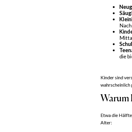
Neug
Säug
Klein
Nachm
Kinde
Mitta
Schul
Teena
die b
Kinder sind ver
wahrscheinlich 
Warum E
Etwa die Hälfte
Alter: