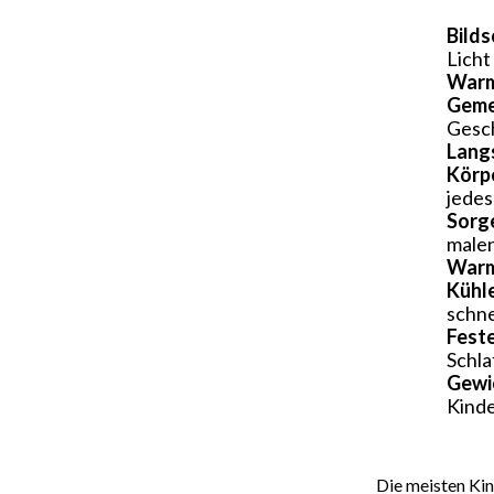
Bilds
Licht
Warm
Geme
Gesch
Lang
Körp
jedes
Sorg
malen
Warm
Kühl
schne
Fest
Schla
Gewi
Kinde
Die meisten Kin