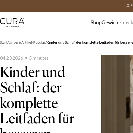
FAQ
Kontakt
20 
Shop
Gewichtsdec
Start
Unsere Artikel
Popular
Kinder und Schlaf: der komplette Leitfaden für besser
04.23.2026
5
minute
s
Kinder und
Schlaf: der
komplette
Leitfaden für