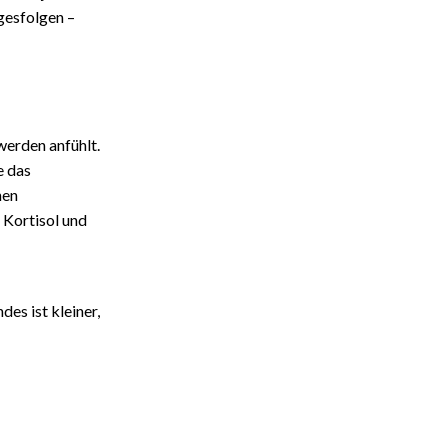
gesfolgen –
werden anfühlt.
e das
hen
 Kortisol und
es ist kleiner,