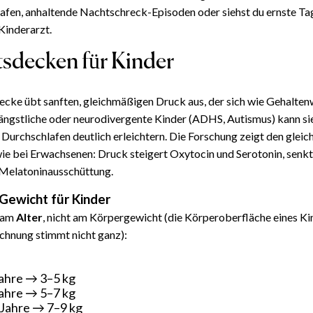
afen, anhaltende Nachtschreck-Episoden oder siehst du ernste Ta
Kinderarzt.
sdecken für Kinder
cke übt sanften, gleichmäßigen Druck aus, der sich wie Gehalten
 ängstliche oder neurodivergente Kinder (ADHS, Autismus) kann si
 Durchschlafen deutlich erleichtern. Die Forschung zeigt den gleic
 bei Erwachsenen: Druck steigert Oxytocin und Serotonin, senkt
 Melatonin­ausschüttung.
 Gewicht für Kinder
h am
Alter
, nicht am Körpergewicht (die Körperoberfläche eines Kind
chnung stimmt nicht ganz):
ahre → 3–5 kg
ahre → 5–7 kg
Jahre → 7–9 kg