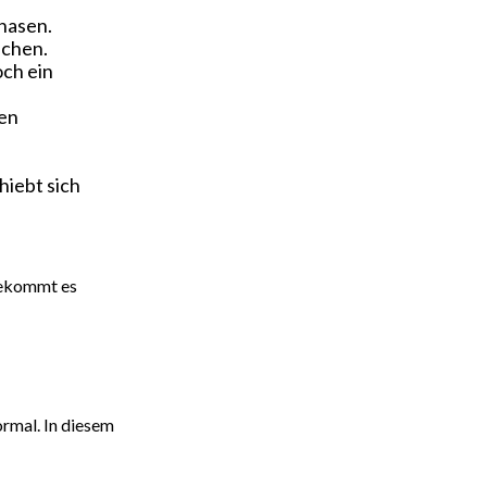
hasen.
fchen.
ch ein
den
hiebt sich
bekommt es
ormal. In diesem