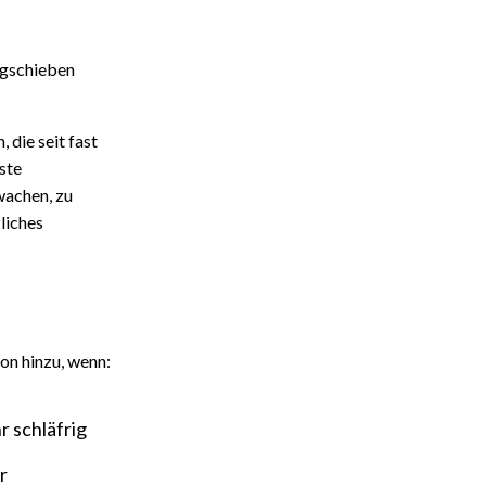
egschieben
die seit fast
ste
wachen, zu
liches
on hinzu, wenn:
r schläfrig
r