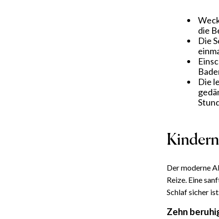
Weckz
die B
Die S
einma
Einsc
Baden
Die l
gedäm
Stund
Kindern
Der moderne All
Reize. Eine sanf
Schlaf sicher ist
Zehn beruhi