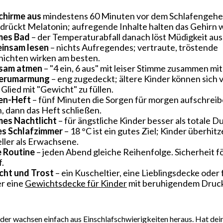
chirme aus
mindestens 60 Minuten vor dem Schlafengehe
 drückt Melatonin; aufregende Inhalte halten das Gehirn 
es Bad
– der Temperaturabfall danach löst Müdigkeit aus
insam lesen
– nichts Aufregendes; vertraute, tröstende
ichten wirken am besten.
sam atmen
– "4 ein, 6 aus" mit leiser Stimme zusammen mi
erumarmung
– eng zugedeckt; ältere Kinder können sich v
 Glied mit "Gewicht" zu füllen.
en-Heft
– fünf Minuten die Sorgen für morgen aufschrei
, dann das Heft schließen.
es Nachtlicht
– für ängstliche Kinder besser als totale D
es Schlafzimmer
– 18 °C ist ein gutes Ziel; Kinder überhit
ller als Erwachsene.
e Routine
– jeden Abend gleiche Reihenfolge. Sicherheit f
f.
cht und Trost
– ein Kuscheltier, eine Lieblingsdecke oder 
r eine
Gewichtsdecke für Kinder
mit beruhigendem Druc
der wachsen einfach aus Einschlafschwierigkeiten heraus. Hat dei