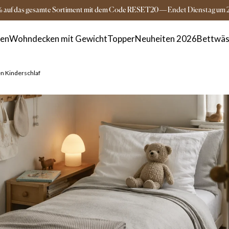
Versandkostenfrei ab 149€
3-5 Tage Lieferz
% auf das gesamte Sortiment mit dem Code RESET20
—
Endet
Dienstag
um
ken
Wohndecken mit Gewicht
Topper
Neuheiten 2026
Bettwäs
en Kinderschlaf