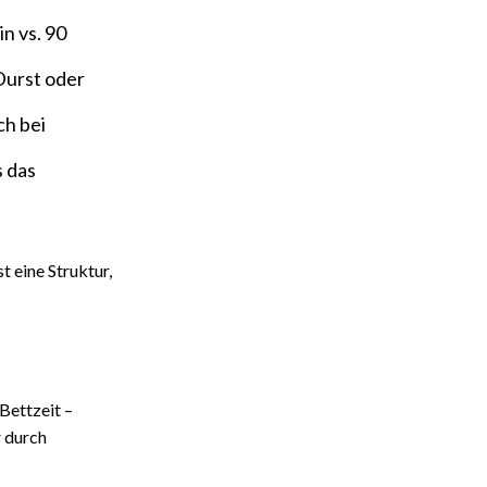
n vs. 90
Durst oder
ch bei
s das
t eine Struktur,
Bettzeit –
r durch