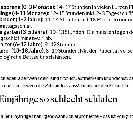
eborene (0–3 Monate):
14–17 Stunden in vielen kurzen P
linge (4–11 Monate):
12–15 Stunden inkl. 2–3 Tagesschlä
kinder (1–2 Jahre):
11–14 Stunden, mit 18 Monaten nur no
ittagsschlaf.
rgarten (3–5 Jahre):
10–13 Stunden. Die meisten legen 
gsschlaf mit etwa 4 ab.
alter (6–12 Jahre):
9–12 Stunden.
ger (13–18 Jahre):
8–10 Stunden. Mit der Pubertät versc
iologische Bettzeit nach hinten.
schieden, aber wenn dein Kind fröhlich, aufmerksam und wächst, 
genug – auch wenn die Zahl anders aussieht als bei den Freunden.
injährige so schlecht schlafen
 aller Einjährigen hat irgendwann Schlafprobleme – das ist völlig n