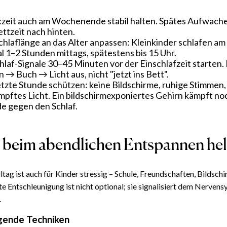
eit auch am Wochenende stabil halten. Spätes Aufwache
ettzeit nach hinten.
chlaflänge an das Alter anpassen: Kleinkinder schlafen am
l 1–2 Stunden mittags, spätestens bis 15 Uhr.
hlaf-Signale 30–45 Minuten vor der Einschlafzeit starten.
 → Buch → Licht aus, nicht "jetzt ins Bett".
etzte Stunde schützen: keine Bildschirme, ruhige Stimmen,
pftes Licht. Ein bildschirm­exponiertes Gehirn kämpft no
e gegen den Schlaf.
 beim abendlichen Entspannen hel
tag ist auch für Kinder stressig – Schule, Freundschaften, Bildschi
te Entschleunigung ist nicht optional; sie signalisiert dem Nervens
.
gende Techniken