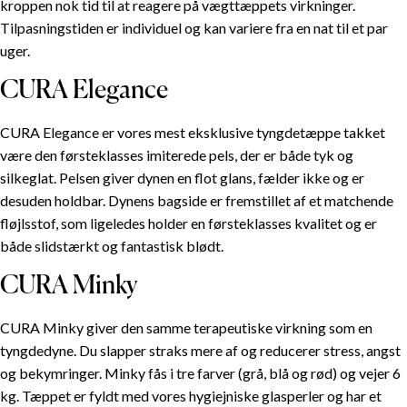
kroppen nok tid til at reagere på vægttæppets virkninger.
Tilpasningstiden er individuel og kan variere fra en nat til et par
uger.
CURA Elegance
CURA Elegance er vores mest eksklusive tyngdetæppe takket
være den førsteklasses imiterede pels, der er både tyk og
silkeglat. Pelsen giver dynen en flot glans, fælder ikke og er
desuden holdbar. Dynens bagside er fremstillet af et matchende
fløjlsstof, som ligeledes holder en førsteklasses kvalitet og er
både slidstærkt og fantastisk blødt.
INDHOLDSFORTEGNELSE
CURA Minky
CURA Minky giver den samme terapeutiske virkning som en
Hele familiens nye yndlingstæppe
tyngdedyne. Du slapper straks mere af og reducerer stress, angst
Anvendelse
og bekymringer. Minky fås i tre farver (grå, blå og rød) og vejer 6
CURA Elegance
kg. Tæppet er fyldt med vores hygiejniske glasperler og har et