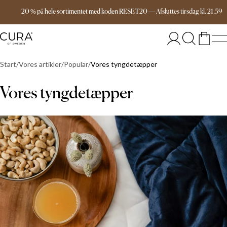
Gratis forsendelse over 1099 DKK
20 % på hele sortimentet med koden RESET20
—
Afsluttes
tirsdag
kl.
21.59
Start
Vores artikler
Popular
Vores tyngdetæpper
Vores tyngdetæpper