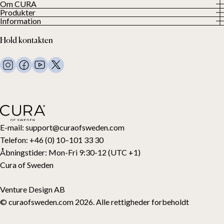
Om CURA
Produkter
Om os
Information
Alle produkter
Vores kunder
Privatlivspolitik
Tyngdedyner
Hold kontakten
Vilkår og betingelser
Tyngdetæpper
FAQ
Sengetøj
Kontakt os
Puder og andet
Returanmodning
Dundyner
Fortryd dit køb
Børn
Topmadrasser
Gavekort
E-mail:
support@curaofsweden.com
Telefon:
+46 (0) 10–101 33 30
Åbningstider:
Mon-Fri 9:30-12 (UTC +1)
Cura of Sweden
Venture Design AB
© curaofsweden.com 2026. Alle rettigheder forbeholdt