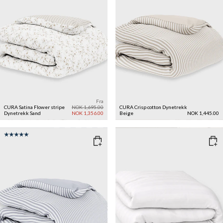
Fra
CURA Satina Flower stripe
NOK 1,695.00
CURA Crisp cotton Dynetrekk
Dynetrekk
Sand
NOK 1,356.00
Beige
NOK 1,445.00