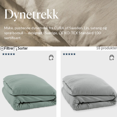
Dynetrekk
Myke, pustende dynetrekk fra CURA of Sweden. Lin, sateng og
sprø bomull — designet i Sverige, OEKO-TEX Standard 100-
sertifisert.
18
produkter
Filtrer
Sorter
Standard
Temperatur
A – Z
Z - A
KJØLIG
MEDIUM
VARM
Ascending price
Descending price
Bestselgere
Nyeste
Tøm