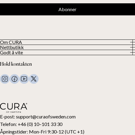
Abonner
Om CURA
Nettbutikk
Om oss
Godt å vite
Alle våre produkter
Våre kunder
Personvern
Vektdyner
Hold kontakten
Vilkår og betingelser
Vekttepper
FAQ
Sengetøy
Kontakt oss
Puter og annet
Kontakt og retur
Dundyner
Angre kjøpet ditt
Barn
Overmadrasser
Gavekort
E-post:
support@curaofsweden.com
Telefon:
+46 (0) 10–101 33 30
Åpningstider:
Mon-Fri 9:30-12 (UTC +1)