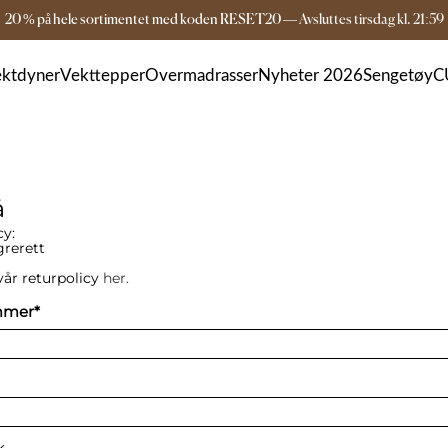
20 % på hele sortimentet med koden RESET20
—
Avsluttes
tirsdag
kl.
21:59
Gratis frakt over 1599 kr
3-5 dagers leverin
ktdyner
Vekttepper
Overmadrasser
Nyheter 2026
Sengetøy
C