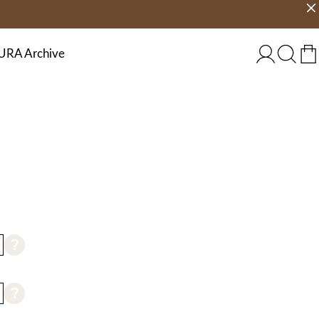
g
Velg land
NORGE
URA Archive