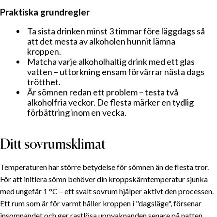
Praktiska grundregler
Ta sista drinken minst 3 timmar före läggdags så
att det mesta av alkoholen hunnit lämna
kroppen.
Matcha varje alkoholhaltig drink med ett glas
vatten – uttorkning ensam förvärrar nästa dags
trötthet.
Är sömnen redan ett problem – testa två
alkoholfria veckor. De flesta märker en tydlig
förbättring inom en vecka.
Ditt sovrumsklimat
Temperaturen har större betydelse för sömnen än de flesta tror.
För att initiera sömn behöver din kroppskärntemperatur sjunka
med ungefär 1 °C – ett svalt sovrum hjälper aktivt den processen.
Ett rum som är för varmt håller kroppen i "dagsläge", försenar
insomnandet och ger rastlösa uppvaknanden senare på natten.