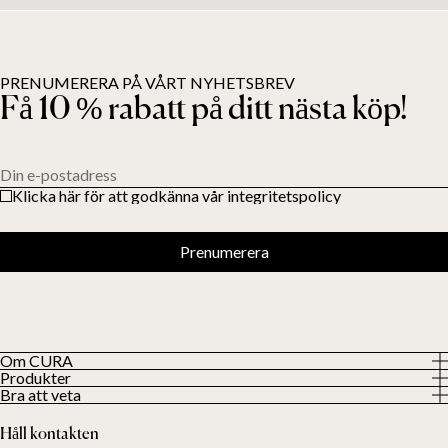
PRENUMERERA PÅ VÅRT NYHETSBREV
Få 10 % rabatt på ditt nästa köp!
Din e-postadress
Klicka här för att godkänna vår integritetspolicy
Prenumerera
Om CURA
Produkter
Vår historia
Bra att veta
Visa alla produkter
Våra kunder
Integritetspolicy
Tyngdtäcken
Håll kontakten
Villkor