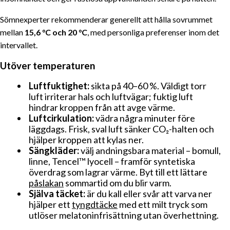
Sömnexperter rekommenderar generellt att hålla sovrummet
INNEHÅLLSFÖRTECKNING
mellan
15,6 °C och 20 °C
, med personliga preferenser inom det
intervallet.
Blått ljus och din biologiska klocka
Det som faktiskt hjälper
Utöver temperaturen
Alkohol: varför "nattdrinken" slår bakut
Luftfuktighet:
sikta på 40–60 %. Väldigt torr
Praktiska grundregler
luft irriterar hals och luftvägar; fuktig luft
Ditt sovrumsklimat
hindrar kroppen från att avge värme.
Luftcirkulation:
vädra några minuter före
Utöver temperaturen
läggdags. Frisk, sval luft sänker CO₂-halten och
Sätt ihop det: en 60-minuters nedvarvning
hjälper kroppen att kylas ner.
Sängkläder:
välj andningsbara material – bomull,
linne, Tencel™ lyocell – framför syntetiska
överdrag som lagrar värme. Byt till ett lättare
påslakan
sommartid om du blir varm.
Själva täcket:
är du kall eller svår att varva ner
hjälper ett
tyngdtäcke
med ett milt tryck som
utlöser melatoninfrisättning utan överhettning.