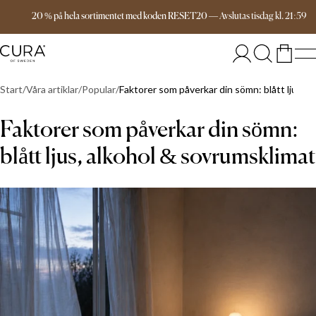
Fri frakt över 999 kr
20 % på hela sortimentet med koden RESET20
—
Avslutas
tisdag
kl.
21:59
Start
Våra artiklar
Popular
Faktorer som påverkar din sömn: blått ljus, a
Faktorer som påverkar din sömn:
blått ljus, alkohol & sovrumsklimat