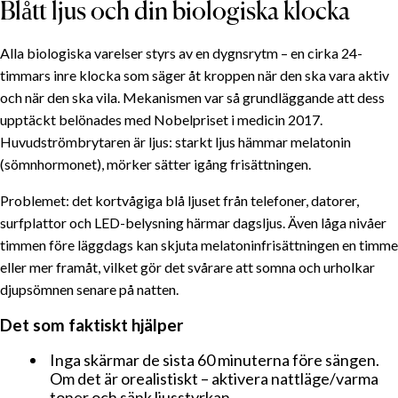
Blått ljus och din biologiska klocka
Alla biologiska varelser styrs av en dygnsrytm – en cirka 24-
timmars inre klocka som säger åt kroppen när den ska vara aktiv
och när den ska vila. Mekanismen var så grundläggande att dess
upptäckt belönades med Nobelpriset i medicin 2017.
Huvudströmbrytaren är ljus: starkt ljus hämmar melatonin
(sömnhormonet), mörker sätter igång frisättningen.
Problemet: det kortvågiga blå ljuset från telefoner, datorer,
surfplattor och LED-belysning härmar dagsljus. Även låga nivåer
timmen före läggdags kan skjuta melatoninfrisättningen en timme
eller mer framåt, vilket gör det svårare att somna och urholkar
djupsömnen senare på natten.
Det som faktiskt hjälper
Inga skärmar de sista 60 minuterna före sängen.
Om det är orealistiskt – aktivera nattläge/varma
toner och sänk ljusstyrkan.