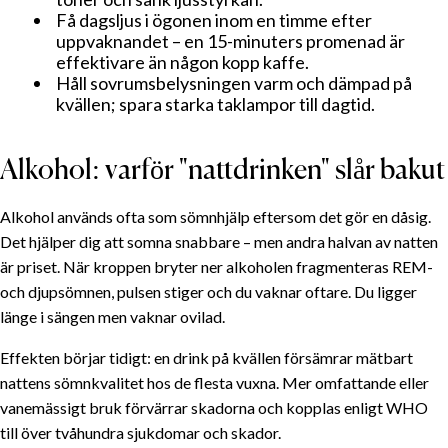
Få dagsljus i ögonen inom en timme efter
uppvaknandet – en 15-minuters promenad är
effektivare än någon kopp kaffe.
Håll sovrumsbelysningen varm och dämpad på
kvällen; spara starka taklampor till dagtid.
Alkohol: varför "nattdrinken" slår bakut
Alkohol används ofta som sömnhjälp eftersom det gör en dåsig.
Det hjälper dig att somna snabbare – men andra halvan av natten
är priset. När kroppen bryter ner alkoholen fragmenteras REM-
och djupsömnen, pulsen stiger och du vaknar oftare. Du ligger
länge i sängen men vaknar ovilad.
Effekten börjar tidigt: en drink på kvällen försämrar mätbart
nattens sömnkvalitet hos de flesta vuxna. Mer omfattande eller
vanemässigt bruk förvärrar skadorna och kopplas enligt WHO
till över tvåhundra sjukdomar och skador.