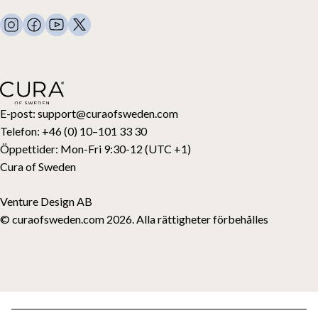
Tyngdfiltar
FAQ
Sängkläder
Kontakta oss
Kuddar
Support och retur
Duntäcken
Ångra ditt köp
Barn
Bäddmadrasser
Presentkort
E-post:
support@curaofsweden.com
Telefon:
+46 (0) 10–101 33 30
Öppettider:
Mon-Fri 9:30-12 (UTC +1)
Cura of Sweden
Venture Design AB
© curaofsweden.com 2026. Alla rättigheter förbehålles