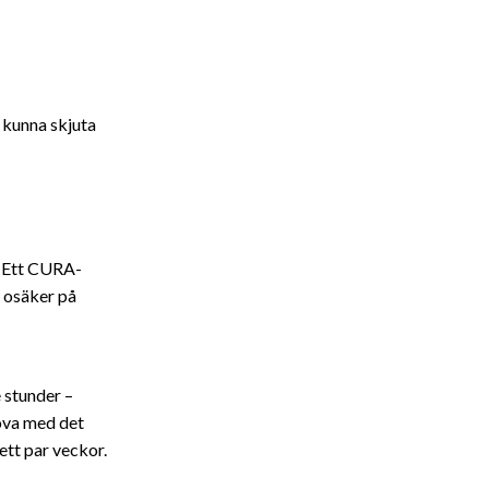
 kunna skjuta
. Ett CURA-
u osäker på
e stunder –
sova med det
 ett par veckor.