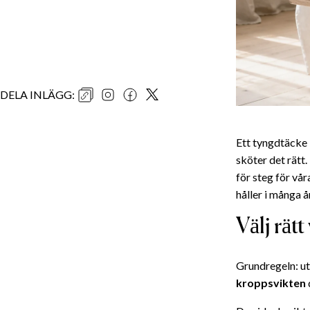
DELA INLÄGG
:
Ett tyngdtäcke 
sköter det rätt.
för steg för vår
håller i många år
Välj rätt
Grundregeln: ut
kroppsvikten