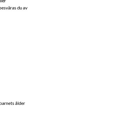
ller
 besväras du av
barnets ålder