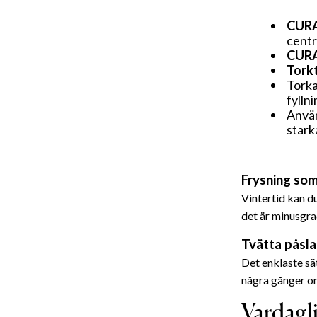
CURA 
centr
CURA 
Torkt
Torka
fylln
Använ
stark
Frysning som 
Vintertid kan d
det är minusgrad
Tvätta påsla
Det enklaste sät
några gånger om
Vardagl