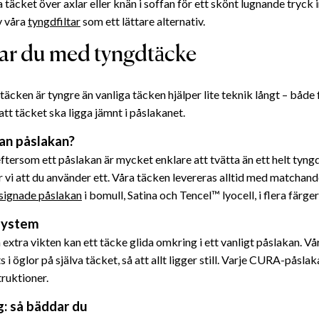
täcket över axlar eller knän i soffan för ett skönt lugnande tryck 
av våra
tyngdfiltar
som ett lättare alternativ.
ar du med tyngdtäcke
äcken är tyngre än vanliga täcken hjälper lite teknik långt – både 
att täcket ska ligga jämnt i påslakanet.
an påslakan?
tersom ett påslakan är mycket enklare att tvätta än ett helt tyn
i att du använder ett. Våra täcken levereras alltid med matchand
signade påslakan
i bomull, Satina och Tencel™ lyocell, i flera färger
system
extra vikten kan ett täcke glida omkring i ett vanligt påslakan. Vå
 i öglor på själva täcket, så att allt ligger still. Varje CURA-påsla
truktioner.
g: så bäddar du