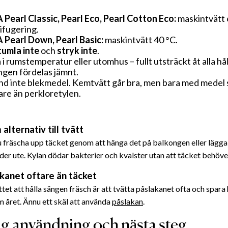
Pearl Classic, Pearl Eco, Pearl Cotton Eco:
maskintvätt 6
ifugering.
Pearl Down, Pearl Basic:
maskintvätt 40 °C.
umla inte
och
stryk inte
.
 i rumstemperatur eller utomhus – fullt utsträckt åt alla håll
ingen fördelas jämnt.
d inte blekmedel. Kemtvätt går bra, men bara med medel 
are än perkloretylen.
alternativ till tvätt
u fräscha upp täcket genom att hänga det på balkongen eller lägga 
er ute. Kylan dödar bakterier och kvalster utan att täcket behöver 
kanet oftare än täcket
tet att hålla sängen fräsch är att tvätta påslakanet ofta och spara h
 året. Ännu ett skäl att använda
påslakan
.
ig användning och nästa steg