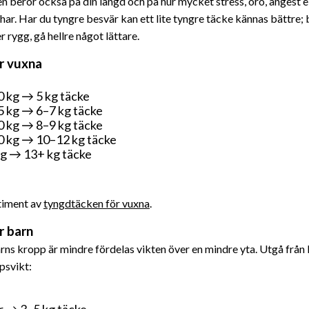
en beror också på din längd och på hur mycket stress, oro, ångest e
ar. Har du tyngre besvär kan ett lite tyngre täcke kännas bättre;
er rygg, gå hellre något lättare.
r vuxna
 kg → 5 kg täcke
 kg → 6–7 kg täcke
 kg → 8–9 kg täcke
 kg → 10–12 kg täcke
g → 13+ kg täcke
rtiment av
tyngdtäcken för vuxna
.
r barn
rns kropp är mindre fördelas vikten över en mindre yta. Utgå från 
psvikt:
r → 3–5 kg täcke