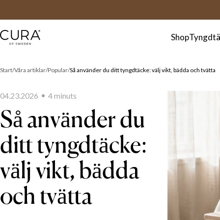
FAQ
Kontakt
Shop
Tyngdtä
Start
Våra artiklar
Popular
Så använder du ditt tyngdtäcke: välj vikt, bädda och tvätta
04.23.2026
4
minut
s
Så använder du
ditt tyngdtäcke:
välj vikt, bädda
och tvätta