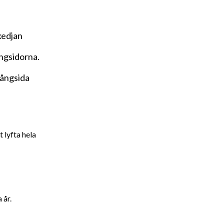
kedjan
ångsidorna.
 långsida
t lyfta hela
 år.