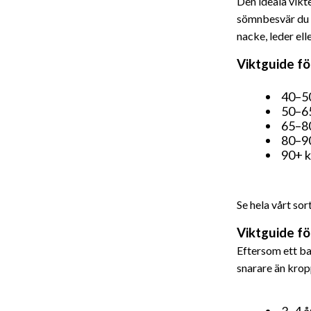
Den ideala vikt
sömnbesvär du h
nacke, leder ell
Viktguide fö
40–50
50–65
65–80
80–90
90+ k
Se hela vårt so
Viktguide fö
Eftersom ett ba
snarare än krop
3–4 å