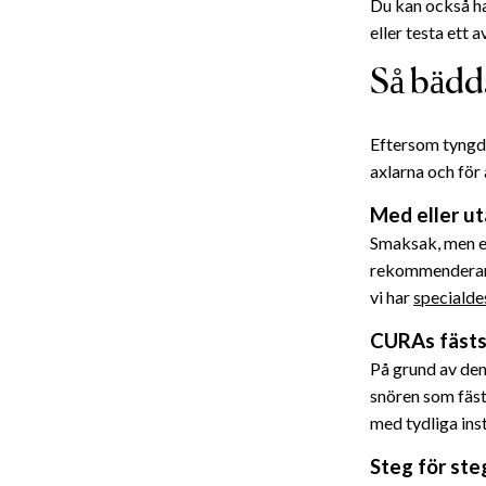
Du kan också ha 
eller testa ett 
Så bädd
Eftersom tyngdt
axlarna och för 
Med eller ut
Smaksak, men ef
rekommenderar v
vi har
specialde
CURAs fäst
På grund av den 
snören som fästs
med tydliga ins
Steg för ste