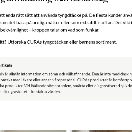
ett enda rätt sätt att använda tyngdtäcke på. De flesta kunder anvä
fram det bara på oroliga nätter eller som extrafilt i soffan. Det vikt
 bekvämlighet – kroppen talar om vad som funkar.
ditt? Utforska
CURAs tyngdtäcken
eller
barnens sortiment
.
rtikeln
eln är allmän information om sömn och välbefinnande. Den är inte medicinsk r
 kontakt med läkare eller annan vårdpersonal. CURAs produkter är komfortpro
ka produkter. Vid ihållande sömnproblem, smärta eller diagnostiserad sjukdo
n eller graviditet – kontakta vården.