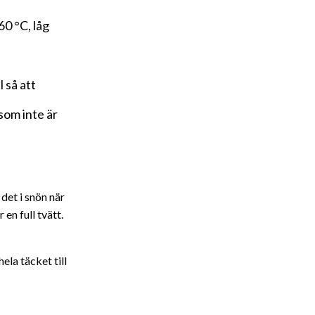
0 °C, låg
 så att
som inte är
det i snön när
en full tvätt.
ela täcket till