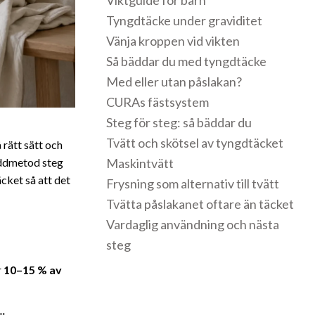
Viktguide för barn
Tyngdtäcke under graviditet
Vänja kroppen vid vikten
Så bäddar du med tyngdtäcke
Med eller utan påslakan?
CURAs fästsystem
Steg för steg: så bäddar du
Tvätt och skötsel av tyngdtäcket
 rätt sätt och
bäddmetod steg
Maskintvätt
cket så att det
Frysning som alternativ till tvätt
Tvätta påslakanet oftare än täcket
Vardaglig användning och nästa
steg
r
10–15 % av