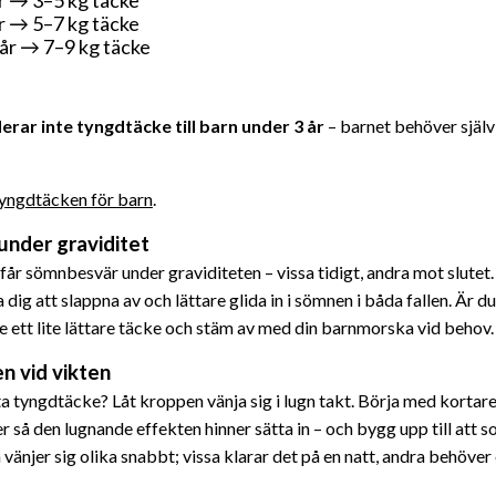
r → 5–7 kg täcke
år → 7–9 kg täcke
ar inte tyngdtäcke till barn under 3 år
– barnet behöver själv
yngdtäcken för barn
.
under graviditet
år sömnbesvär under graviditeten – vissa tidigt, andra mot slutet
 dig att slappna av och lättare glida in i sömnen i båda fallen. Är d
lre ett lite lättare täcke och stäm av med din barnmorska vid behov.
n vid vikten
ta tyngdtäcke? Låt kroppen vänja sig i lugn takt. Börja med kortar
r så den lugnande effekten hinner sätta in – och bygg upp till att 
a vänjer sig olika snabbt; vissa klarar det på en natt, andra behöver