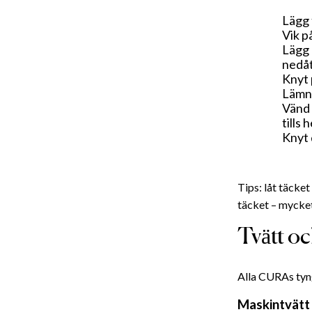
Lägg 
Vik p
Lägg 
nedåt
Knyt 
Lämna
Vänd 
tills 
Knyt 
Tips: låt täcket 
täcket – mycke
Tvätt oc
Alla CURAs tyng
Maskintvätt