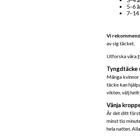
5–6 å
7–14 
Vi rekommender
av sig täcket.
Utforska våra
t
Tyngdtäcke 
Många kvinnor f
täcke kan hjälpa
vikten, välj hel
Vänja kroppe
Är det ditt förs
minst tio minute
hela natten. All