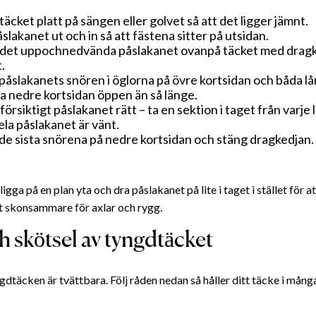
täcket platt på sängen eller golvet så att det ligger jämnt.
åslakanet ut och in så att fästena sitter på utsidan.
det uppochnedvända påslakanet ovanpå täcket med drag
.
påslakanets snören i öglorna på övre kortsidan och båda l
 nedre kortsidan öppen än så länge.
försiktigt påslakanet rätt – ta en sektion i taget från varje
hela påslakanet är vänt.
de sista snörena på nedre kortsidan och stäng dragkedjan.
ligga på en plan yta och dra påslakanet på lite i taget i stället för at
t skonsammare för axlar och rygg.
h skötsel av tyngdtäcket
dtäcken är tvättbara. Följ råden nedan så håller ditt täcke i många