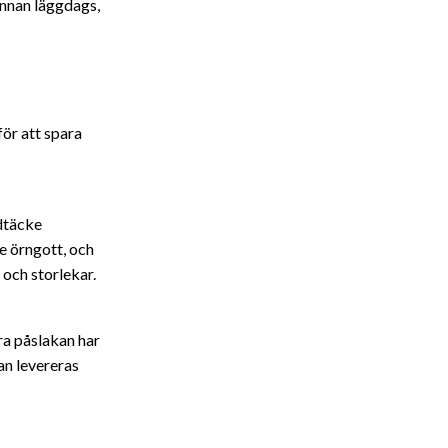
innan läggdags,
för att spara
gdtäcke
e örngott, och
 och storlekar.
ra påslakan har
kan levereras