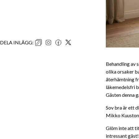
DELA INLÄGG
:
Behandling av 
olika orsaker b
återhämtning fr
läkemedelsfri b
Gästen denna gå
Sov bra är ett
Mikko Kuustonen
Glöm inte att ti
intressant gäst!