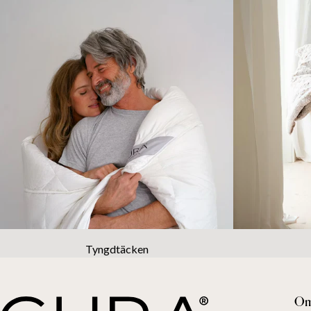
Tyngdtäcken
Om