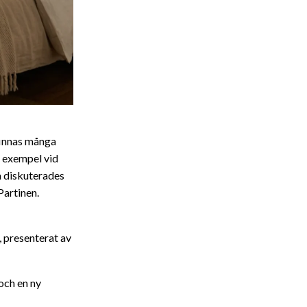
finnas många
l exempel vid
a diskuterades
Partinen.
 presenterat av
och en ny