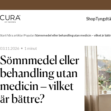
FAQ
Kontakt
Shop
Tyngdtä
Start
Våra artiklar
Popular
Sömnmedel eller behandling utan medicin – vilket är bätt
03.11.2026
1
minut
Sömnmedel eller
behandling utan
medicin – vilket
är bättre?