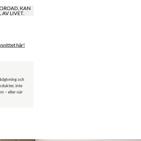
 OROAD, KAN
AV LIVET.
vsnittet här!
ådgivning och
dukter, inte
m – eller när