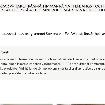
RRAR PÅ TAKET PÅ SMÅ TIMMAR PÅ NATTEN, ANGST OCH
ÅRT ATT FÖRSTÅ ATT SÖMNPROBLEM ÄR EN NATURLIG DEL 
rsta avsnittet av programmet Sov bra var Eva Wahlström.
Se hela a
rtikeln
eln är allmän information om sömn och välbefinnande. Den är inte medicinsk r
 kontakt med läkare eller annan vårdpersonal. CURAs produkter är komfortpro
ka produkter. Vid ihållande sömnproblem, smärta eller diagnostiserad sjukdo
n eller graviditet – kontakta vården.