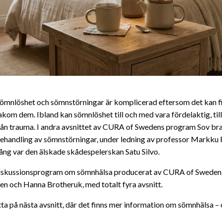
sömnlöshet och sömnstörningar är komplicerad eftersom det kan 
akom dem. Ibland kan sömnlöshet till och med vara fördelaktig, til
ån trauma. I andra avsnittet av CURA of Swedens program Sov br
ehandling av sömnstörningar, under ledning av professor Markku 
ng var den älskade skådespelerskan Satu Silvo.
 diskussionsprogram om sömnhälsa producerat av CURA of Sweden,
 och Hanna Brotheruk, med totalt fyra avsnitt.
tta på nästa avsnitt, där det finns mer information om sömnhälsa – 