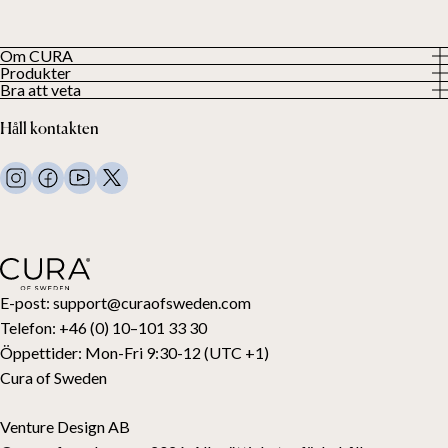
Om CURA
Produkter
Vår historia
Bra att veta
Visa alla produkter
Våra kunder
Integritetspolicy
Tyngdtäcken
Håll kontakten
Villkor
Tyngdfiltar
FAQ
Sängkläder
Kontakta oss
Kuddar
Support och retur
Duntäcken
Ångra ditt köp
Barn
Bäddmadrasser
Presentkort
E-post:
support@curaofsweden.com
Telefon:
+46 (0) 10–101 33 30
Öppettider:
Mon-Fri 9:30-12 (UTC +1)
Cura of Sweden
Venture Design AB