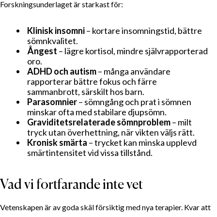
Forskningsunderlaget är starkast för:
Klinisk insomni
– kortare insomningstid, bättre
sömnkvalitet.
Ångest
– lägre kortisol, mindre självrapporterad
oro.
INNEHÅLLSFÖRTECKNING
ADHD och autism
– många användare
rapporterar bättre fokus och färre
Vad är ett tyngdtäcke?
sammanbrott, särskilt hos barn.
Parasomnier
– sömngång och prat i sömnen
Så fungerar tyngdtäcken: hormonhistorien
minskar ofta med stabilare djupsömn.
Uppsala-studien om melatonin (friska vuxna)
Graviditets­relaterade sömnproblem
– milt
Kina-studien om insomni (kliniska patienter)
tryck utan överhettning, när vikten väljs rätt.
Kronisk smärta
– trycket kan minska upplevd
Vilka tillstånd kan ett tyngdtäcke hjälpa mot?
smärt­intensitet vid vissa tillstånd.
Vad vi fortfarande inte vet
Så väljer du
Vad vi fortfarande inte vet
Är det värt det?
Vetenskapen är av goda skäl försiktig med nya terapier. Kvar att