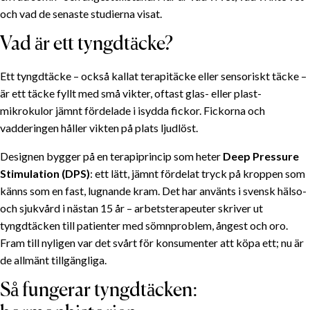
och vad de senaste studierna visat.
Vad är ett tyngdtäcke?
Ett tyngdtäcke – också kallat terapitäcke eller sensoriskt täcke –
är ett täcke fyllt med små vikter, oftast glas- eller plast­
mikrokulor jämnt fördelade i isydda fickor. Fickorna och
vadderingen håller vikten på plats ljudlöst.
Designen bygger på en terapiprincip som heter
Deep Pressure
Stimulation (DPS)
: ett lätt, jämnt fördelat tryck på kroppen som
känns som en fast, lugnande kram. Det har använts i svensk hälso-
och sjukvård i nästan 15 år – arbetsterapeuter skriver ut
tyngdtäcken till patienter med sömnproblem, ångest och oro.
Fram till nyligen var det svårt för konsumenter att köpa ett; nu är
de allmänt tillgängliga.
Så fungerar tyngdtäcken: