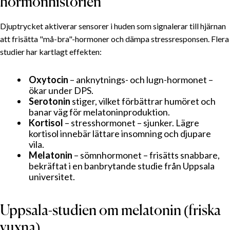
hormonhistorien
Djuptrycket aktiverar sensorer i huden som signalerar till hjärnan
att frisätta "må-bra"-hormoner och dämpa stress­responsen. Flera
studier har kartlagt effekten:
Oxytocin
– anknytnings- och lugn-hormonet –
ökar under DPS.
Serotonin
stiger, vilket förbättrar humöret och
banar väg för melatonin­produktion.
Kortisol
– stresshormonet – sjunker. Lägre
kortisol innebär lättare insomning och djupare
vila.
Melatonin
– sömnhormonet – frisätts snabbare,
bekräftat i en banbrytande studie från Uppsala
universitet.
Uppsala-studien om melatonin (friska
vuxna)