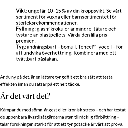
Vikt:
ungefär 10–15 % av din kroppsvikt. Se vårt
sortiment för vuxna
eller
barnsortimentet
för
storleks­rekommendationer.
Fyllning:
glas­mikrokulor är mindre, tätare och
tystare än plast­pellets. Värda den lilla pris­
premien.
Tyg:
andningsbart – bomull, Tencel™ lyocell – för
att undvika överhettning. Kombinera med ett
tvättbart påslakan.
Är du ny på det, är en lättare
tyngdfilt
ett bra sätt att testa
effekten innan du satsar på ett helt täcke.
Är det värt det?
Kämpar du med sömn, ångest eller kronisk stress – och har testat
de uppenbara livsstils­åtgärderna utan tillräcklig förbättring –
talar forskningen starkt för att ett tyngdtäcke är värt att pröva.