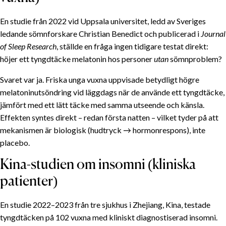
En studie från 2022 vid Uppsala universitet, ledd av Sveriges
ledande sömnforskare Christian Benedict och publicerad i
Journal
of Sleep Research
, ställde en fråga ingen tidigare testat direkt:
höjer ett tyngdtäcke melatonin hos personer
utan
sömnproblem?
Svaret var ja. Friska unga vuxna uppvisade betydligt högre
melatonin­utsöndring vid läggdags när de använde ett tyngdtäcke,
jämfört med ett lätt täcke med samma utseende och känsla.
Effekten syntes direkt – redan första natten – vilket tyder på att
mekanismen är biologisk (hudtryck → hormonrespons), inte
placebo.
Kina-studien om insomni (kliniska
patienter)
En studie 2022–2023 från tre sjukhus i Zhejiang, Kina, testade
tyngdtäcken på 102 vuxna med kliniskt diagnostiserad insomni.