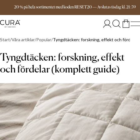
Fri frakt över 999 kr
20 % på hela sortimentet med koden RESET20
—
Avslutas
tisdag
kl.
21:59
Start
Våra artiklar
Popular
Tyngdtäcken: forskning, effekt och fördelar 
Tyngdtäcken: forskning, effekt
och fördelar (komplett guide)