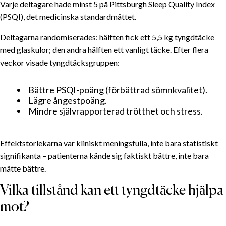
Varje deltagare hade minst 5 på Pittsburgh Sleep Quality Index
(PSQI), det medicinska standardmåttet.
Deltagarna randomiserades: hälften fick ett 5,5 kg tyngdtäcke
med glas­kulor; den andra hälften ett vanligt täcke. Efter flera
veckor visade tyngd­täcks­gruppen:
Bättre PSQI-poäng (förbättrad sömnkvalitet).
Lägre ångestpoäng.
Mindre självrapporterad trötthet och stress.
Effekt­storlekarna var kliniskt meningsfulla, inte bara statistiskt
signifikanta – patienterna kände sig faktiskt bättre, inte bara
mätte bättre.
Vilka tillstånd kan ett tyngdtäcke hjälpa
mot?