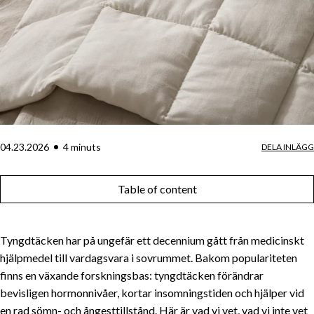
04.23.2026
4
minut
s
DELA INLÄGG
Table of content
Tyngdtäcken har på ungefär ett decennium gått från medicinskt
hjälpmedel till vardagsvara i sovrummet. Bakom populariteten
finns en växande forskningsbas: tyngdtäcken förändrar
bevisligen hormon­nivåer, kortar insomnings­tiden och hjälper vid
en rad sömn- och ångest­tillstånd. Här är vad vi vet, vad vi inte vet