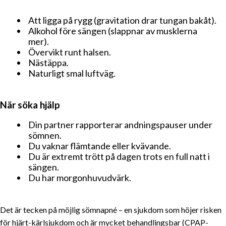
Att ligga på rygg (gravitation drar tungan bakåt).
Alkohol före sängen (slappnar av musklerna
mer).
Övervikt runt halsen.
Nästäppa.
Naturligt smal luftväg.
När söka hjälp
Din partner rapporterar andningspauser under
sömnen.
Du vaknar flämtande eller kvävande.
Du är extremt trött på dagen trots en full natt i
sängen.
INNEHÅLLSFÖRTECKNING
Du har morgon­huvudvärk.
Insomni: paraplyet
Det är tecken på möjlig sömnapné – en sjukdom som höjer risken
Vanliga orsaker
för hjärt-kärlsjukdom och är mycket behandlingsbar (CPAP-