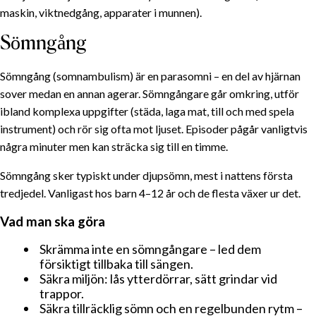
Det som hjälper
maskin, viktnedgång, apparater i munnen).
Sömnlöshet under klimakteriet
Sömngång
Varför det händer
Det som hjälper
Sömngång (somnambulism) är en parasomni – en del av hjärnan
Varför kvinnor drabbas oftare
sover medan en annan agerar. Sömngångare går omkring, utför
Snarkning: varför vi snarkar och när man ska oroa sig
ibland komplexa uppgifter (städa, laga mat, till och med spela
Varför vi snarkar
instrument) och rör sig ofta mot ljuset. Episoder pågår vanligtvis
några minuter men kan sträcka sig till en timme.
När söka hjälp
Sömngång
Sömngång sker typiskt under djupsömn, mest i nattens första
Vad man ska göra
tredjedel. Vanligast hos barn 4–12 år och de flesta växer ur det.
Prata i sömnen
Vad man ska göra
Mardrömmar och nattskräck
Skrämma inte en sömngångare – led dem
Det som hjälper
försiktigt tillbaka till sängen.
När söka professionell hjälp
Säkra miljön: lås ytterdörrar, sätt grindar vid
trappor.
Säkra tillräcklig sömn och en regelbunden rytm –