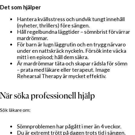
Det som hjälper
Hantera kvällsstress och undvik tungt innehåll
(nyheter, thrillers) före sängen.
Håll regelbundna läggtider – sömnbrist förvärrar
mardrömmar.
För barn är lugn läggrutin och en trygg närvaro
under en nattskräck nyckeln. Försök inte väcka
mitt i en episod; håll dem säkra.
Är mardrömmar täta och skapar rädsla för sömn
– prata med läkare eller terapeut. Image
Rehearsal Therapy är mycket effektiv.
När söka professionell hjälp
Sök läkare om:
Sömnproblemen har pågått i mer än 4 veckor.
Du är extremt trött på dagen trots tid i sängen.