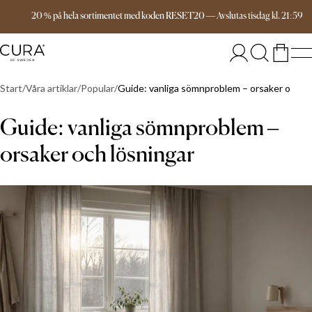
Fri frakt över 999 kr
20 % på hela sortimentet med koden RESET20
—
Avslutas
tisdag
kl.
21:59
Start
Våra artiklar
Popular
Guide: vanliga sömnproblem – orsaker och lö
Guide: vanliga sömnproblem –
orsaker och lösningar