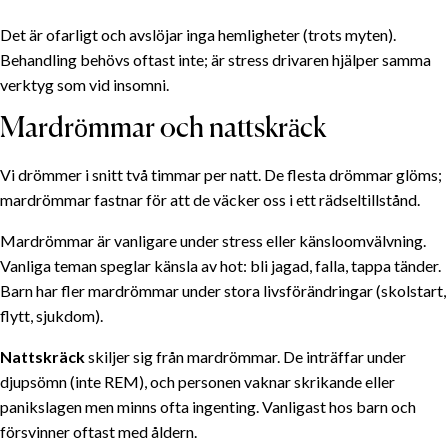
Det är ofarligt och avslöjar inga hemligheter (trots myten).
Behandling behövs oftast inte; är stress drivaren hjälper samma
verktyg som vid insomni.
Mardrömmar och nattskräck
Vi drömmer i snitt två timmar per natt. De flesta drömmar glöms;
mardrömmar fastnar för att de väcker oss i ett rädsel­tillstånd.
Mardrömmar är vanligare under stress eller känslo­omvälvning.
Vanliga teman speglar känsla av hot: bli jagad, falla, tappa tänder.
Barn har fler mardrömmar under stora livsförändringar (skolstart,
flytt, sjukdom).
Nattskräck
skiljer sig från mardrömmar. De inträffar under
djupsömn (inte REM), och personen vaknar skrikande eller
panikslagen men minns ofta ingenting. Vanligast hos barn och
försvinner oftast med åldern.