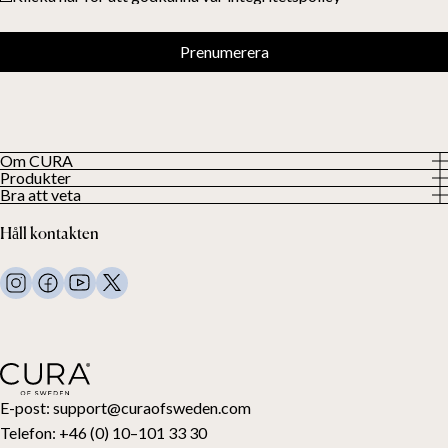
Prenumerera
Om CURA
Produkter
Vår historia
Bra att veta
Visa alla produkter
Våra kunder
Integritetspolicy
Tyngdtäcken
Håll kontakten
Villkor
Tyngdfiltar
FAQ
Sängkläder
Kontakta oss
Kuddar
Support och retur
Duntäcken
Ångra ditt köp
Barn
Bäddmadrasser
Presentkort
E-post:
support@curaofsweden.com
Telefon:
+46 (0) 10–101 33 30