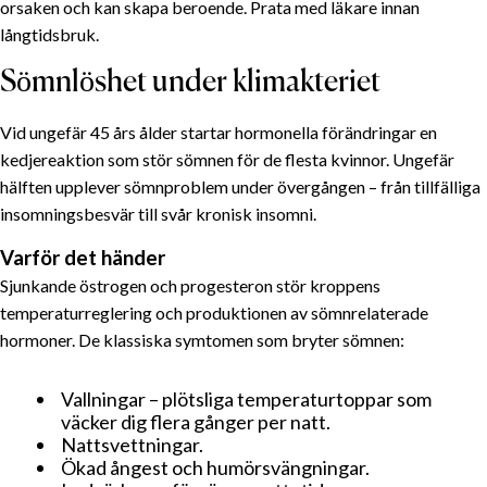
orsaken och kan skapa beroende. Prata med läkare innan
långtidsbruk.
Sömnlöshet under klimakteriet
Vid ungefär 45 års ålder startar hormonella förändringar en
kedje­reaktion som stör sömnen för de flesta kvinnor. Ungefär
hälften upplever sömnproblem under övergången – från tillfälliga
insomnings­besvär till svår kronisk insomni.
Varför det händer
Sjunkande östrogen och progesteron stör kroppens
temperaturreglering och produktionen av sömnrelaterade
hormoner. De klassiska symtomen som bryter sömnen:
Vallningar – plötsliga temperatur­toppar som
väcker dig flera gånger per natt.
Nattsvettningar.
Ökad ångest och humörsvängningar.