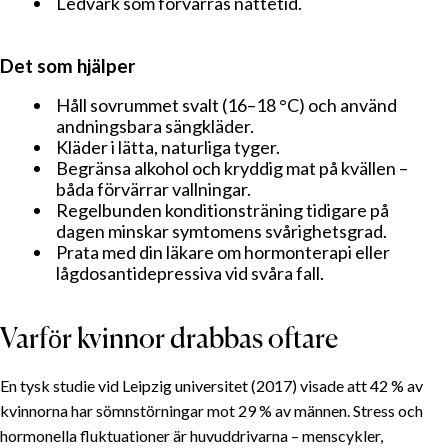
Ledvärk som förvärras nattetid.
Det som hjälper
Håll sovrummet svalt (16–18 °C) och använd
andningsbara sängkläder.
Kläder i lätta, naturliga tyger.
Begränsa alkohol och kryddig mat på kvällen –
båda förvärrar vallningar.
Regelbunden konditionsträning tidigare på
dagen minskar symtomens svårighetsgrad.
Prata med din läkare om hormonterapi eller
lågdos­antidepressiva vid svåra fall.
Varför kvinnor drabbas oftare
En tysk studie vid Leipzig universitet (2017) visade att 42 % av
kvinnorna har sömnstörningar mot 29 % av männen. Stress och
hormonella fluktuationer är huvud­drivarna – menscykler,