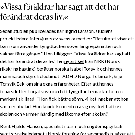
»Vissa föräldrar har sagt att det har
förändrat deras liv.«
Sedan studien publicerades har Ingrid Larsson, studiens
projektledare,
intervjuats
av svenska medier: "Resultatet visar att
barn som använder tyngdtäcken sover längre på natten och
vaknar färre gånger." Hon tillägger: "Vissa föräldrar har sagt att
det har förändrat deras liv." I en
ny artikel
från NRK (Norsk
rikskringkasting) berättar norska Isabel Torsvik och hennes
mamma och styrelseledamot i ADHD Norge Telemark, Silje
Torsvik Eek, om sina egna erfarenheter. Efter att hennes
INNEHÅLLSFÖRTECKNING
tonårsdotter börjat sova med ett tyngdtäcke märkte hon en
markant skillnad: "Hon fick bättre sömn, vilket innebar att hon
»Vissa föräldrar har sagt att det har förändrat deras
var mer utvilad. Hon kunde koncentrera sig mycket bättre i
liv.«
skolan och var mer ihärdig med läxorna efter skolan."
Tyngdtäcken ökar melatoninnivåerna
Berit Hjelde Hansen, specialist i barn- och ungdomspsykiatri
samt styrelseledamot i Norsk forening for søvnmedisin, säger att