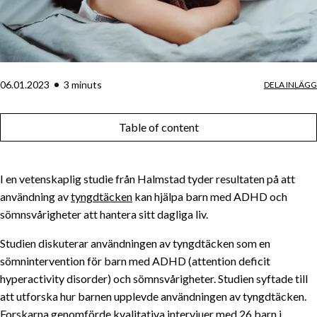
06.01.2023
3
minut
s
DELA INLÄGG
Table of content
I en vetenskaplig studie från Halmstad tyder resultaten på att
användning av
tyngdtäcken
kan hjälpa barn med ADHD och
sömnsvårigheter att hantera sitt dagliga liv.
Studien diskuterar användningen av tyngdtäcken som en
sömnintervention för barn med ADHD (attention deficit
hyperactivity disorder) och sömnsvårigheter. Studien syftade till
att utforska hur barnen upplevde användningen av tyngdtäcken.
Forskarna genomförde kvalitativa intervjuer med 26 barn i