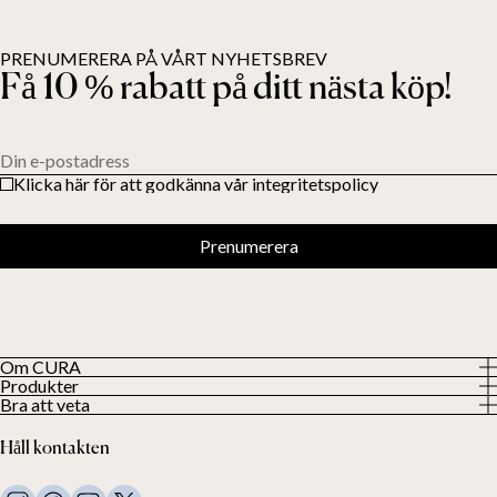
PRENUMERERA PÅ VÅRT NYHETSBREV
Få 10 % rabatt på ditt nästa köp!
Din e-postadress
Klicka här för att godkänna vår integritetspolicy
Prenumerera
Om CURA
Produkter
Vår historia
Bra att veta
Visa alla produkter
Våra kunder
Integritetspolicy
Tyngdtäcken
Håll kontakten
Villkor
Tyngdfiltar
FAQ
Sängkläder