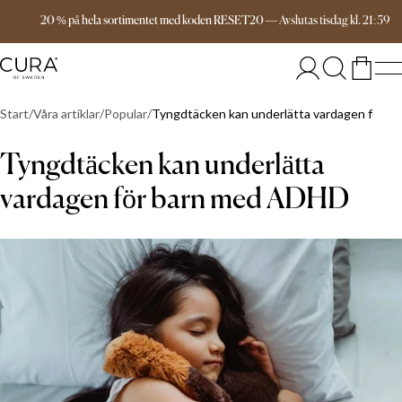
Fri frakt över 999 kr
20 % på hela sortimentet med koden RESET20
—
Avslutas
tisdag
kl.
21:59
Start
Våra artiklar
Popular
Tyngdtäcken kan underlätta vardagen för 
Tyngdtäcken kan underlätta
vardagen för barn med ADHD