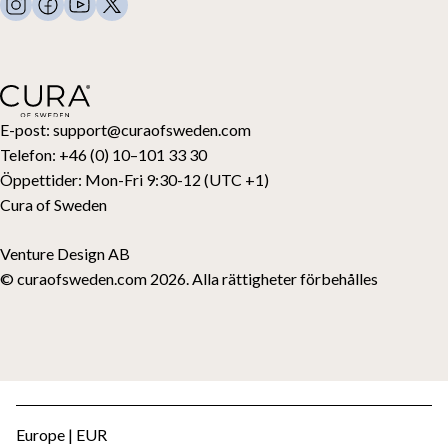
Kontakta oss
Kuddar
Support och retur
Duntäcken
Ångra ditt köp
Barn
Bäddmadrasser
Presentkort
E-post:
support@curaofsweden.com
Telefon:
+46 (0) 10–101 33 30
Öppettider:
Mon-Fri 9:30-12 (UTC +1)
Cura of Sweden
Venture Design AB
© curaofsweden.com 2026. Alla rättigheter förbehålles
Europe | EUR