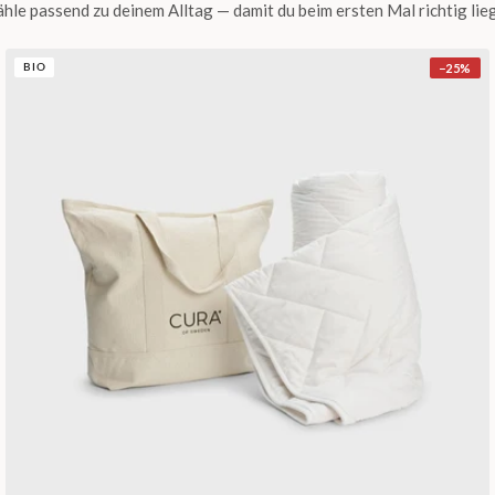
hle passend zu deinem Alltag — damit du beim ersten Mal richtig lieg
−
25
%
BIO