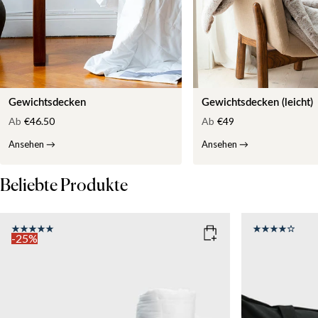
Gewichtsdecken
Gewichtsdecken (leicht)
Ab
€46.50
Ab
€49
Ansehen
→
Ansehen
→
Beliebte Produkte
-25%
COLOR
: WHITE
SIZE
150x210
SIZE
WEIGHT
150x210
135x200