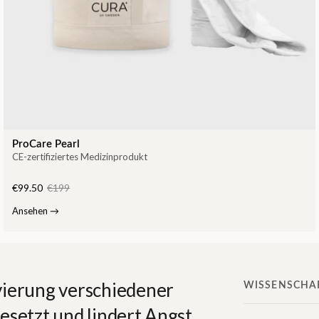
ProCare Pearl
CE-zertifiziertes Medizinprodukt
€99.50
€199
Ansehen
→
vierung verschiedener
WISSENSCHAF
esetzt und lindert Angst,