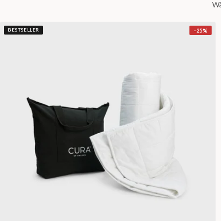
Wä
−
25
%
BESTSELLER