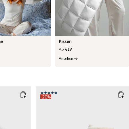
he
Kissen
Ab
€19
Ansehen
→
-20%
COLOR
: WHITE
WEIGHT
7kg