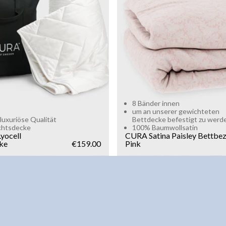
g
10kg
Add to cart
Add to cart
8 Bänder innen
um an unserer gewichteten
luxuriöse Qualität
Bettdecke befestigt zu werd
chtsdecke
100% Baumwollsatin
yocell
CURA Satina Paisley Bettbe
ke
€159.00
Pink