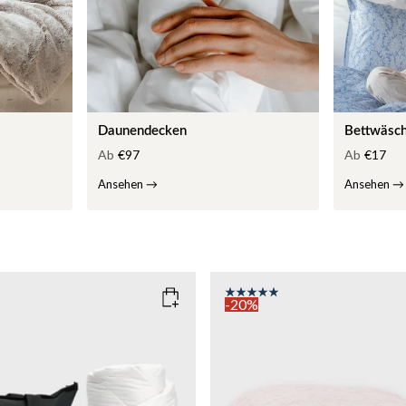
Daunendecken
Bettwäsc
Ab
€97
Ab
€17
Ansehen
→
Ansehen
→
-20%
COLOR
: PINK
135x200
SIZE
150x210
135x200