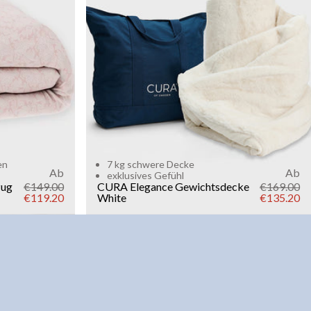
Add to cart
en
7 kg schwere Decke
Ab
Ab
exklusives Gefühl
zug
€149.00
CURA Elegance Gewichtsdecke
€169.00
€119.20
White
€135.20