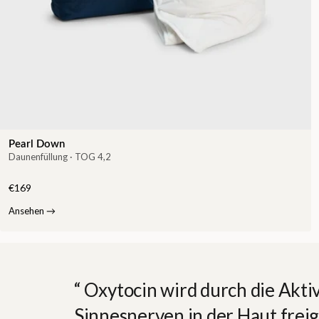
Pearl Down
Daunenfüllung · TOG 4,2
€169
Ansehen
→
Oxytocin wird durch die Akti
Sinnesnerven in der Haut freig