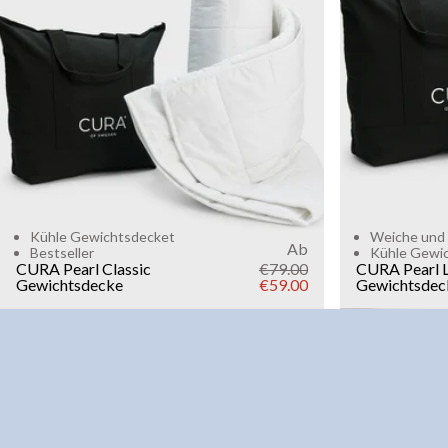
6kg
8k
WEIGHT
3kg
5kg
7kg
9kg
11kg
13kg
15kg
Add to cart
Kühle Gewichtsdecket
Weiche und 
Ab
Bestseller
Kühle Gewi
CURA Pearl Classic
€79.00
CURA Pearl L
Gewichtsdecke
€59.00
Gewichtsdec