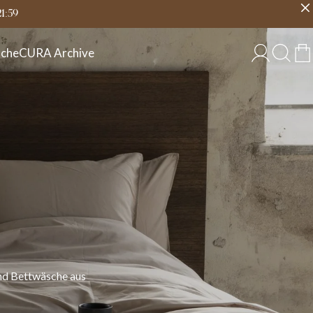
eit
Land wählen
DEUTSCHLAND
21:59
che
CURA Archive
nd Bettwäsche aus