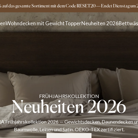
Versandkostenfrei ab 149€
3-5 Tage Lieferz
% auf das gesamte Sortiment mit dem Code RESET20
—
Endet
Dienstag
um
ken
Wohndecken mit Gewicht
Topper
Neuheiten 2026
Bettwäs
FRÜHJAHRSKOLLEKTION
Neuheiten 2026
A Frühjahrskollektion 2026 — Gewichtsdecken, Daunendecken u
Baumwolle, Leinen und Satin. OEKO-TEX zertifiziert.