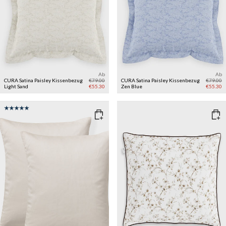
Ab
Ab
CURA Satina Paisley Kissenbezug
€79.00
CURA Satina Paisley Kissenbezug
€79.00
Light Sand
€55.30
Zen Blue
€55.30