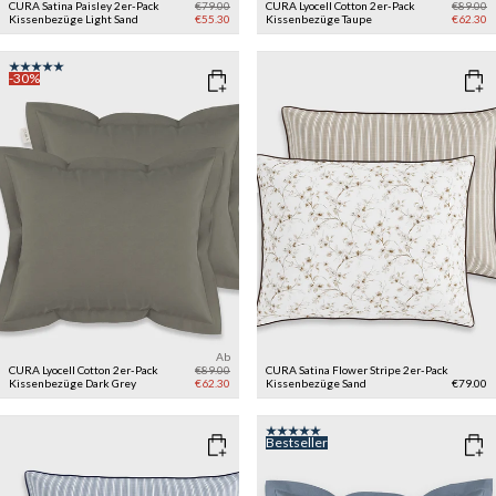
CURA Satina Paisley 2er-Pack
€79.00
CURA Lyocell Cotton 2er-Pack
€89.00
Kissenbezüge
Light Sand
€55.30
Kissenbezüge
Taupe
€62.30
-30%
Ab
CURA Lyocell Cotton 2er-Pack
€89.00
CURA Satina Flower Stripe 2er-Pack
Kissenbezüge
Dark Grey
€62.30
Kissenbezüge
Sand
€79.00
Bestseller