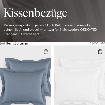
Kissenbezüge
Kissenbezüge, die zu jedem CURA-Bett passen. Baumwolle,
Leinen, Satin und Lyocell — entworfen in Schweden, OEKO-TEX
Standard 100 zertifiziert.
37
produkte
Filter
Sortieren
Standard
Temperatur
A – Z
Z - A
KÜHL
MITTEL
WARM
Ascending price
Descending price
Bestseller
Neueste
Zurücksetzen