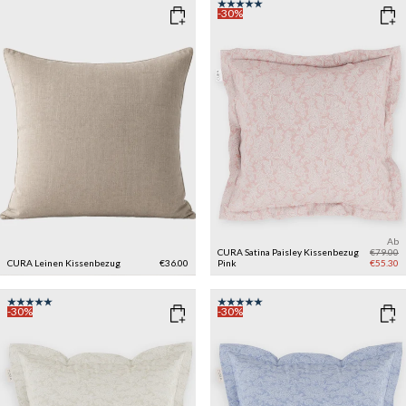
-30%
Ab
CURA Satina Paisley Kissenbezug
€79.00
CURA Leinen Kissenbezug
€36.00
Pink
€55.30
-30%
-30%