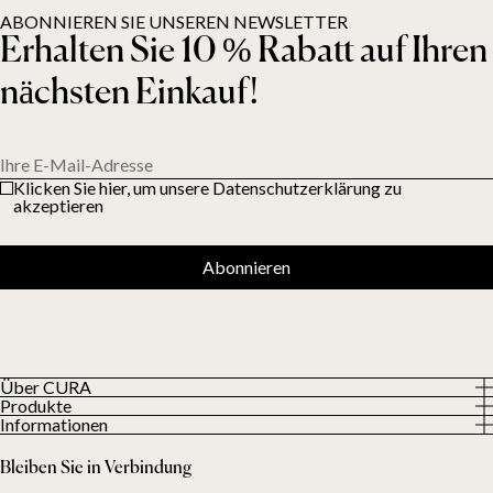
ABONNIEREN SIE UNSEREN NEWSLETTER
Erhalten Sie 10 % Rabatt auf Ihren
nächsten Einkauf!
Ihre E-Mail-Adresse
Klicken Sie hier, um unsere Datenschutzerklärung zu
akzeptieren
Abonnieren
Über CURA
Produkte
Über uns
Informationen
Alle Produkte
Unsere Kunden
Datenschutzerklärung
Gewichtsdecken
Bleiben Sie in Verbindung
Allgemeine Geschäftsbedingungen
Wohndecken