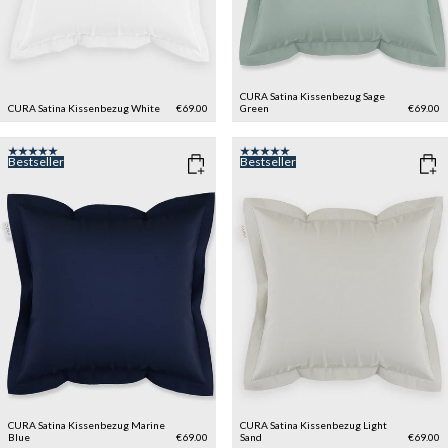
CURA Satina Kissenbezug
Sage
CURA Satina Kissenbezug
White
€69.00
Green
€69.00
Bestseller
Bestseller
CURA Satina Kissenbezug
Marine
CURA Satina Kissenbezug
Light
Blue
€69.00
Sand
€69.00