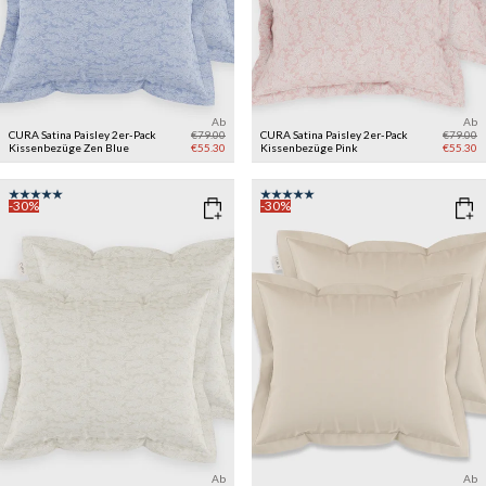
Ab
Ab
CURA Satina Paisley 2er-Pack
€79.00
CURA Satina Paisley 2er-Pack
€79.00
Kissenbezüge
Zen Blue
€55.30
Kissenbezüge
Pink
€55.30
-30%
-30%
Ab
Ab