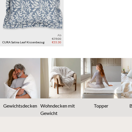
Ab
€79.00
CURA Satina Leaf Kissenbezug
€55.30
Gewichtsdecken
Wohndecken mit
Topper
B
Gewicht