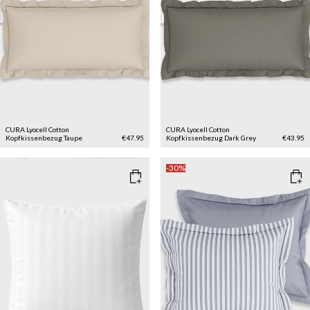
CURA Lyocell Cotton
CURA Lyocell Cotton
Kopfkissenbezug
Taupe
€47.95
Kopfkissenbezug
Dark Grey
€43.95
-30%