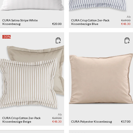
Ab
CURA Satina Stripe White
CURA Crisp Cotton 2er-Pack
€69.00
Kissenbezug
€20.00
Kissenbezüge
Blue
€48.30
-30%
Ab
CURA Crisp Cotton 2er-Pack
€69.00
Kissenbezüge
Beige
€48.30
CURA Polyester Kissenbezug
€17.00