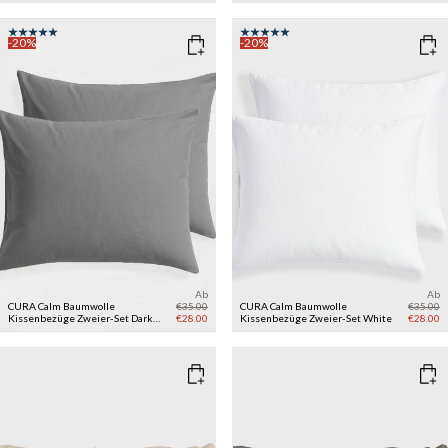
-20%
-20%
Ab
Ab
CURA Calm Baumwolle
€35.00
CURA Calm Baumwolle
€35.00
Kissenbezüge Zweier-Set
Dark
€28.00
Kissenbezüge Zweier-Set
White
€28.00
Grey