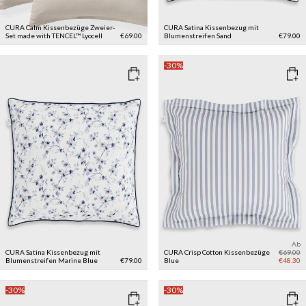
CURA Calm Kissenbezüge Zweier-
CURA Satina Kissenbezug mit
Set made with TENCEL™ Lyocell
€69.00
Blumenstreifen
Sand
€79.00
-30%
Ab
CURA Satina Kissenbezug mit
CURA Crisp Cotton Kissenbezüge
€69.00
Blumenstreifen
Marine Blue
€79.00
Blue
€48.30
-30%
-30%