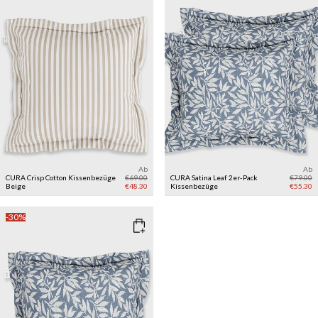
Ab
Ab
CURA Crisp Cotton Kissenbezüge
€69.00
CURA Satina Leaf 2er-Pack
€79.00
Beige
€48.30
Kissenbezüge
€55.30
-30%