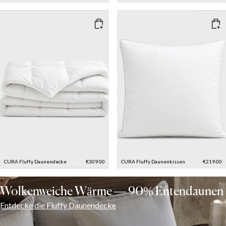
CURA Fluffy Daunendecke
€309.00
CURA Fluffy Daunenkissen
€219.00
Wolkenweiche Wärme — 90% Entendaunen
Entdecke die Fluffy Daunendecke