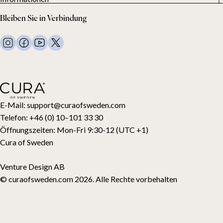
Alle Produkte
Unsere Kunden
Datenschutzerklärung
Gewichtsdecken
Bleiben Sie in Verbindung
Allgemeine Geschäftsbedingungen
Wohndecken
FAQ
Bettwäsche
Kontaktiere uns
Kissen und mehr
Rückgabeanfrage
Daunenbettdecken
Kauf widerrufen
Kinder
Topper
Geschenkkarte
E-Mail:
support@curaofsweden.com
Telefon:
+46 (0) 10–101 33 30
Öffnungszeiten:
Mon-Fri 9:30-12 (UTC +1)
Cura of Sweden
Venture Design AB
© curaofsweden.com 2026. Alle Rechte vorbehalten