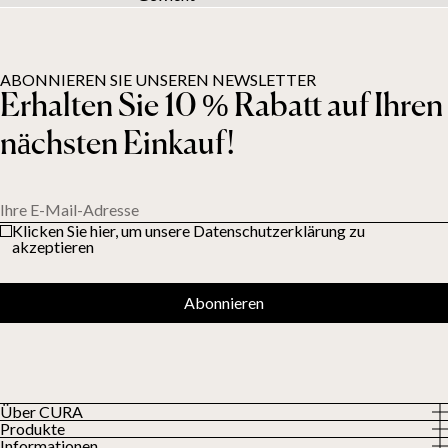
ABONNIEREN SIE UNSEREN NEWSLETTER
Erhalten Sie 10 % Rabatt auf Ihren
nächsten Einkauf!
Ihre E-Mail-Adresse
Klicken Sie hier, um unsere Datenschutzerklärung zu
akzeptieren
Abonnieren
Über CURA
Produkte
Über uns
Informationen