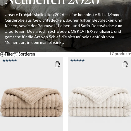
Neuheiten 2026
Unsere Frühjahrskollektion 2026 — eine komplette Schlafzimmer-
Garderobe aus Gewichtsdecken, daunenfüllten Bettdecken und
Kissen, sowie der Baumwoll-, Leinen- und Satin-Bettwäsche zum
Drauflegen. Designed in Schweden, OEKO-TEX-zertifiziert, und
gemacht für die Art von Schlaf, die sich mühelos anfühlt vom
Moment an, in dem man einsinkt.
17
produkte
Filter
Sortieren
Standard
Temperatur
A – Z
Z - A
KÜHL
MITTEL
WARM
Ascending price
Descending price
Bestseller
Neueste
Zurücksetzen