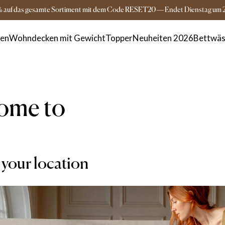
Versandkostenfrei ab 149€
3-5 Tage Lieferz
% auf das gesamte Sortiment mit dem Code RESET20
—
Endet
Dienstag
um
ken
Wohndecken mit Gewicht
Topper
Neuheiten 2026
Bettwäs
ome to
your location