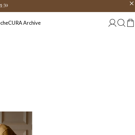
eit
Land wählen
DEUTSCHLAND
21:59
che
CURA Archive