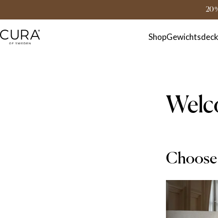
FAQ
Kontakt
20 
Shop
Gewichtsdec
Welc
Choose 