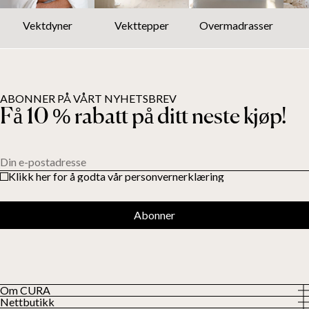
Vektdyner
Vekttepper
Overmadrasser
ABONNER PÅ VÅRT NYHETSBREV
Få 10 % rabatt på ditt neste kjøp!
Din e-postadresse
Klikk her for å godta vår personvernerklæring
Abonner
Om CURA
Nettbutikk
Om oss