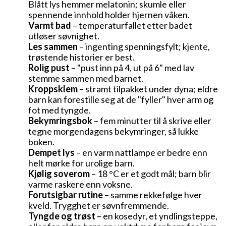
Blått lys hemmer melatonin; skumle eller
spennende innhold holder hjernen våken.
Varmt bad
– temperaturfallet etter badet
utløser søvnighet.
Les sammen
– ingenting spenningsfylt; kjente,
trøstende historier er best.
Rolig pust
– "pust inn på 4, ut på 6" med lav
stemme sammen med barnet.
Kroppsklem
– stramt tilpakket under dyna; eldre
barn kan forestille seg at de "fyller" hver arm og
fot med tyngde.
Bekymringsbok
– fem minutter til å skrive eller
tegne morgendagens bekymringer, så lukke
boken.
Dempet lys
– en varm nattlampe er bedre enn
INNHOLDSFORTEGNELSE
helt mørke for urolige barn.
Kjølig soverom
– 18 °C er et godt mål; barn blir
varme raskere enn voksne.
Hvor mye søvn trenger et barn?
Forutsigbar rutine
– samme rekkefølge hver
Hvorfor ettåringer sover så dårlig
kveld. Trygghet er søvnfremmende.
En søvnrutine som virker
Tyngde og trøst
– en kosedyr, et yndlingsteppe,