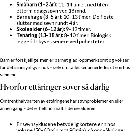
Småbarn (1–2 år):
11–14 timer, ned til én
ettermiddagssøvn ved 18 mnd.
Barnehage (3–5 år):
10–13 timer. De fleste
slutter med søvn rundt 4 år.
Skolealder (6–12 år):
9–12 timer.
Tenåring (13–18 år):
8–10 timer. Biologisk
leggetid skyves senere ved puberteten.
Barn er forskjellige, men er barnet glad, oppmerksomt og vokser,
får det sannsynligvis nok – selv om tallet ser annerledes ut enn hos
vennene.
Hvorfor ettåringer sover så dårlig
Omtrent halvparten av ettåringene har søvnproblemer en eller
annen gang – det er helt normalt. I denne alderen:
Er søvnsyklusene betydelig kortere enn hos
voksne (50–60 min mot 90 min), så oppvåkninger