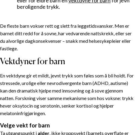
eller for eldre barn en
vektdyne for barn
for jevn
Hjelpe barnet å slappe av om kvelden
beroligende trykk.
Ti beroligende teknikker
Vektdyner for barn
De fleste barn vokser rett og slett fra leggetidsvansker. Men er
Velge vekt for barn
barnet ditt redd for å sovne, har vedvarende nattskrekk, eller ser
Når søke hjelp
du alvorlige dagkonsekvenser – snakk med helsesykepleier eller
Sett det sammen
fastlege.
Vektdyner for barn
En vektdyne gir et mildt, jevnt trykk som føles som å bli holdt. For
stressede, urolige eller nevrodivergente barn (ADHD, autisme)
kan den dramatisk hjelpe med innsovning og å sove gjennom
natten. Forskning viser samme mekanisme som hos voksne: trykk
hever oksytocin og serotonin, senker kortisol og hjelper
melatoninfrigjøringen.
Velge vekt for barn
Ta utgangspunkt i
alder
, ikke kroppsvekt (barnets overflate er