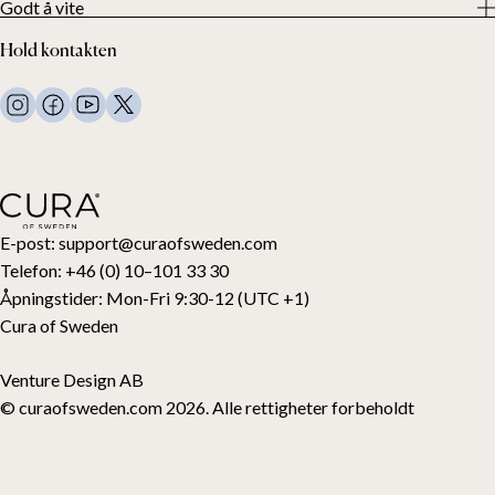
Godt å vite
Alle våre produkter
Våre kunder
Personvern
Vektdyner
Hold kontakten
Vilkår og betingelser
Vekttepper
FAQ
Sengetøy
Kontakt oss
Puter og annet
Kontakt og retur
Dundyner
Angre kjøpet ditt
Barn
Overmadrasser
Gavekort
E-post:
support@curaofsweden.com
Telefon:
+46 (0) 10–101 33 30
Åpningstider:
Mon-Fri 9:30-12 (UTC +1)
Cura of Sweden
Venture Design AB
© curaofsweden.com 2026. Alle rettigheter forbeholdt