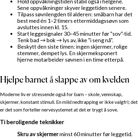
Hold oppvåkningstiden stabil også i helgene.
Sene oppvåkninger skyver leggetiden senere.
Tilpass søvnlengden til alderen: småbarn har det
best med én 1–2 timers ettermiddagssøvn som
avsluttes innen kl. 15.
Start leggesignaler 30–45 minutter før "sov"-tid.
Tenk bad → bok → lys av, ikke "i seng nå".
Beskytt den siste timen: ingen skjermer, rolige
stemmer, dempet lys. En skjermeksponert
hjerne motarbeider søvnen i en time etterpå.
Hjelpe barnet å slappe av om kvelden
Moderne liv er stressende også for barn – skole, vennskap,
skjermer, konstant stimuli. En mild nedtrapping er ikke valgfri; det
er det som forteller nervesystemet at det er trygt å sove.
Ti beroligende teknikker
Skru av skjermer
minst 60 minutter før leggetid.