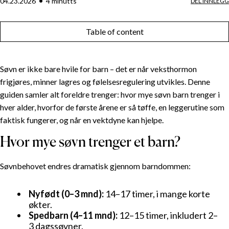
04.23.2026
4
minutt
s
DEL INNLEGG
Table of content
Søvn er ikke bare hvile for barn – det er når veksthormon
frigjøres, minner lagres og følelsesregulering utvikles. Denne
guiden samler alt foreldre trenger: hvor mye søvn barn trenger i
hver alder, hvorfor de første årene er så tøffe, en leggerutine som
faktisk fungerer, og når en vektdyne kan hjelpe.
Hvor mye søvn trenger et barn?
Søvnbehovet endres dramatisk gjennom barndommen:
Nyfødt (0–3 mnd):
14–17 timer, i mange korte
økter.
Spedbarn (4–11 mnd):
12–15 timer, inkludert 2–
3 dagssøvner.