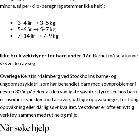
mindre, så per-kilo-beregning stemmer ikke helt):
3–4 år → 3–5 kg
5–6 år → 5–7 kg
7–14 år → 7–9 kg
Ikke bruk vektdyner for barn under 3 år.
Barnet må selv kunne
skyve den av seg.
Overlege Kerstin Malmberg ved Stockholms barne- og
ungdomspsykiatri, som har behandlet barn med søvnproblemer i
nesten 30 år, påpeker at den vanligste søvnforstyrrelsen hos barn
er insomni – vansker med å sovne, nattlige oppvåkninger, for tidlig
oppvåkning eller dårlig søvnkvalitet. Vektdyner er ofte et nyttig
verktøy, sammen med rutine og miljø.
Når søke hjelp