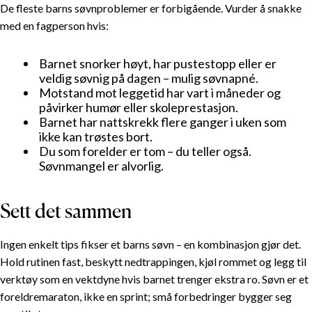
De fleste barns søvnproblemer er forbigående. Vurder å snakke
med en fagperson hvis:
Barnet snorker høyt, har pustestopp eller er
veldig søvnig på dagen – mulig søvnapné.
Motstand mot leggetid har vart i måneder og
påvirker humør eller skoleprestasjon.
Barnet har nattskrekk flere ganger i uken som
ikke kan trøstes bort.
Du som forelder er tom – du teller også.
Søvnmangel er alvorlig.
Sett det sammen
Ingen enkelt tips fikser et barns søvn – en kombinasjon gjør det.
Hold rutinen fast, beskytt nedtrappingen, kjøl rommet og legg til
verktøy som en vektdyne hvis barnet trenger ekstra ro. Søvn er et
foreldremaraton, ikke en sprint; små forbedringer bygger seg