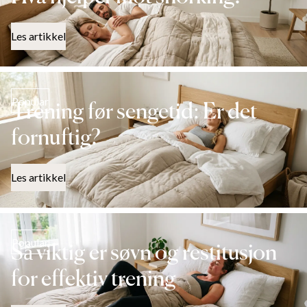
Les artikkel
Popular
Trening før sengetid: Er det
fornuftig?
Les artikkel
Popular
Så viktig er søvn og restitusjon
for effektiv trening