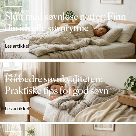
Popular
Slutt med søvnløse netter: Finn
din ideelle søvnrytme
Les artikkel
Popular
Forbedre søvnkvaliteten:
Praktiske tips for god søvn
Les artikkel