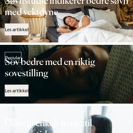
Søvnstudie indikerer bedre søvn
med vektdyne
Les artikkel
Popular
Sov bedre med en riktig
sovestilling
Les artikkel
Popular
Omstill enkelt barna til