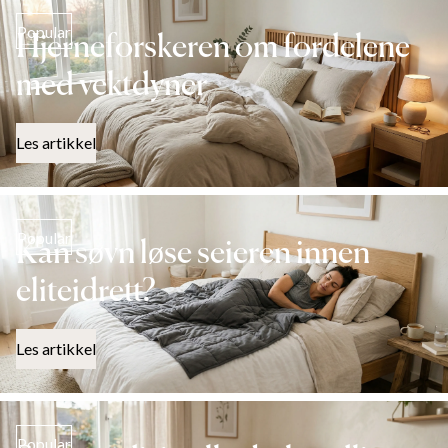
Popular
Hjerneforskeren om fordelene
med vektdyner
Les artikkel
Popular
Kan søvn løse seieren innen
eliteidrett?
Les artikkel
Popular