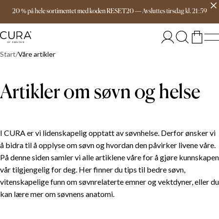
Gratis frakt over 1599 kr
20 % på hele sortimentet med koden RESET20
—
Avsluttes
tirsdag
kl.
21:59
Start
Våre artikler
Artikler om søvn og helse
I CURA er vi lidenskapelig opptatt av søvnhelse. Derfor ønsker vi
å bidra til å opplyse om søvn og hvordan den påvirker livene våre.
På denne siden samler vi alle artiklene våre for å gjøre kunnskapen
vår tilgjengelig for deg. Her finner du tips til bedre søvn,
vitenskapelige funn om søvnrelaterte emner og vektdyner, eller du
kan lære mer om søvnens anatomi.