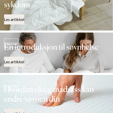
sykdom
Les artikkel
Popular
En introduksjon til søvnhelse
Les artikkel
Popular
Hvordan riktig madrass kan
endre søvnen din