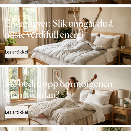
Popular
Energityver: Slik unngår du å
miste verdifull energi
Les artikkel
Popular
Stå bedre opp om morgenen:
Men hvordan?
Les artikkel