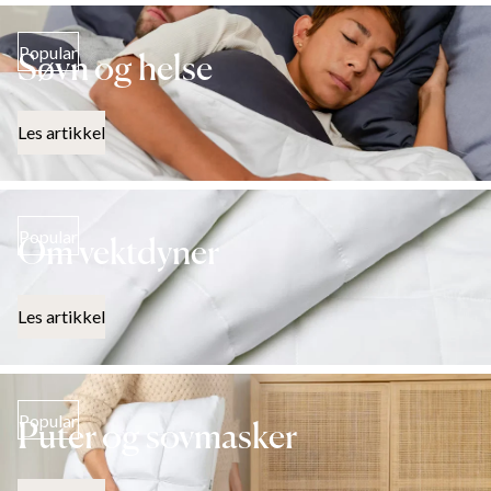
Popular
Søvn og helse
Les artikkel
Popular
Om vektdyner
Les artikkel
Popular
Puter og sovmasker