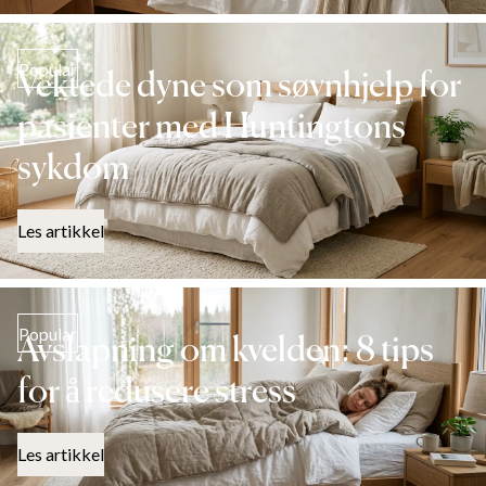
Popular
Vektede dyne som søvnhjelp for
pasienter med Huntingtons
sykdom
Les artikkel
Popular
Avslapning om kvelden: 8 tips
for å redusere stress
Les artikkel