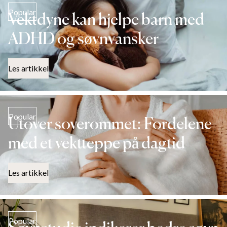
Popular
Vektdyne kan hjelpe barn med
ADHD og søvnvansker
Les artikkel
Popular
Utover soverommet: Fordelene
med et vektteppe på dagtid
Les artikkel
Popular