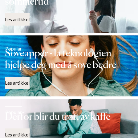
sommertid
Les artikkel
Popular
Soveapper - la teknologien
hjelpe deg med å sove bedre
Les artikkel
Popular
Derfor blir du trøtt av kaffe
Les artikkel