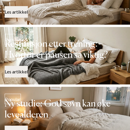
Les artikkel
Popular
Restitusjon etter trening:
Hvorfor er pausen så viktig?
Les artikkel
Popular
Ny studie: God søvn kan øke
levealderen