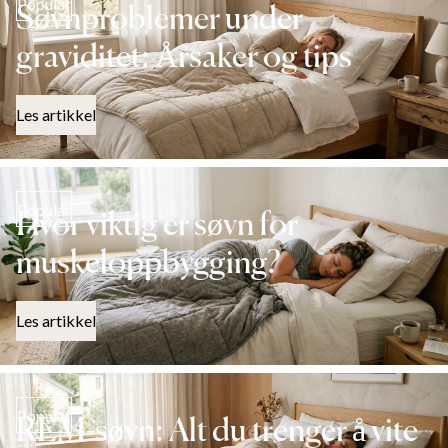
Popular
Søvnproblemer under
graviditet: Årsaker og tips
Les artikkel
Popular
Hvor viktig er søvn for
muskeloppbygging?
Les artikkel
Popular
REM-søvn: Alt du trenger å vite