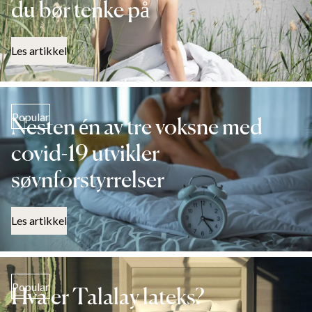
du bør tenke på
Les artikkel
Popular
Nesten én av tre voksne med
covid-19 utvikler
søvnforstyrrelser
Les artikkel
Popular
Hva er Talalay lateks?