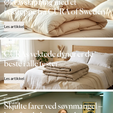
Økt avslapning med et
vektteppe fra CURA of Sweden
Les artikkel
Popular
CURAs vektede dyner er de
beste i alle tester
Les artikkel
Popular
Skjulte farer ved søvnmangel –