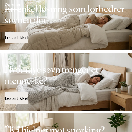
Popular
En enkel løsning som forbedrer
søvnen din
Les artikkel
Popular
Hvor mye søvn trenger et
menneske?
Les artikkel
Popular
Hva hjelper mot snorking?