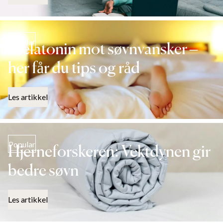
Popular
Melatonin mot søvnvansker –
her får du tips og råd
Les artikkel
Popular
Hjerneforskeren: Vektdynen gir
bedre søvn
Les artikkel