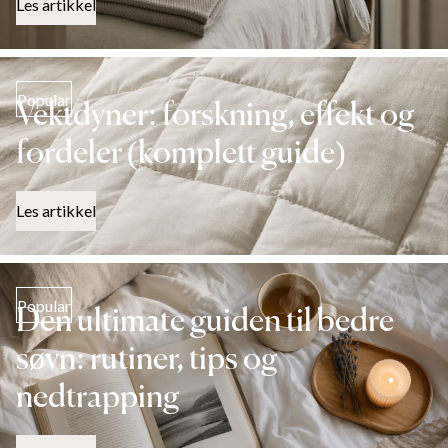
Les artikkel
Popular
Vektdyner: forskning, effekt og
fordeler (komplett guide)
Les artikkel
Popular
Den ultimate guiden til bedre
søvn: rutiner, tips og
nedtrapping