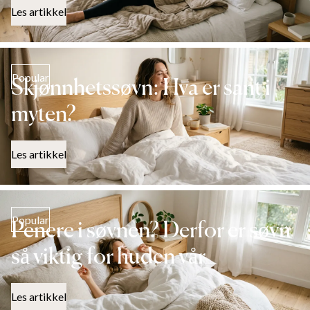
Les artikkel
Popular
Skjønnhetssøvn: Hva er sant i
myten?
Les artikkel
Popular
Penere i søvnen? Derfor er søvn
så viktig for huden vår
Les artikkel