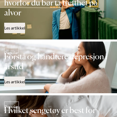
hvorfor du bør ta tretthet på
alvor
Les artikkel
Popular
Forstå og håndtere depresjon i
årstid
Les artikkel
Popular
Hvilket sengetøy er best for