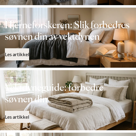
Popular
Hjerneforskeren: Slik forbedres
søvnen din av vektdynen
Les artikkel
Popular
Vektdyneguide: forbedre
søvnen din
Les artikkel