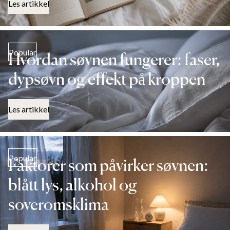
Les artikkel
Popular
Hvordan søvnen fungerer: faser,
dypsøvn og effekt på kroppen
Les artikkel
Popular
Faktorer som påvirker søvnen:
blått lys, alkohol og
soveromsklima