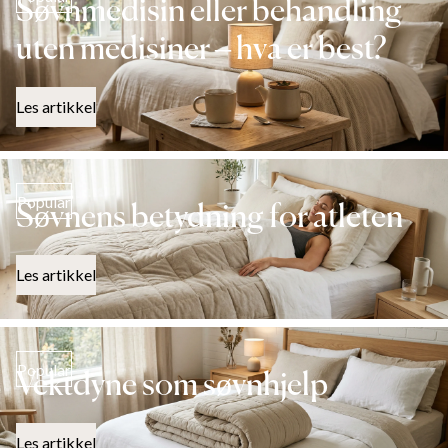
Søvnmedisin eller behandling
uten medisiner – hva er best?
Les artikkel
Popular
Søvnens betydning for atleten
Les artikkel
Popular
Vektdyne som søvnhjelp
Les artikkel