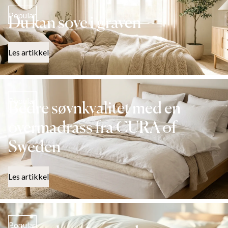
Popular
Du kan sove i graven
Les artikkel
Popular
Bedre søvnkvalitet med en
overmadrass fra CURA of
Sweden
Les artikkel
Popular