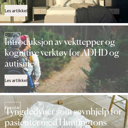
Les artikkel
Popular
Introduksjon av vekttepper og
kognitive verktøy for ADHD og
autisme
Les artikkel
Popular
Tyngdedyner som søvnhjelp for
pasienter med Huntingtons