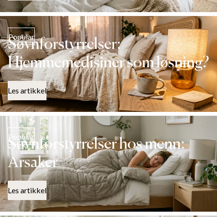
Popular
Søvnforstyrrelser:
Hjemmemedisiner som løsning?
Les artikkel
Popular
Søvnforstyrrelser hos menn:
Årsaker
Les artikkel