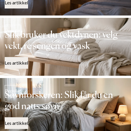
Les artikkel
Popular
Slik bruker du vektdynen: velg
vekt, re sengen og vask
Les artikkel
Popular
Søvnforskeren: Slik får du en
god natts søvn
Les artikkel