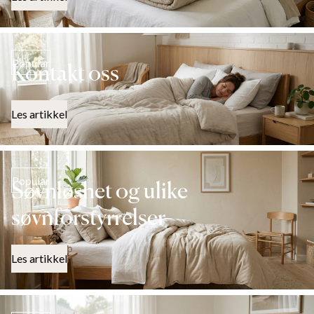
Popular
Kontakt oss
Les artikkel
Popular
Søvnløshet og ulike
søvnforstyrrelser
Les artikkel