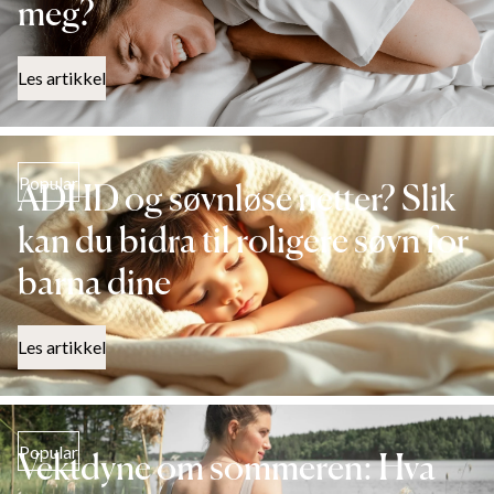
meg?
Les artikkel
Popular
ADHD og søvnløse netter? Slik
kan du bidra til roligere søvn for
barna dine
Les artikkel
Popular
Vektdyne om sommeren: Hva