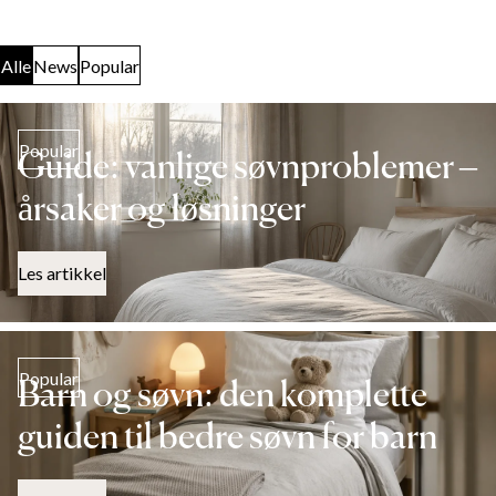
Alle
News
Popular
Popular
Guide: vanlige søvnproblemer –
årsaker og løsninger
Les artikkel
Popular
Barn og søvn: den komplette
guiden til bedre søvn for barn