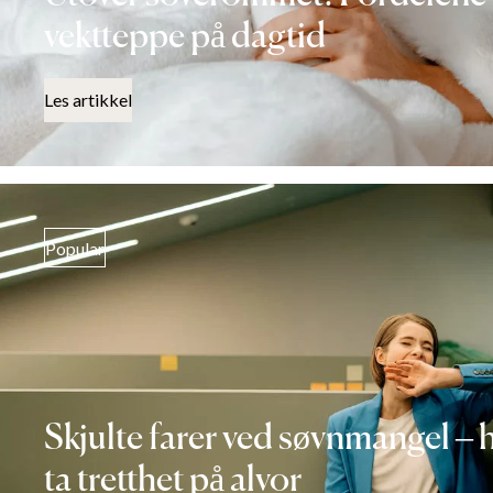
vektteppe på dagtid
Les artikkel
Popular
Skjulte farer ved søvnmangel – 
ta tretthet på alvor