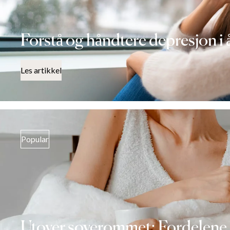
Forstå og håndtere depresjon i 
Les artikkel
Popular
Utover soverommet: Fordelene