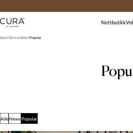
FAQ
Kontakt
Nettbutikk
Ve
Start
Våre artikler
Popular
Popu
Alle
News
Popular