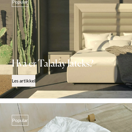
Popular
Hva er Talalay lateks?
Les artikkel
Popular