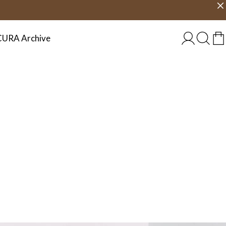
g
Velg land
NORGE
CURA Archive