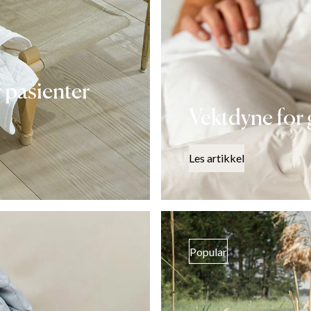
 pasienter
Vektdyne for 
Les artikkel
Popular