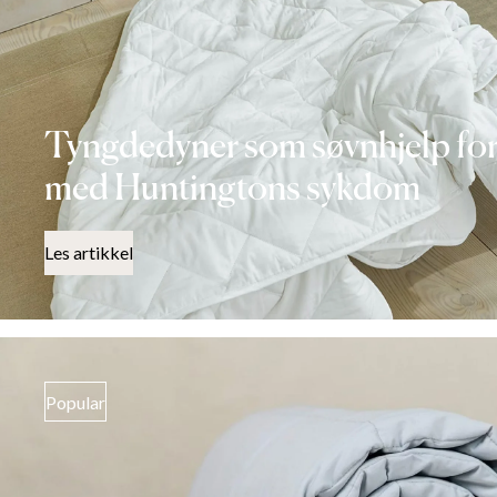
Tyngdedyner som søvnhjelp for
med Huntingtons sykdom
Les artikkel
Popular