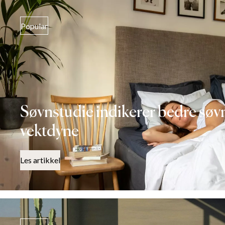
Popular
Søvnstudie indikerer bedre sø
vektdyne
Les artikkel