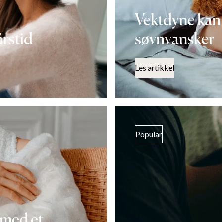
Vektdyne kan
årstid
søvnvansker
Les artikkel
Popular
 med et