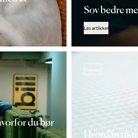
Sov bedre med
Les artikkel
Popular
hvorfor du bør
Hvordan rikti