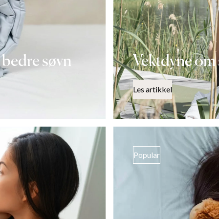
 bedre søvn
Vektdyne om 
Les artikkel
Popular