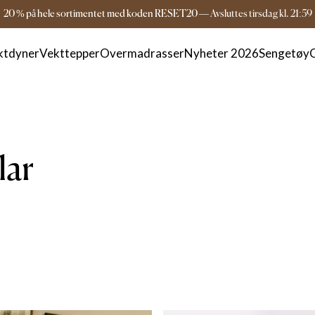
Gratis frakt over 1599 kr
3-5 dagers leverin
20 % på hele sortimentet med koden RESET20
—
Avsluttes
tirsdag
kl.
21:59
ktdyner
Vekttepper
Overmadrasser
Nyheter 2026
Sengetøy
lar