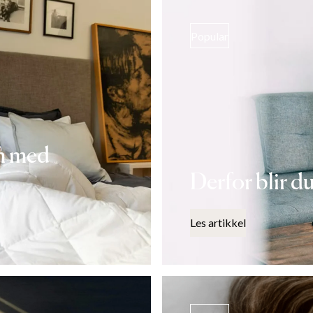
Popular
vn med
Derfor blir du
Les artikkel