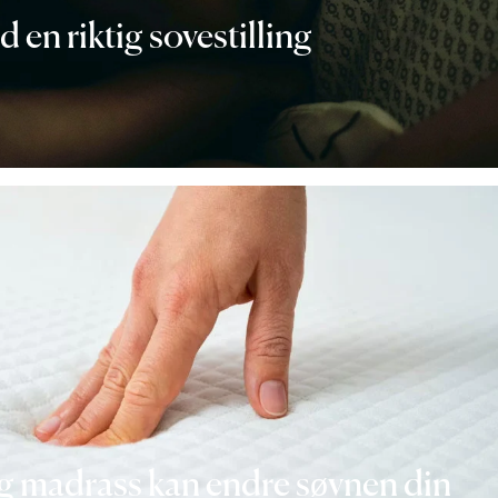
 en riktig sovestilling
g madrass kan endre søvnen din