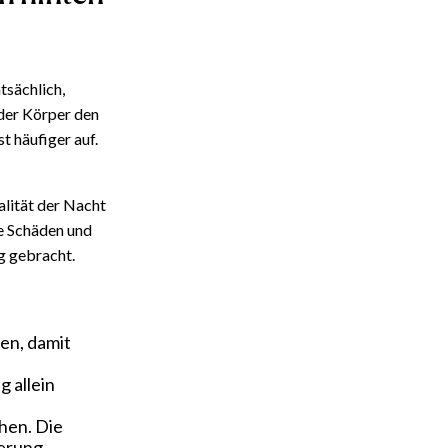
atsächlich,
 der Körper den
t häufiger auf.
alität der Nacht
e Schäden und
g gebracht.
en, damit
 allein
chen. Die
erung.