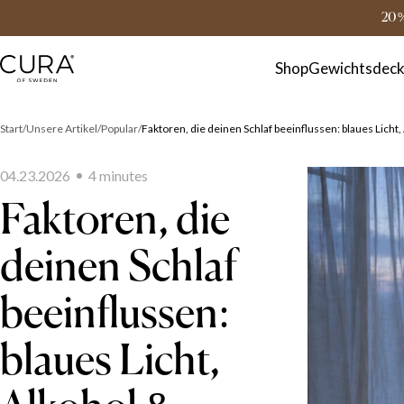
FAQ
Kontakt
20 
Shop
Gewichtsdec
Start
Unsere Artikel
Popular
Faktoren, die deinen Schlaf beeinflussen: blaues Lich
04.23.2026
4
minute
s
Faktoren, die
deinen Schlaf
beeinflussen:
blaues Licht,