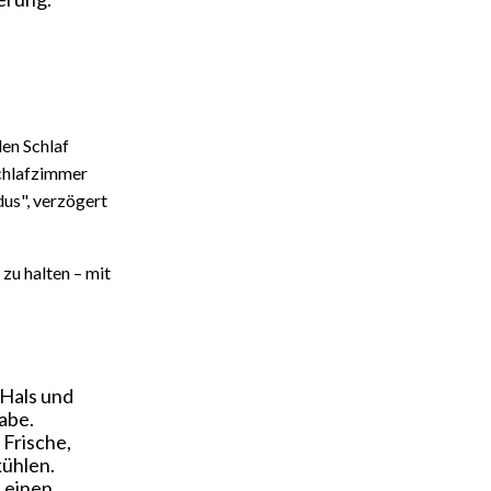
den Schlaf
Schlafzimmer
us", verzögert
zu halten – mit
 Hals und
abe.
 Frische,
kühlen.
Leinen,