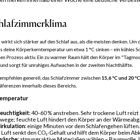
hlafzimmerklima
wirkt sich stärker auf den Schlaf aus, als die meisten denken. Um 
ss deine Körperkerntemperatur um etwa 1 °C sinken – ein kühles 
sen Prozess aktiv. Ein zu warmer Raum hält den Körper im "Tagmod
 und sorgt für unruhiges Aufwachen in der zweiten Nachthälfte.
 empfehlen generell, das Schlafzimmer zwischen
15,6 °C und 20 °C
äferenzen innerhalb dieses Bereichs.
Temperatur
euchtigkeit:
40–60 % anstreben. Sehr trockene Luft reizt
ege; feuchte Luft hindert den Körper an der Wärmeabg
irkulation:
einige Minuten vor dem Schlafengehen lüften.
 Luft senkt den CO₂-Gehalt und hilft dem Körper beim Ab
wäsche:
atmungsaktive Materialien wählen – Baumwolle, 