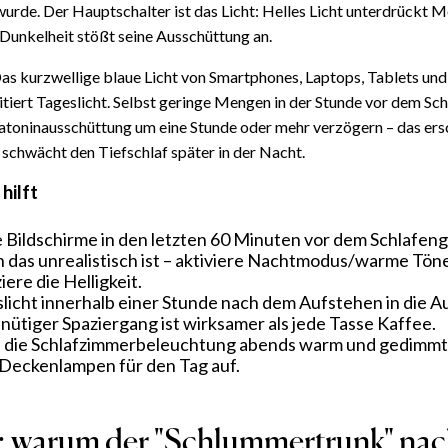
urde. Der Hauptschalter ist das Licht: Helles Licht unterdrückt M
Dunkelheit stößt seine Ausschüttung an.
s kurzwellige blaue Licht von Smartphones, Laptops, Tablets un
tiert Tageslicht. Selbst geringe Mengen in der Stunde vor dem Sc
atoninausschüttung um eine Stunde oder mehr verzögern – das ers
 schwächt den Tiefschlaf später in der Nacht.
hilft
 Bildschirme in den letzten 60 Minuten vor dem Schlafen
das unrealistisch ist – aktiviere Nachtmodus/warme Tön
iere die Helligkeit.
licht innerhalb einer Stunde nach dem Aufstehen in die A
nütiger Spaziergang ist wirksamer als jede Tasse Kaffee.
 die Schlafzimmerbeleuchtung abends warm und gedimmt
 Deckenlampen für den Tag auf.
: warum der "Schlummertrunk" nac