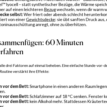
l™ lyocell – statt synthetischer Bezüge, die Wärme speich
r auf einen leichteren
Bezug
wechseln, wenn dir warm w
ecke selbst:
Wer friert oder abends schlecht herunterko
tiert von einer
Gewichtsdecke
: sie übt sanften Druck aus, 
oninausschüttung anregt, ohne zu überhitzen.
usammenfügen: 60 Minuten
rfahren
alle drei Faktoren auf einmal beheben. Eine einfache Stunde-vor-
outine verstärkt ihre Effekte:
n vor dem Bett:
Smartphone in einen anderen Raum legen.
en.
n vor dem Bett:
Schlafzimmer auf 18 °C senken. Fenster k
n vor dem Bett:
kein Alkohol mehr. Stattdessen Kräuterte
er.