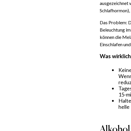
ausgezeichnet w
Schlafhormon), 
Das Problem: Da
Beleuchtung imi
können die Mel
Einschlafen und
Was wirklich 
Keine
Wenn 
reduz
Tages
15-mi
Halte
helle
Alkohol