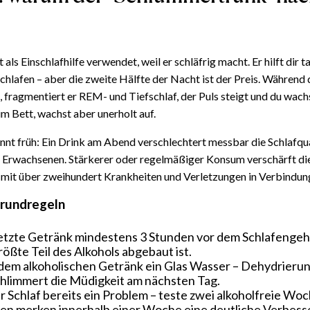
 als Einschlafhilfe verwendet, weil er schläfrig macht. Er hilft dir t
schlafen – aber die zweite Hälfte der Nacht ist der Preis. Während
 fragmentiert er REM- und Tiefschlaf, der Puls steigt und du wachs
im Bett, wachst aber unerholt auf.
nnt früh: Ein Drink am Abend verschlechtert messbar die Schlafqu
n Erwachsenen. Stärkerer oder regelmäßiger Konsum verschärft di
mit über zweihundert Krankheiten und Verletzungen in Verbindun
Grundregeln
etzte Getränk mindestens 3 Stunden vor dem Schlafengeh
rößte Teil des Alkohols abgebaut ist.
dem alkoholischen Getränk ein Glas Wasser – Dehydrierung
hlimmert die Müdigkeit am nächsten Tag.
er Schlaf bereits ein Problem – teste zwei alkoholfreie Wo
en merken innerhalb einer Woche eine deutliche Verbess