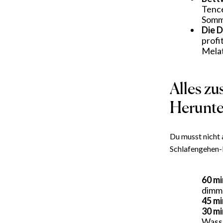
Tence
Somme
Die D
profi
Melat
Alles z
Herunte
Du musst nicht 
Schlafengehen-R
60 mi
dimm
45 mi
30 mi
Wass