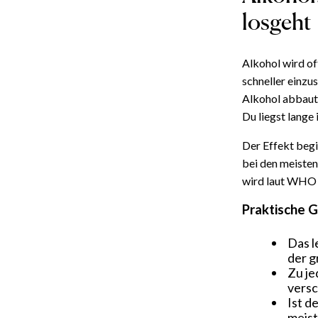
losgeht
Alkohol wird oft
schneller einzu
Alkohol abbaut,
Du liegst lange 
Der Effekt begi
bei den meiste
wird laut WHO 
Praktische 
Das l
der g
Zu je
versc
Ist d
meist