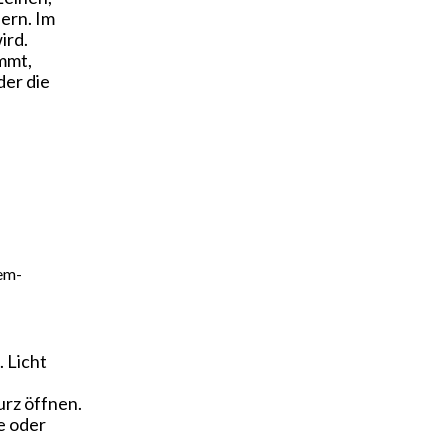
ern. Im
ird.
mmt,
der die
dem-
 Licht
urz öffnen.
e oder