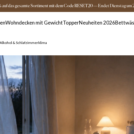
Versandkostenfrei ab 149€
3-5 Tage Lieferz
% auf das gesamte Sortiment mit dem Code RESET20
—
Endet
Dienstag
um
ken
Wohndecken mit Gewicht
Topper
Neuheiten 2026
Bettwäs
t, Alkohol & Schlafzimmerklima