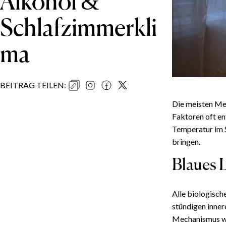
Alkohol &
Schlafzimmerkli
ma
BEITRAG TEILEN
:
Die meisten Men
Faktoren oft en
Temperatur im 
bringen.
Blaues L
Alle biologisc
stündigen inner
Mechanismus wa