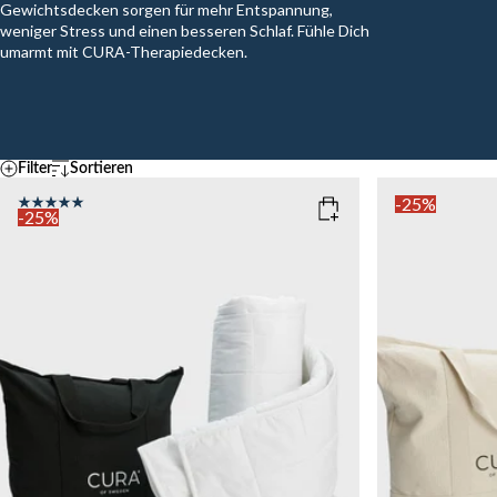
Gewichtsdecken sorgen für mehr Entspannung,
weniger Stress und einen besseren Schlaf. Fühle Dich
umarmt mit CURA-Therapiedecken.
Filter
Sortieren
Standard
Temperatur
-25%
A – Z
-25%
Z - A
KÜHL
MITTEL
WAR
Ascending price
COLOR
: WHITE
SIZE
Descending price
Bestseller
135x200
Neueste
SIZE
WEIGHT
150x210
135x200
5kg
7k
15kg
WEIGHT
3kg
5kg
7kg
9kg
11kg
13kg
15kg
Add to cart