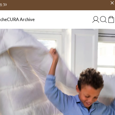
eit
Land wählen
DEUTSCHLAND
21:59
che
CURA Archive