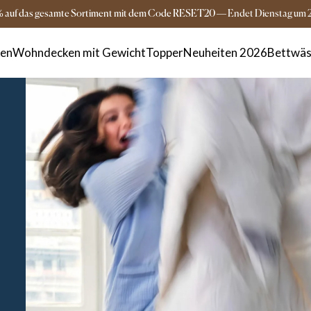
Versandkostenfrei ab 149€
3-5 Tage Lieferz
% auf das gesamte Sortiment mit dem Code RESET20
—
Endet
Dienstag
um
ken
Wohndecken mit Gewicht
Topper
Neuheiten 2026
Bettwäs