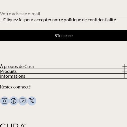
Votre adresse e-mail
Cliquez ici pour accepter notre politique de confidentialité
S'inscrire
À propos de Cura
Produits
À propos
Informations
Tous les produits
Nos clients
Politique de confidentialité
Couettes lestées
Restez connecté
Conditions générales
Couvertures lestées
FAQ
Linge de lit
Nous contacter
Oreillers et plus
Demande de retour
Couettes en duvet
Cancel your purchase
Enfants
Surmatelas