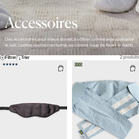
Accessoires
Des accessoires pour mieux dormir, à utiliser comme aide apaisante
le soir, comme soutien nocturne, ou comme coup de fouet le matin.
2
produits
Filtrer
Trier
Par défaut
Température
ECO
A – Z
Z - A
FRAIS
MOYEN
CHAUD
Ascending price
Descending price
Meilleures ventes
Nouveautés
Effacer