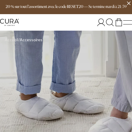
Livraison gratuite dès 149 €
20 % sur tout l'assortiment avec le code RESET20
—
Se termine
mardi
à
21:59
Accueil
Accessoires