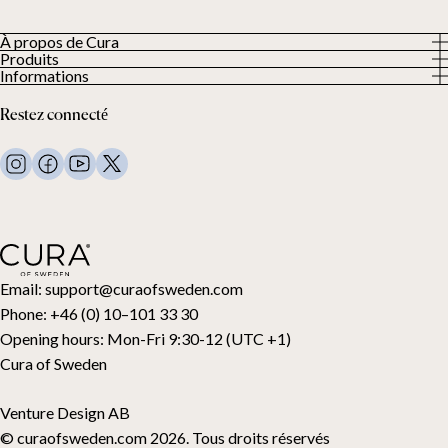
À propos de Cura
Produits
À propos
Informations
Tous les produits
Nos clients
Politique de confidentialité
Couettes lestées
Restez connecté
Conditions générales
Couvertures lestées
FAQ
Linge de lit
Nous contacter
Oreillers et plus
Demande de retour
Couettes en duvet
Cancel your purchase
Enfants
Surmatelas
Carte cadeau
Email:
support@curaofsweden.com
Phone:
+46 (0) 10–101 33 30
Opening hours:
Mon-Fri 9:30-12 (UTC +1)
Cura of Sweden
Venture Design AB
© curaofsweden.com 2026. Tous droits réservés