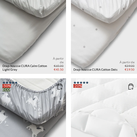
À partir
de
À partir de
Drap-housse CURA Calm Cotton
€65.00
€39.00
Light Grey
€45.50
Drap-housse CURA Cotton
Dots
€19.50
-50%
-20%
ECO