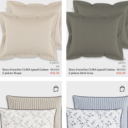
À
À partir
partir
de
de
Taies d'oreiller CURA Lyocell Cotton
€89.00
Taies d'oreiller CURA Lyocell Cotton
€89.00
2 pièces
Taupe
€62.30
2 pièces
Dark Grey
€62.30