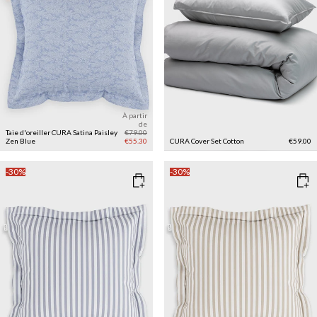
À partir
de
Taie d'oreiller CURA Satina Paisley
€79.00
Zen Blue
€55.30
CURA Cover Set Cotton
€59.00
-30%
-30%