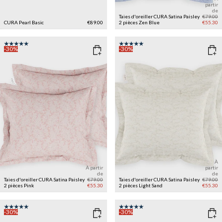
partir
de
Taies d'oreiller CURA Satina Paisley
€79.00
CURA Pearl Basic
€89.00
2 pièces
Zen Blue
€55.30
-30%
-30%
À
À partir
partir
de
de
Taies d'oreiller CURA Satina Paisley
€79.00
Taies d'oreiller CURA Satina Paisley
€79.00
2 pièces
Pink
€55.30
2 pièces
Light Sand
€55.30
-30%
-30%