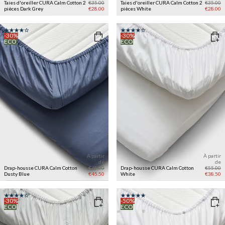
Taies d'oreiller CURA Calm Cotton 2
€35.00
Taies d'oreiller CURA Calm Cotton 2
€35.00
pièces
Dark Grey
€28.00
pièces
White
€28.00
-30%
-30%
ECO
ECO
À partir
À partir
de
de
Drap-housse CURA Calm Cotton
€65.00
Drap-housse CURA Calm Cotton
€55.00
Dusty Blue
€45.50
White
€38.50
-30%
-50%
ECO
ECO