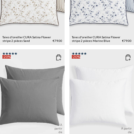
Taies d'oreiller CURA Satina Flower
Taies d'oreiller CURA Satina Flower
stripe 2 pièces
Sand
€79.00
stripe 2 pièces
Marine Blue
€79.00
-20%
-20%
À
partir
À partir
de
de