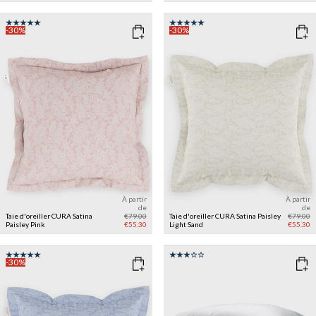
-30%
-30%
À partir
À partir
de
de
Taie d'oreiller CURA Satina
€79.00
Taie d'oreiller CURA Satina Paisley
€79.00
Paisley
Pink
€55.30
Light Sand
€55.30
-30%