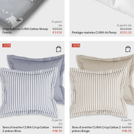
À partir
de
À partir de
Drap-housse CURA Cotton
Sheep
€39.00
€319.00
Family
€19.50
Protège-matelas CURA AirTemp
€255.20
-30%
-30%
À partir
À partir
de
de
Taies d'oreiller CURA Crisp Cotton
€69.00
Taies d'oreiller CURA Crisp Cotton 2
€69.00
2 pièces
Blue
€48.30
pièces
Beige
€48.30