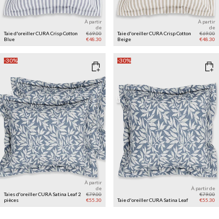
À partir
À partir
de
de
Taie d'oreiller CURA Crisp Cotton
€69.00
Taie d'oreiller CURA Crisp Cotton
€69.00
Blue
€48.30
Beige
€48.30
-30%
-30%
À partir
de
À partir de
Taies d'oreiller CURA Satina Leaf 2
€79.00
€79.00
pièces
€55.30
Taie d'oreiller CURA Satina Leaf
€55.30