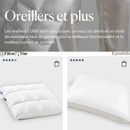
Oreillers et plus
Les oreillers CURA sont conçus avec un souci du détail et un choix
de matériaux haut de gamme, pour la meilleure fonctionnalité et le
meilleur confort de sommeil.
8
produits
Filtrer
Trier
Par défaut
Température
A – Z
Z - A
FRAIS
MOYEN
CHAUD
Ascending price
Descending price
Meilleures ventes
Nouveautés
Effacer