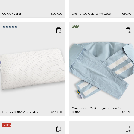
CURA Hybrid
€109.00
Oreiller CURA Dreamy Lyocell
€91.95
ECO
Coussin chauffant aux graines de lin
Oreiller CURA Vita Talalay
€169.00
CURA
€43.95
-20%