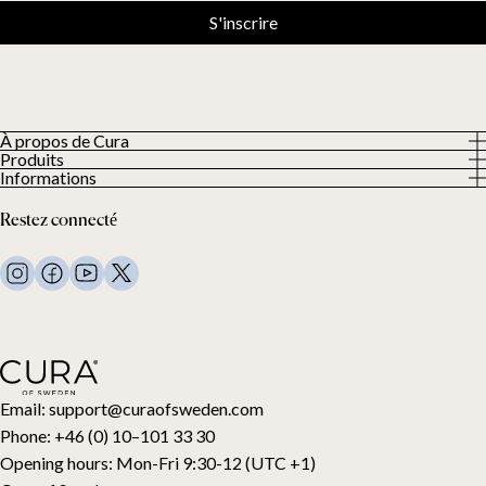
S'inscrire
À propos de Cura
Produits
À propos
Informations
Tous les produits
Nos clients
Politique de confidentialité
Couettes lestées
Restez connecté
Conditions générales
Couvertures lestées
FAQ
Linge de lit
Nous contacter
Oreillers et plus
Demande de retour
Couettes en duvet
Cancel your purchase
Enfants
Surmatelas
Carte cadeau
Email:
support@curaofsweden.com
Phone:
+46 (0) 10–101 33 30
Opening hours:
Mon-Fri 9:30-12 (UTC +1)