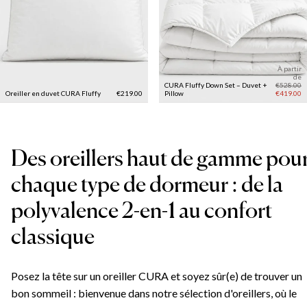
À partir
de
CURA Fluffy Down Set – Duvet +
€528.00
Oreiller en duvet CURA Fluffy
€219.00
Pillow
€419.00
Des oreillers haut de gamme pou
chaque type de dormeur : de la
polyvalence 2-en-1 au confort
classique
Posez la tête sur un oreiller CURA et soyez sûr(e) de trouver un
bon sommeil : bienvenue dans notre sélection d'oreillers, où le