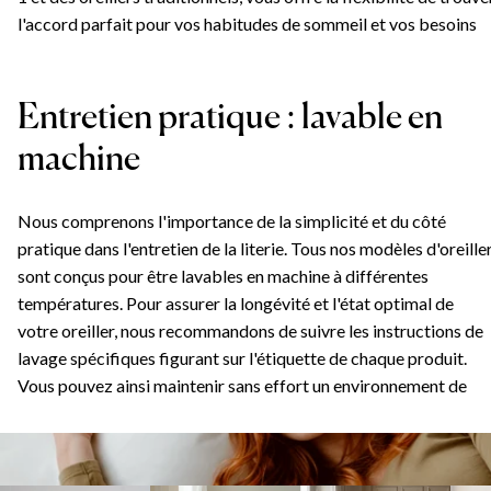
l'accord parfait pour vos habitudes de sommeil et vos besoins
de santé.
Parcourez notre collection dès aujourd'hui pour trouver l'oreille
Entretien pratique : lavable en
qui vous convient. Que vous soyez attiré(e) par la polyvalence d
nos modèles 2-en-1 ou par le confort classique de nos oreillers
machine
traditionnels, chaque choix promet d'élever votre sommeil et
votre bien-être. Avec notre éventail de matières, nos designs
Nous comprenons l'importance de la simplicité et du côté
innovants et notre entretien facile, votre oreiller idéal vous
pratique dans l'entretien de la literie. Tous nos modèles d'oreille
attend.
sont conçus pour être lavables en machine à différentes
températures. Pour assurer la longévité et l'état optimal de
votre oreiller, nous recommandons de suivre les instructions de
lavage spécifiques figurant sur l'étiquette de chaque produit.
Vous pouvez ainsi maintenir sans effort un environnement de
sommeil propre et hygiénique.