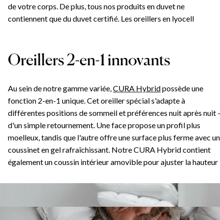
de votre corps. De plus, tous nos produits en duvet ne
contiennent que du duvet certifié. Les oreillers en lyocell
excellent par leur fraîcheur et leurs propriétés d'évacuation de
l'humidité, offrant un sommeil sec et rafraîchissant,
particulièrement bénéfique dans des environnements plus
Oreillers 2-en-1 innovants
chauds ou pour les personnes qui ont chaud et transpirent
beaucoup la nuit. Les oreillers en coton biologique apportent le
Au sein de notre gamme variée,
CURA Hybrid
possède une
bienfaits de la respirabilité et des propriétés naturellement
fonction 2-en-1 unique. Cet oreiller spécial s'adapte à
hypoallergéniques, ce qui en fait un choix parfait pour les peaux
différentes positions de sommeil et préférences nuit après nuit 
sensibles ou les personnes allergiques. Le coton biologique est
d'un simple retournement. Une face propose un profil plus
également un choix durable et respectueux de l'environnement
moelleux, tandis que l'autre offre une surface plus ferme avec un
pour les consommateurs soucieux de l'écologie.
coussinet en gel rafraîchissant. Notre CURA Hybrid contient
également un coussin intérieur amovible pour ajuster la hauteur
à votre position de sommeil préférée.