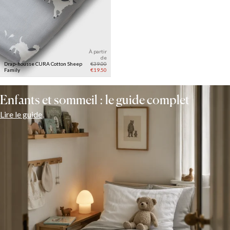
À partir
de
Drap-housse CURA Cotton
Sheep
€39.00
Family
€19.50
Enfants et sommeil : le guide complet
Lire le guide