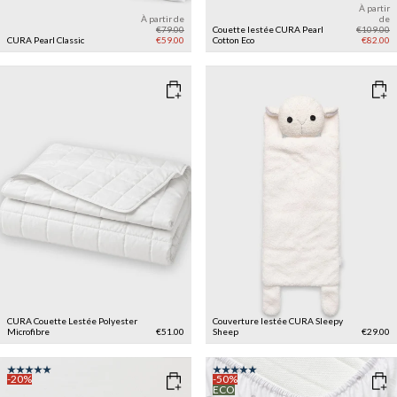
À partir
À partir de
de
€79.00
Couette lestée CURA Pearl
€109.00
CURA Pearl Classic
€59.00
Cotton Eco
€82.00
CURA Couette Lestée Polyester
Couverture lestée CURA Sleepy
Microfibre
€51.00
Sheep
€29.00
-20%
-50%
ECO