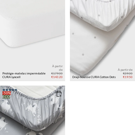
À partir
de
À partir de
Protège-matelas imperméable
€179.00
€39.00
CURA Lyocell
€143.20
Drap-housse CURA Cotton
Dots
€19.50
-50%
ECO