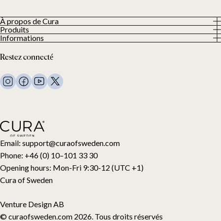
À propos de Cura
Produits
À propos
Informations
Tous les produits
Nos clients
Politique de confidentialité
Couettes lestées
Restez connecté
Conditions générales
Couvertures lestées
FAQ
Linge de lit
Nous contacter
Oreillers et plus
Demande de retour
Couettes en duvet
Cancel your purchase
Enfants
Surmatelas
Carte cadeau
Email:
support@curaofsweden.com
Phone:
+46 (0) 10–101 33 30
Opening hours:
Mon-Fri 9:30-12 (UTC +1)
Cura of Sweden
Venture Design AB
© curaofsweden.com 2026. Tous droits réservés