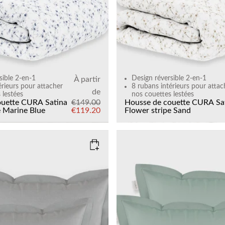
sible 2-en-1
Design réversible 2-en-1
À partir
érieurs pour attacher
8 rubans intérieurs pour attac
de
 lestées
nos couettes lestées
ouette CURA Satina
€149.00
Housse de couette CURA Sa
e
Marine Blue
€119.20
Flower stripe
Sand
OFT GREY
COLOR
: SAGE GREEN
SIZE
50x60
Add to cart
Add to cart