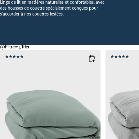
Linge de lit en matières naturelles et confortables, avec
des housses de couette spécialement conçues pour
s'accorder à nos couettes lestées.
Filtrer
Trier
Par défaut
Température
A – Z
Z - A
FRAIS
MOYEN
CHAU
Ascending price
COLOR
: SAGE GREEN
COLOR
: S
Descending price
Meilleures ventes
Nouveautés
SIZE
SIZE
150x210
135x200
150x210
Add to cart