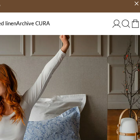
9
jours
Choisir un pays
FRANCE
d linen
Archive CURA