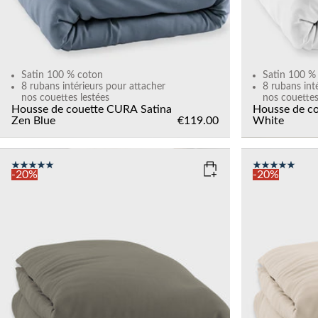
Satin 100 % coton
Satin 100 %
8 rubans intérieurs pour attacher
8 rubans int
nos couettes lestées
nos couettes
Housse de couette CURA Satina
Housse de c
Zen Blue
€119.00
White
-20%
-20%
COLOR
: DARK GREY
COLOR
: T
SIZE
SIZE
150x210
135x200
150x210
Add to cart