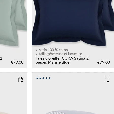
satin 100 % coton
taille généreuse et luxueuse
 2
Taies d'oreiller CURA Satina 2
€79.00
pièces
Marine Blue
€79.00
COLOR
: BLUE
SIZE
135x200
150x210