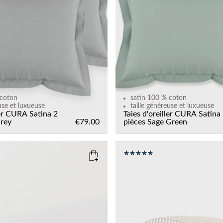
 coton
satin 100 % coton
use et luxueuse
taille généreuse et luxueuse
ler CURA Satina 2
Taies d'oreiller CURA Satina
rey
€79.00
pièces
Sage Green
COLOR
: BEIGE
200x200
180x200
140x200
120x200
SIZE
135x200
150x210
Add to cart