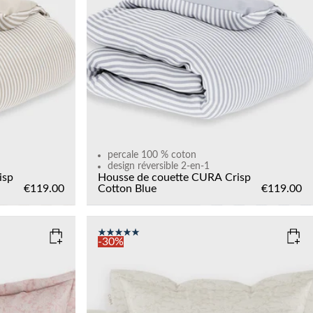
Add to cart
percale 100 % coton
design réversible 2-en-1
isp
Housse de couette CURA Crisp
€119.00
Cotton
Blue
€119.00
-30%
COLOR
: LIGHT SAND
SIZE