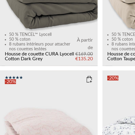
50 % TENCEL™ Lyocell
50 % TENCEL
50 % coton
50 % coton
À partir
8 rubans intérieurs pour attacher
8 rubans int
de
nos couettes lestées
nos couettes
Housse de couette CURA Lyocell
€169.00
Housse de co
Cotton
Dark Grey
€135.20
Cotton
Taup
-20%
-20%
COLOR
: PINK
COLOR
: 
SIZE
SIZE
150x210
135x200
150x210
Add to cart