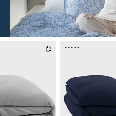
D
OFT GREY
COLOR
: MARINE BLUE
SIZE
135x200
150x210
135x200
Add to cart
Add to cart