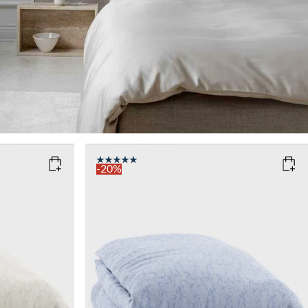
-20%
COLOR
: ZEN BLUE
SIZE
150x210
135x200
Add to cart