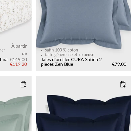
À partir
her
satin 100 % coton
de
taille généreuse et luxueuse
tina
€149.00
Taies d'oreiller CURA Satina 2
€119.20
pièces
Zen Blue
€79.00
COLOR
: MARINE BLUE
SIZE
50x60
Add to cart