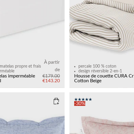
Add to cart
À partir
matelas propre et frais
percale 100 % coton
de
rméable
design réversible 2-en-1
elas imperméable
€179.00
Housse de couette CURA Cr
l
€143.20
Cotton
Beige
-30%
EN BLUE
COLOR
: PINK
SIZE