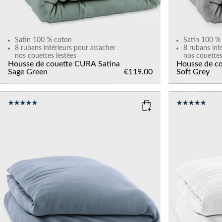
Satin 100 % coton
Satin 100 %
8 rubans intérieurs pour attacher
8 rubans int
nos couettes lestées
nos couettes
Housse de couette CURA Satina
Housse de c
Sage Green
€119.00
Soft Grey
COLOR
: ZEN BLUE
COLOR
: W
SIZE
SIZE
150x210
135x200
150x210
Add to cart