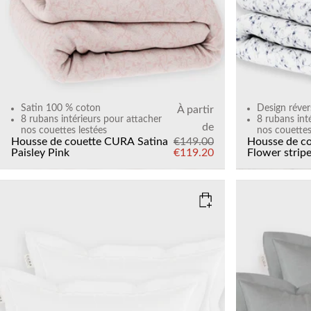
Satin 100 % coton
Design réver
À partir
8 rubans intérieurs pour attacher
8 rubans int
de
nos couettes lestées
nos couettes
Housse de couette CURA Satina
€149.00
Housse de c
Paisley
Pink
€119.20
Flower strip
COLOR
: WHITE
COLOR
: S
SIZE
SIZE
50x60
50x60
Add to cart