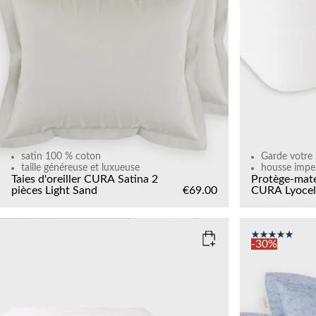
Add to cart
satin 100 % coton
Garde votre 
taille généreuse et luxueuse
housse impe
Taies d'oreiller CURA Satina 2
Protège-mat
pièces
Light Sand
€69.00
CURA Lyocel
-30%
SIZE
COLOR
: Z
135x200
150x210
220x240
Add to cart
SIZE