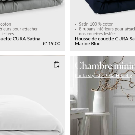
 coton
Satin 100 % coton
érieurs pour attacher
8 rubans intérieurs pour attac
 lestées
nos couettes lestées
ouette CURA Satina
Housse de couette CURA Sa
€119.00
Marine Blue
Chambre minim
Par la styliste Pella Hedeby
HITE
135x200
Sold out