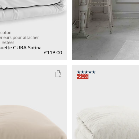
 coton
érieurs pour attacher
 lestées
ouette CURA Satina
€119.00
-20%
AUPE
COLOR
: LIGHT SAND
SIZE
135x200
150x210
135x200
Add to cart
Add to cart