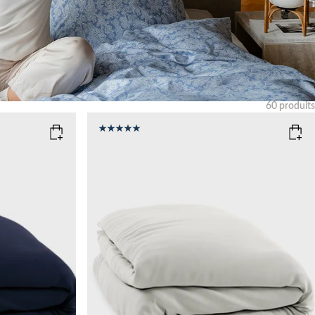
60
produits
Effacer
COLOR
: LIGHT SAND
SIZE
150x210
135x200
Add to cart