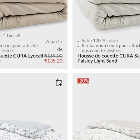
™ Lyocell
Satin 100 % coton
À partir
érieurs pour attacher
8 rubans intérieurs pour attac
de
 lestées
nos couettes lestées
uette CURA Lyocell
€169.00
Housse de couette CURA Sa
e
€135.20
Paisley
Light Sand
-20%
MARINE BLUE
COLOR
: SAND
SIZE
135x200
150x210
135x200
Add to cart
Add to cart