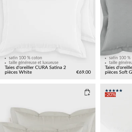
satin 100 % coton
satin 100 %
taille généreuse et luxueuse
taille génére
Taies d'oreiller CURA Satina 2
Taies d'oreil
pièces
White
€69.00
pièces
Soft G
-20%
COLOR
: LIGHT SAND
SIZE
90x200
160x200
SIZE
50x60