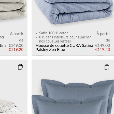
Satin 100 % coton
À partir
À partir
her
8 rubans intérieurs pour attacher
de
de
nos couettes lestées
tina
€149.00
Housse de couette CURA Satina
€149.00
€119.20
Paisley
Zen Blue
€119.20
COLOR
: ZEN BLUE
SIZE
50x60
Add to cart