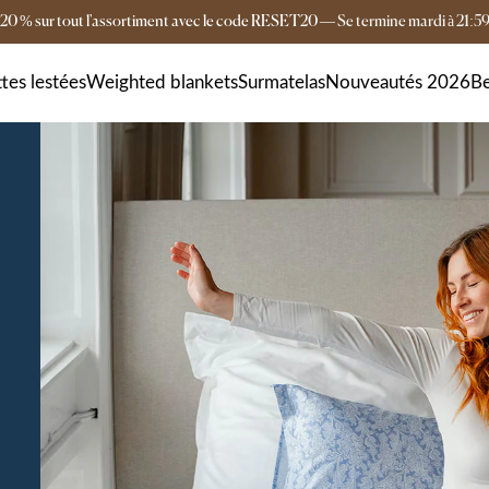
20 % sur tout l'assortiment avec le code RESET20
—
Se termine
mardi
à
21:5
Livraison gratuite dès 149 €
Livraison en 4-6 
tes lestées
Weighted blankets
Surmatelas
Nouveautés 2026
Be