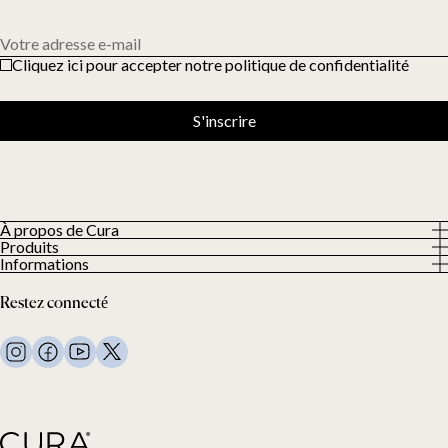
Votre adresse e-mail
Cliquez ici pour accepter notre politique de confidentialité
S'inscrire
À propos de Cura
Produits
À propos
Informations
Tous les produits
Nos clients
Politique de confidentialité
Couettes lestées
Restez connecté
Conditions générales
Couvertures lestées
FAQ
Linge de lit
Nous contacter
Oreillers et plus
Demande de retour
Couettes en duvet
Cancel your purchase
Enfants
Surmatelas