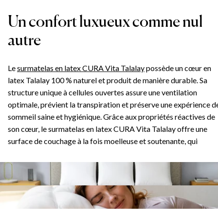
Un confort luxueux comme nul
autre
Le
surmatelas en latex CURA Vita Talalay
possède un cœur en
latex Talalay 100 % naturel et produit de manière durable. Sa
structure unique à cellules ouvertes assure une ventilation
optimale, prévient la transpiration et préserve une expérience d
sommeil saine et hygiénique. Grâce aux propriétés réactives de
son cœur, le surmatelas en latex CURA Vita Talalay offre une
surface de couchage à la fois moelleuse et soutenante, qui
facilite la liberté de mouvement, l'alignement optimal de la
colonne vertébrale et le soulagement des points de pression.
Découvrez l'étreinte naturelle parfaite pour votre corps –
chaque nuit !