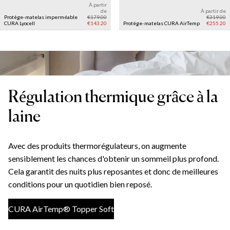
À partir
de
À partir de
Protège-matelas imperméable
€179.00
€319.00
CURA Lyocell
€143.20
Protège-matelas CURA AirTemp
€255.20
Régulation thermique grâce à la
laine
Avec des produits thermorégulateurs, on augmente
sensiblement les chances d'obtenir un sommeil plus profond.
Cela garantit des nuits plus reposantes et donc de meilleures
conditions pour un quotidien bien reposé.
CURA AirTemp® Topper Soft