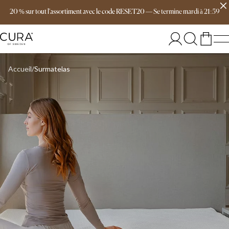
Livraison gratuite dès 149 €
20 % sur tout l'assortiment avec le code RESET20
—
Se termine
mardi
à
21:59
SIZE
SIZE
90x200
90x200
200x200
120x200
180x200
140x200
160x200
160x200
140x200
180x200
120x200
200x200
Accueil
Surmatelas