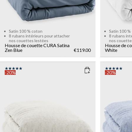
Satin 100 % coton
Satin 100 %
8 rubans intérieurs pour attacher
8 rubans int
nos couettes lestées
nos couette
Housse de couette CURA Satina
Housse de co
Zen Blue
€119.00
White
-20%
-20%
COLOR
: LIGHT SAND
COLOR
: Z
SIZE
SIZE
150x210
135x200
150x210
Add to cart