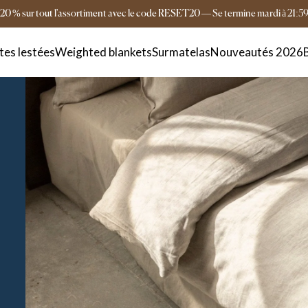
Livraison gratuite dès 149 €
Livraison en 4-6 
20 % sur tout l'assortiment avec le code RESET20
—
Se termine
mardi
à
21:5
es lestées
Weighted blankets
Surmatelas
Nouveautés 2026