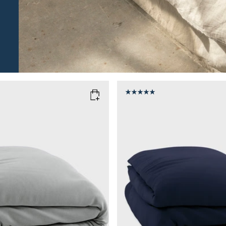
D
OFT GREY
COLOR
: MARINE BLUE
SIZE
135x200
150x210
135x200
Add to cart
Add to cart