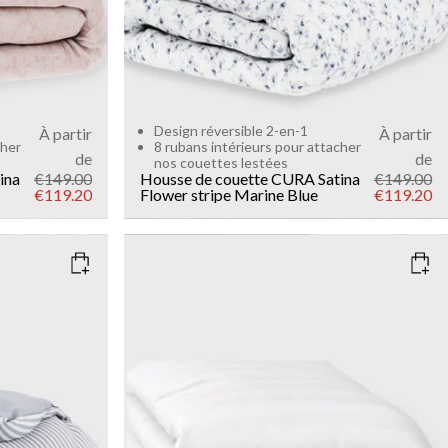
Design réversible 2-en-1
À partir
À partir
cher
8 rubans intérieurs pour attacher
de
de
nos couettes lestées
ina
€149.00
Housse de couette CURA Satina
€149.00
€119.20
Flower stripe
Marine Blue
€119.20
SIZE
135x200
150x210
220x240
Add to cart