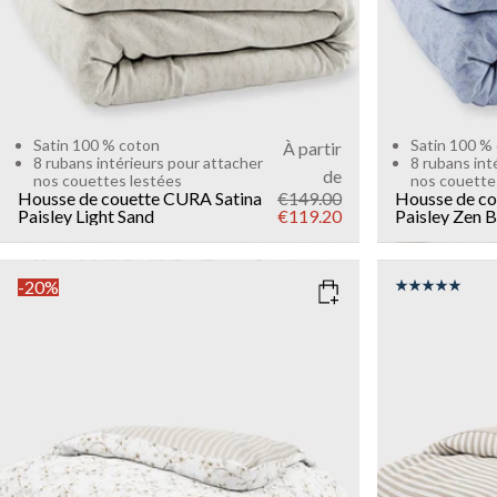
Satin 100 % coton
Satin 100 %
À partir
8 rubans intérieurs pour attacher
8 rubans int
de
nos couettes lestées
nos couette
Housse de couette CURA Satina
€149.00
Housse de co
Paisley
Light Sand
€119.20
Paisley
Zen B
-20%
COLOR
: SAND
COLOR
: B
SIZE
SIZE
150x210
135x200
135x200
Add to cart