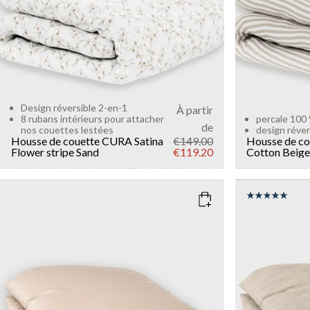
Design réversible 2-en-1
À partir
8 rubans intérieurs pour attacher
percale 100
de
nos couettes lestées
design réver
Housse de couette CURA Satina
€149.00
Housse de c
Flower stripe
Sand
€119.20
Cotton
Beige
SIZE
SIZE
135x200
150x210
220x240
135x200
Add to cart