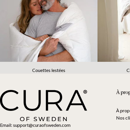
Couettes lestées
C
À pro
À prop
Nos cl
Email:
support@curaofsweden.com