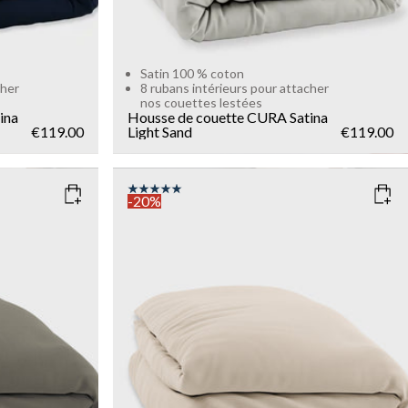
Satin 100 % coton
cher
8 rubans intérieurs pour attacher
nos couettes lestées
ina
Housse de couette CURA Satina
€119.00
Light Sand
€119.00
-20%
COLOR
: TAUPE
SIZE
150x210
135x200
Add to cart