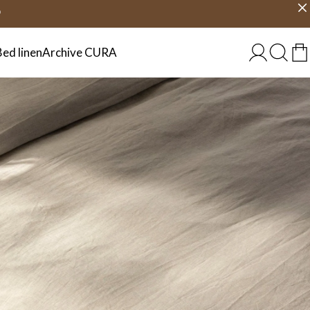
jours
Choisir un pays
FRANCE
9
Bed linen
Archive CURA