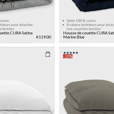
 coton
Satin 100 % coton
érieurs pour attacher
8 rubans intérieurs pour atta
s lestées
nos couettes lestées
uette CURA Satina
Housse de couette CURA Sat
€119.00
Marine Blue
-20%
HITE
COLOR
: DARK GREY
SIZE
135x200
150x210
135x200
Sold out
Add to cart