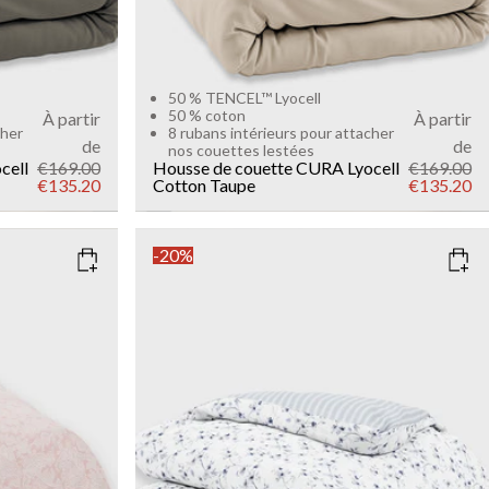
50 % TENCEL™ Lyocell
50 % coton
À partir
À partir
cher
8 rubans intérieurs pour attacher
de
de
nos couettes lestées
cell
€169.00
Housse de couette CURA Lyocell
€169.00
€135.20
Cotton
Taupe
€135.20
-20%
COLOR
: MARINE BLUE
SIZE
150x210
135x200
Add to cart