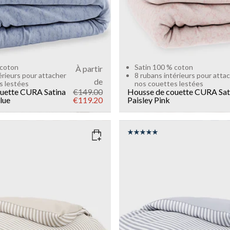
 coton
Satin 100 % coton
À partir
érieurs pour attacher
8 rubans intérieurs pour atta
de
s lestées
nos couettes lestées
uette CURA Satina
€149.00
Housse de couette CURA Sat
lue
€119.20
Paisley
Pink
EIGE
COLOR
: BLUE
SIZE
150x210
135x200
150x210
Add to cart
Add to cart