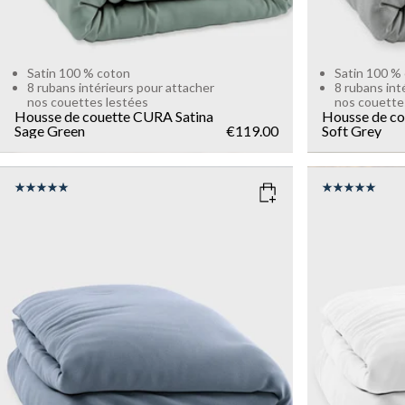
Satin 100 % coton
Satin 100 %
8 rubans intérieurs pour attacher
8 rubans int
nos couettes lestées
nos couette
Housse de couette CURA Satina
Housse de co
Sage Green
€119.00
Soft Grey
COLOR
: ZEN BLUE
COLOR
: W
SIZE
SIZE
150x210
135x200
150x210
Add to cart