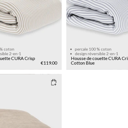
 % coton
percale 100 % coton
sible 2-en-1
design réversible 2-en-1
ouette CURA Crisp
Housse de couette CURA Cri
€119.00
Cotton
Blue
150x210
220x240
Add to cart