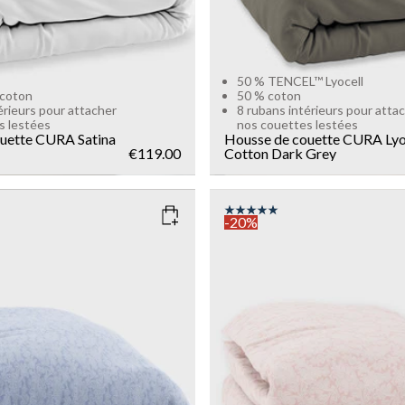
50 % TENCEL™ Lyocell
 coton
50 % coton
érieurs pour attacher
8 rubans intérieurs pour atta
s lestées
nos couettes lestées
uette CURA Satina
Housse de couette CURA Lyo
€119.00
Cotton
Dark Grey
-20%
EN BLUE
COLOR
: PINK
SIZE
135x200
150x210
135x200
Add to cart
Add to cart