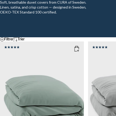
Soft, breathable duvet covers from CURA of Sweden.
Linen, satina, and crisp cotton — designed in Sweden,
OEKO-TEX Standard 100 certified.
Filtrer
Trier
Par défaut
Température
A – Z
Z - A
FRAIS
MOYEN
CHAU
Ascending price
COLOR
: SAGE GREEN
COLOR
: S
Descending price
Meilleures ventes
Nouveautés
SIZE
SIZE
150x210
135x200
150x210
Add to cart