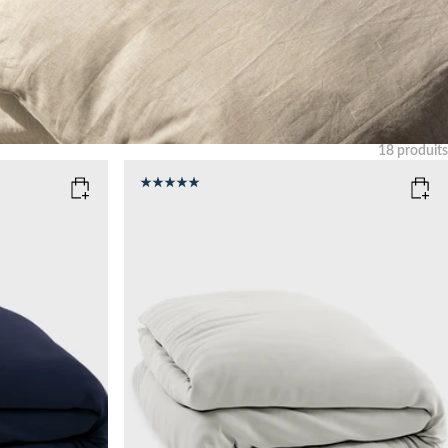
18
produits
Effacer
COLOR
: LIGHT SAND
SIZE
150x210
135x200
Add to cart