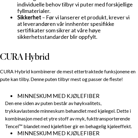
individuelle behov tilbyr vi puter med forskjellige
fyllmaterialer.
Sikkerhet
– Før vi lanserer et produkt, krever vi
at leverandøren vår innhenter spesifikke
sertifikater som sikrer at våre høye
sikkerhetsstandarder blir oppfylt.
CURA Hybrid
CURA Hybrid kombinerer de mest ettertraktede funksjonene en
pute kan tilby. Denne puten tilbyr mest og passer de fleste!
MINNESKUM MED KJØLEFIBER
Den ene siden av puten består av høykvalitets,
trykkavlastende minneskum behandlet med kjølegel. Dette i
kombinasjon med et ytre stoff av myk, fukttransporterende
Tencel™ blandet med kjølefiber gir en behagelig kjøleeffekt.
MINNESKUM MED KJØLEFIBER