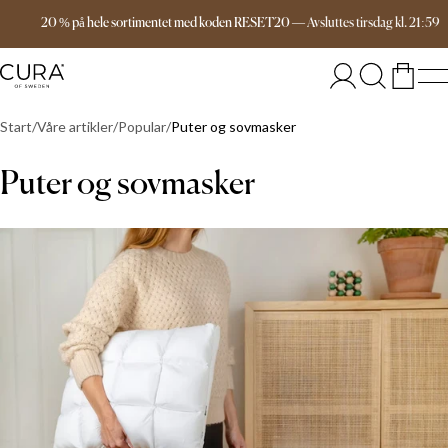
Gratis frakt over 1599 kr
20 % på hele sortimentet med koden RESET20
—
Avsluttes
tirsdag
kl.
21:59
Start
Våre artikler
Popular
Puter og sovmasker
Puter og sovmasker