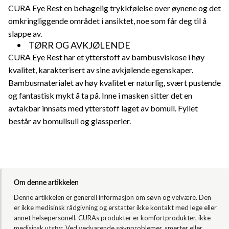
CURA Eye Rest en behagelig trykkfølelse over øynene og det
omkringliggende området i ansiktet, noe som får deg til å
slappe av.
TØRR OG AVKJØLENDE
CURA Eye Rest har et ytterstoff av bambusviskose i høy
kvalitet, karakterisert av sine avkjølende egenskaper.
Bambusmaterialet av høy kvalitet er naturlig, svært pustende
og fantastisk mykt å ta på. Inne i masken sitter det en
avtakbar innsats med ytterstoff laget av bomull. Fyllet
består av bomullsull og glassperler.
Om denne artikkelen
Denne artikkelen er generell informasjon om søvn og velvære. Den
er ikke medisinsk rådgivning og erstatter ikke kontakt med lege eller
annet helsepersonell. CURAs produkter er komfortprodukter, ikke
medisinsk utstyr. Ved vedvarende søvnproblemer, smerter eller