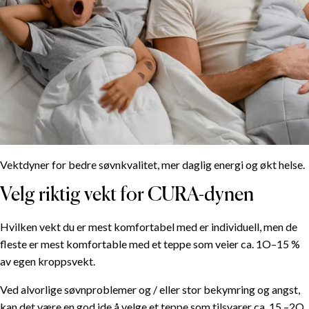
Vektdyner for bedre søvnkvalitet, mer daglig energi og økt helse.
Velg riktig vekt for CURA-dynen
Hvilken vekt du er mest komfortabel med er individuell, men de
fleste er mest komfortable med et teppe som veier ca. 1O–15 %
av egen kroppsvekt.
Ved alvorlige søvnproblemer og / eller stor bekymring og angst,
kan det være en god ide å velge et teppe som tilsvarer ca. 15 –2O