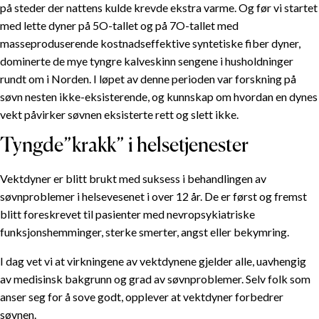
på steder der nattens kulde krevde ekstra varme. Og før vi startet
med lette dyner på 5O-tallet og på 7O-tallet med
masseproduserende kostnadseffektive syntetiske fiber dyner,
dominerte de mye tyngre kalveskinn sengene i husholdninger
rundt om i Norden. I løpet av denne perioden var forskning på
søvn nesten ikke-eksisterende, og kunnskap om hvordan en dynes
vekt påvirker søvnen eksisterte rett og slett ikke.
Tyngde”krakk” i helsetjenester
Vektdyner er blitt brukt med suksess i behandlingen av
søvnproblemer i helsevesenet i over 12 år. De er først og fremst
blitt foreskrevet til pasienter med nevropsykiatriske
funksjonshemminger, sterke smerter, angst eller bekymring.
I dag vet vi at virkningene av vektdynene gjelder alle, uavhengig
av medisinsk bakgrunn og grad av søvnproblemer. Selv folk som
INNHOLDSFORTEGNELSE
anser seg for å sove godt, opplever at vektdyner forbedrer
søvnen.
Effektene av vektdyner