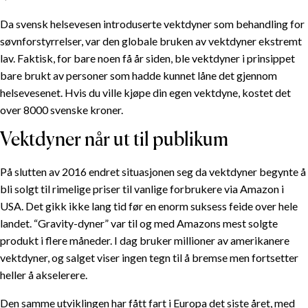
Velg riktig vekt for CURA-dynen
Da svensk helsevesen introduserte vektdyner som behandling for
Vektdyner til barn
søvnforstyrrelser, var den globale bruken av vektdyner ekstremt
lav. Faktisk, for bare noen få år siden, ble vektdyner i prinsippet
Historien om vektdyner
bare brukt av personer som hadde kunnet låne det gjennom
Tyngde”krakk” i helsetjenester
helsevesenet. Hvis du ville kjøpe din egen vektdyne, kostet det
Vektdyner når ut til publikum
over 8000 svenske kroner.
Et forestående paradigmeskifte
Vektdyner når ut til publikum
På slutten av 2016 endret situasjonen seg da vektdyner begynte å
bli solgt til rimelige priser til vanlige forbrukere via Amazon i
USA. Det gikk ikke lang tid før en enorm suksess feide over hele
landet. “Gravity-dyner” var til og med Amazons mest solgte
produkt i flere måneder. I dag bruker millioner av amerikanere
vektdyner, og salget viser ingen tegn til å bremse men fortsetter
heller å akselerere.
Den samme utviklingen har fått fart i Europa det siste året, med