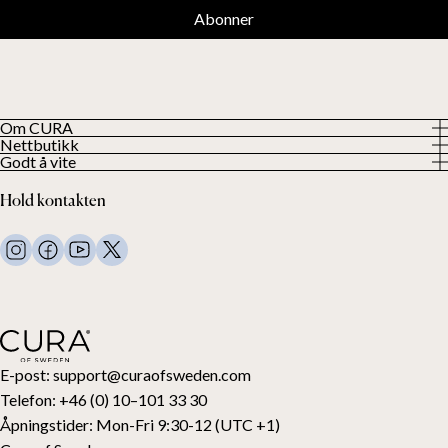
Abonner
Om CURA
Nettbutikk
Om oss
Godt å vite
Alle våre produkter
Våre kunder
Personvern
Vektdyner
Hold kontakten
Vilkår og betingelser
Vekttepper
FAQ
Sengetøy
Kontakt oss
Puter og annet
Kontakt og retur
Dundyner
Angre kjøpet ditt
Barn
Overmadrasser
Gavekort
E-post:
support@curaofsweden.com
Telefon:
+46 (0) 10–101 33 30
Åpningstider:
Mon-Fri 9:30-12 (UTC +1)