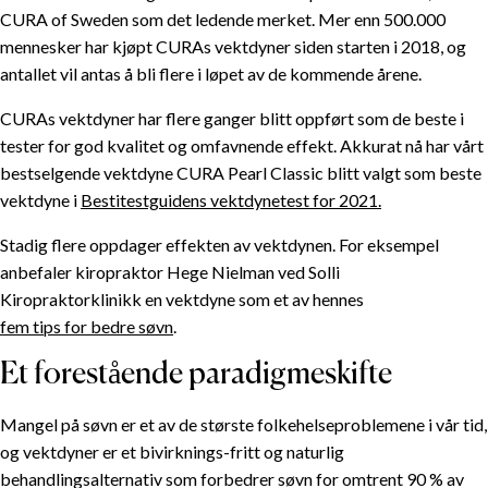
CURA of Sweden som det ledende merket. Mer enn 500.000
mennesker har kjøpt CURAs vektdyner siden starten i 2018, og
antallet vil antas å bli flere i løpet av de kommende årene.
CURAs vektdyner har flere ganger blitt oppført som de beste i
tester for god kvalitet og omfavnende effekt. Akkurat nå har vårt
bestselgende vektdyne CURA Pearl Classic blitt valgt som beste
vektdyne i
Bestitestguidens vektdynetest for 2021.
Stadig flere oppdager effekten av vektdynen. For eksempel
anbefaler kiropraktor Hege Nielman ved Solli
Kiropraktorklinikk en vektdyne som et av hennes
fem tips for bedre søvn
.
Et forestående paradigmeskifte
Mangel på søvn er et av de største folkehelseproblemene i vår tid,
og vektdyner er et bivirknings-fritt og naturlig
behandlingsalternativ som forbedrer søvn for omtrent 90 % av