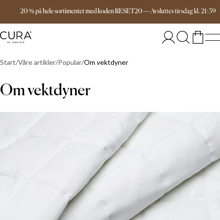
Gratis frakt over 1599 kr
20 % på hele sortimentet med koden RESET20
—
Avsluttes
tirsdag
kl.
21:59
Start
Våre artikler
Popular
Om vektdyner
Om vektdyner