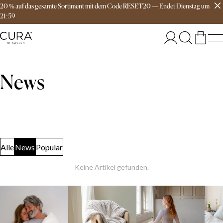
20 % auf das gesamte Sortiment mit dem Code RESET20
—
Endet
Dienstag
um
Versandkostenfrei ab 149€
21:59
News
Alle
News
Popular
Keine Artikel gefunden.