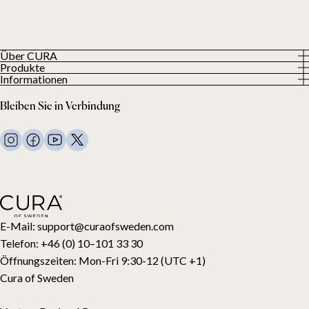
Über CURA
Produkte
Über uns
Informationen
Alle Produkte
Unsere Kunden
Datenschutzerklärung
Gewichtsdecken
Bleiben Sie in Verbindung
Allgemeine Geschäftsbedingungen
Wohndecken
FAQ
Bettwäsche
Kontaktiere uns
Kissen und mehr
Rückgabeanfrage
Daunenbettdecken
Kauf widerrufen
Kinder
Topper
Geschenkkarte
E-Mail:
support@curaofsweden.com
Telefon:
+46 (0) 10–101 33 30
Öffnungszeiten:
Mon-Fri 9:30-12 (UTC +1)
Cura of Sweden