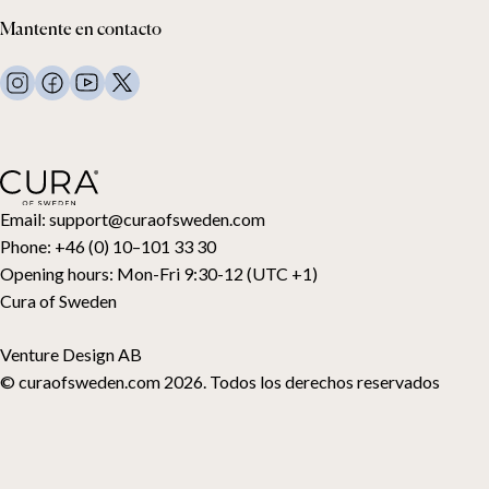
Política de privacidad
Edredones con peso
Mantente en contacto
Términos y condiciones
Mantas con peso
FAQ
Ropa de cama
Contacto
Almohadas y más
Solicitud de devolución
Edredones de plumón
Cancela tu compra
Niños
Cubrecolchones
Tarjeta regalo
Email:
support@curaofsweden.com
Phone:
+46 (0) 10–101 33 30
Opening hours:
Mon-Fri 9:30-12 (UTC +1)
Cura of Sweden
Venture Design AB
© curaofsweden.com 2026. Todos los derechos reservados