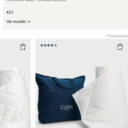
€51
Ver modelo
→
9
productos
Limpiar
SIZE
135x200
150x210
WEIGHT
6kg
8kg
10kg
12kg
Add to cart