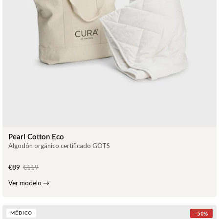
Pearl Cotton Eco
Algodón orgánico certificado GOTS
€89
€119
Ver modelo
→
−
50
%
MÉDICO