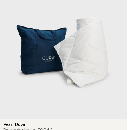
Pearl Down
Relleno de plumón · TOG 4,2