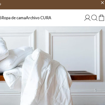
6 días
Elige país
ESPAÑA
9
6
Ropa de cama
Archivo CURA