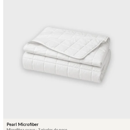
Pearl Microfiber
Microfibra suave · 3 niveles de peso