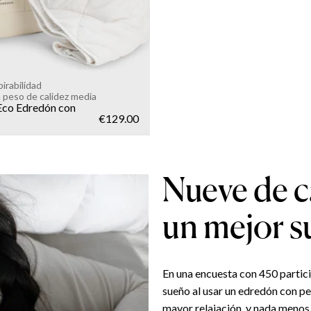
irabilidad
 peso de calidez media
Eco Edredón con
€129.00
Nueve de c
un mejor 
En una encuesta con 450 partic
sueño al usar un edredón con p
mayor relajación, y nada meno