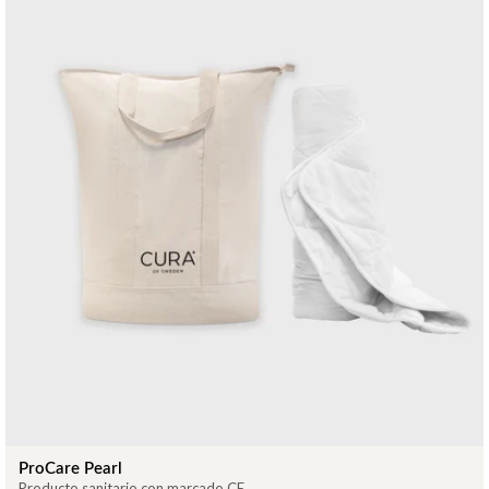
ProCare Pearl
Producto sanitario con marcado CE