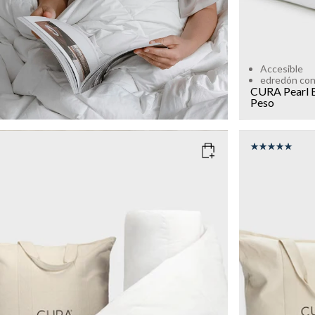
Accesible
edredón con
CURA Pearl B
Peso
SIZE
COLOR
: W
150x210
DIMENSIO
WEIGHT
150x200
8kg
12kg
Add to cart
WEIGHT
13kg