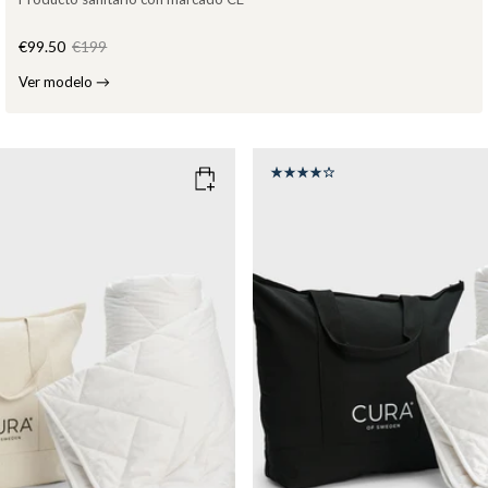
€99.50
€199
Ver modelo
→
O
SIZE
150x210
150x210
135x200
WEIGHT
g
9kg
11kg
13kg
6kg
8kg
10kg
Add to cart
Add to cart