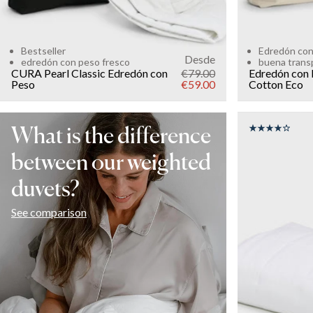
Bestseller
Edredón con
Desde
edredón con peso fresco
buena transp
CURA Pearl Classic Edredón con
€79.00
Edredón con
Peso
€59.00
Cotton Eco
What is the difference
between our weighted
COLOR
: W
duvets?
SIZE
See comparison
150x200
WEIGHT
10kg
8