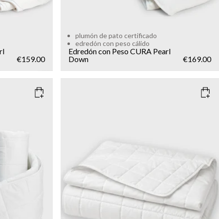
plumón de pato certificado
edredón con peso cálido
rl
Edredón con Peso CURA Pearl
€159.00
Down
€169.00
SIZE
150x210
135x200
WEIGHT
5kg
7kg
9kg
Add to cart