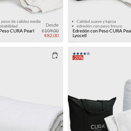
 peso de calidez media
Calidad suave y lujosa
Desde
irabilidad
edredón con peso fresco
 Peso CURA Pearl
€109.00
Edredón con Peso CURA Pea
€82.00
Lyocell
-20%
HITE
SIZE
200x220
WEIGHT
16kg
12kg
Add to cart
kg
Add to cart