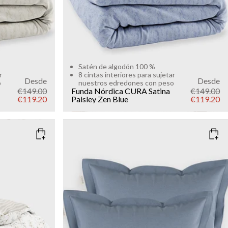
Satén de algodón 100 %
r
8 cintas interiores para sujetar
Desde
Desde
o
nuestros edredones con peso
€149.00
Funda Nórdica CURA Satina
€149.00
€119.20
Paisley
Zen Blue
€119.20
COLOR
: ZEN BLUE
SIZE
50x60
Add to cart