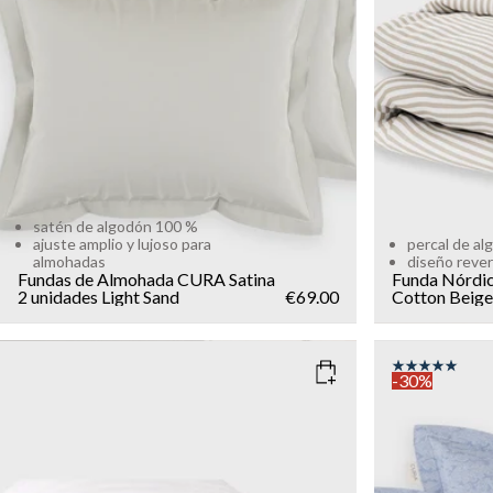
Add to cart
satén de algodón 100 %
ajuste amplio y lujoso para
percal de a
almohadas
diseño rever
Fundas de Almohada CURA Satina
Funda Nórdi
2 unidades
Light Sand
€69.00
Cotton
Beige
-30%
SIZE
COLOR
: Z
135x200
150x210
220x240
Add to cart
SIZE