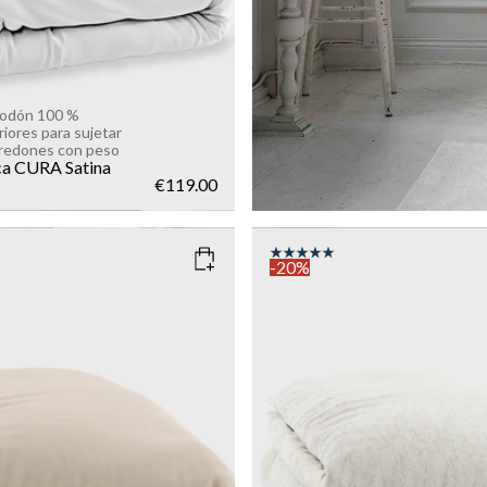
godón 100 %
riores para sujetar
redones con peso
ca CURA Satina
€119.00
-20%
AUPE
COLOR
: LIGHT SAND
SIZE
135x200
150x210
135x200
Add to cart
Add to cart