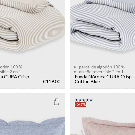
Add to cart
Add to cart
lgodón 100 %
percal de algodón 100 %
sible 2 en 1
diseño reversible 2 en 1
ca CURA Crisp
Funda Nórdica CURA Crisp
€119.00
Cotton
Blue
-30%
EN BLUE
COLOR
: PINK
SIZE