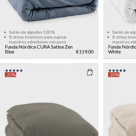
Satén de algodón 100 %
Satén de al
8 cintas interiores para sujetar
8 cintas inte
nuestros edredones con peso
nuestros ed
Funda Nórdica CURA Satina
Zen
Funda Nórdi
Blue
€119.00
White
-20%
-20%
COLOR
: DARK GREY
COLOR
: T
SIZE
SIZE
150x210
135x200
150x210
Add to cart