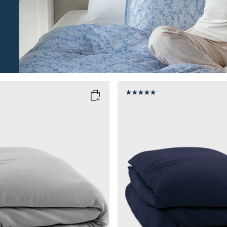
O
OFT GREY
COLOR
: MARINE BLUE
SIZE
135x200
150x210
135x200
Add to cart
Add to cart