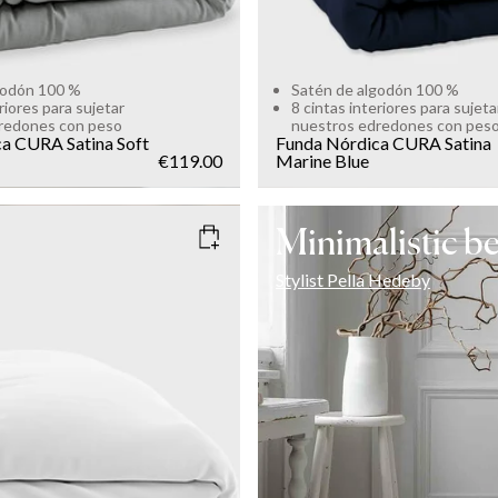
godón 100 %
Satén de algodón 100 %
riores para sujetar
8 cintas interiores para sujeta
redones con peso
nuestros edredones con pes
ca CURA Satina
Soft
Funda Nórdica CURA Satina
€119.00
Marine Blue
Minimalistic 
Stylist Pella Hedeby
HITE
135x200
Sold out