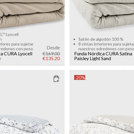
™ Lyocell
n
Satén de algodón 100 %
riores para sujetar
8 cintas interiores para sujeta
Desde
redones con peso
nuestros edredones con pes
ca CURA Lyocell
€169.00
Funda Nórdica CURA Satina
e
€135.20
Paisley
Light Sand
-20%
ARINE BLUE
COLOR
: SAND
SIZE
135x200
150x210
135x200
Add to cart
Add to cart