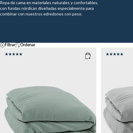
Ropa de cama en materiales naturales y confortables,
con fundas nórdicas diseñadas especialmente para
combinar con nuestros edredones con peso.
Filtrar
Ordenar
Por defecto
Temperatura
A – Z
Z - A
FRESCO
MEDIO
CÁLID
Ascending price
COLOR
: SAGE GREEN
COLOR
: S
Descending price
Más vendidos
Novedades
SIZE
SIZE
150x210
135x200
150x210
Add to cart