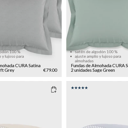
godón 100 %
satén de algodón 100 %
 y lujoso para
ajuste amplio y lujoso para
almohadas
lmohada CURA Satina
Fundas de Almohada CURA S
ft Grey
€79.00
2 unidades
Sage Green
EIGE
COLOR
: BLUE
SIZE
150x210
135x200
150x210