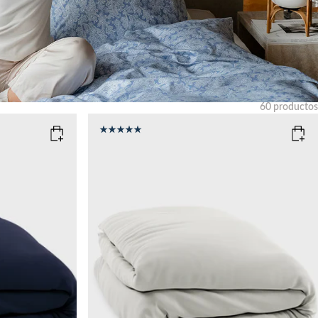
60
productos
Limpiar
COLOR
: LIGHT SAND
SIZE
150x210
135x200
Add to cart