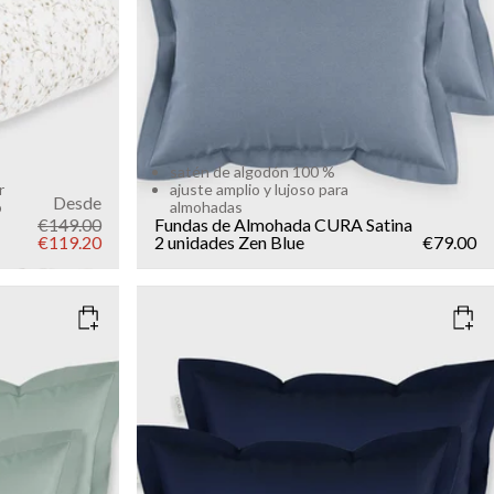
satén de algodón 100 %
r
ajuste amplio y lujoso para
Desde
o
almohadas
€149.00
Fundas de Almohada CURA Satina
€119.20
2 unidades
Zen Blue
€79.00
COLOR
: MARINE BLUE
SIZE
50x60
Add to cart