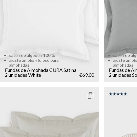
satén de algodón 100 %
satén de al
ajuste amplio y lujoso para
ajuste amplio
almohadas
almohadas
Fundas de Almohada CURA Satina
Fundas de A
2 unidades
White
€69.00
2 unidades
So
COLOR
: LIGHT SAND
COLOR
: B
SIZE
SIZE
50x60
135x200