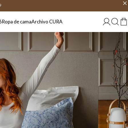
6 días
Elige país
ESPAÑA
9
6
Ropa de cama
Archivo CURA