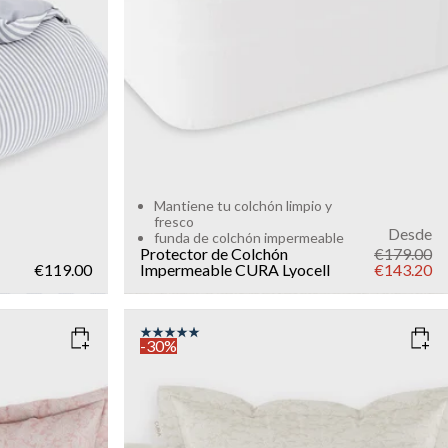
Mantiene tu colchón limpio y
fresco
Desde
funda de colchón impermeable
Protector de Colchón
€179.00
€119.00
Impermeable CURA Lyocell
€143.20
-30%
COLOR
: LIGHT SAND
SIZE