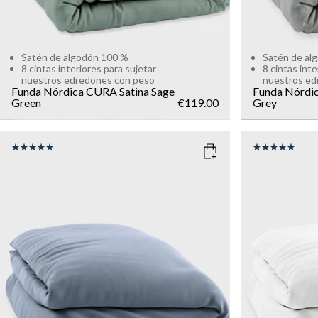
Satén de algodón 100 %
Satén de al
8 cintas interiores para sujetar
8 cintas inte
nuestros edredones con peso
nuestros ed
Funda Nórdica CURA Satina
Sage
Funda Nórdi
Green
€119.00
Grey
COLOR
: ZEN BLUE
COLOR
: W
SIZE
SIZE
150x210
135x200
150x210
Add to cart