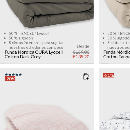
50 % TENCEL™ Lyocell
50 % TENCEL
50 % algodón
50 % algodó
8 cintas interiores para sujetar
8 cintas inte
Desde
nuestros edredones con peso
nuestros ed
Funda Nórdica CURA Lyocell
€169.00
Funda Nórdi
Cotton
Dark Grey
€135.20
Cotton
Taup
-20%
-20%
COLOR
: PINK
COLOR
: M
SIZE
SIZE
150x210
135x200
150x210
Add to cart