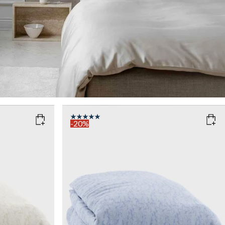
-20%
COLOR
: ZEN BLUE
SIZE
150x210
135x200
Add to cart