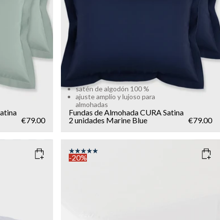
satén de algodón 100 %
ajuste amplio y lujoso para
almohadas
atina
Fundas de Almohada CURA Satina
€79.00
2 unidades
Marine Blue
€79.00
-20%
SIZE
90x200
200x200
180x200
160x200
140x200
120x200
Add to cart