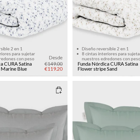
sible 2 en 1
Diseño reversible 2 en 1
riores para sujetar
8 cintas interiores para sujeta
Desde
redones con peso
nuestros edredones con pes
ca CURA Satina
€149.00
Funda Nórdica CURA Satina
Marine Blue
€119.20
Flower stripe
Sand
OFT GREY
COLOR
: SAGE GREEN
SIZE
50x60
Add to cart
Add to cart