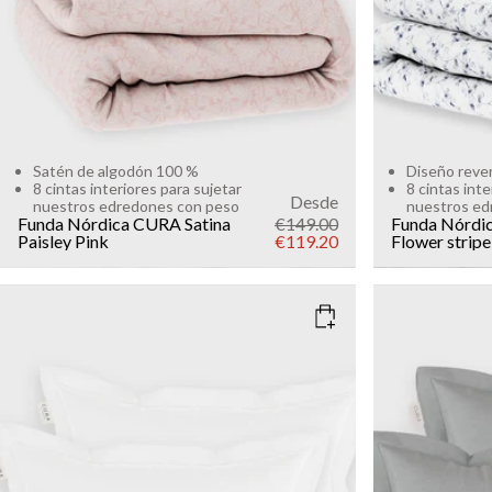
Satén de algodón 100 %
Diseño rever
8 cintas interiores para sujetar
8 cintas inte
Desde
nuestros edredones con peso
nuestros ed
Funda Nórdica CURA Satina
€149.00
Funda Nórdi
Paisley
Pink
€119.20
Flower stripe
COLOR
: WHITE
COLOR
: S
SIZE
SIZE
50x60
50x60
Add to cart